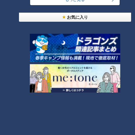
安田「かわいそう。痛いじゃん」
お気に入り
しろくじちゃん「そうなってくると、腕もいるのか…」
足のかけ方が決め手？
最終的には、足のかけ方も大事だという結論に。
林「そうなってくると足？駆け上がる最終的に」
安田「そやね、足をこう、ぐっと奥に持ってくるっていう。遠
くまで。こういうの、本当にコツだよね」
コツをつかむまで練習を重ね、しかも上手な子の研究まで欠か