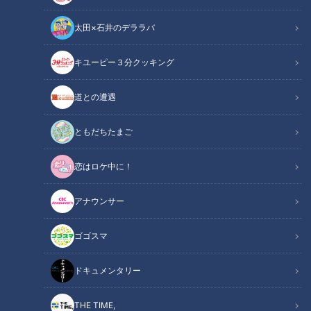
んと、お笑いコンビ・アホロートルの林廉と安田遥香が、「ほ
太田×石井のデララバ
める」をテーマに、あらゆる出来事をほめながら紹介する番組
です。7月6日放送の「キラキラほめデミー賞」のコーナーに
キユーピー３分クッキング
は、逆上がりを目指して練習に励む娘をほめてほしいというエ
ピソードが寄せられました。逆上がりに必要な力とは何なの
道との遭遇
か、しろくじちゃんとアホロートルも考えます。
ともだちたまご
関連リンク
この記事をradiko（ラジコ）で聴く
恋はロケ中に！
INDEX
アナウンサー
誰もいない時間の鉄棒練習
ゴゴスマ
安田はぐるんぐるん
逆上がりに必要な力とは
ドキュメンタリー
足のかけ方が決め手？
オススメ関連コンテンツ
THE TIME,