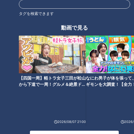
林「洗濯機ではなくね。洗濯機ではなく乾燥機の回り方ね。っ
タグを検索できます
てことは、ドゥーンドゥーンドゥンドゥンドゥン…ってなるん
動画で見る
だ」
安田「“乾燥機あるある”はいいって」
安田にたしなめられても、林の乾燥機トークはなおも続きま
す。
【四国一周】軽トラ女子三田が松山
なにわ男子が体を張って
から下道で一周！グルメ＆絶景ドラ
ギモンを大調査！【全力
林「序盤こう、不安になるくらい回って、しばらくしたらこう
イブ⑳
験部～ナゴヤのギモン、
落ち着くみたいな。あの回り方」
～】
安田「確かに洗濯機でもよかったけれども。ももを持ってね、
くるくるくるっと」
2026/08/07 21:00
2026/