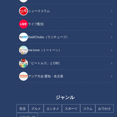
ニュースコラム
誰もいない時間の鉄棒練習
ライブ配信
「キラキラほめデミー賞」は、日常でほめた、ほめられた、ほ
めたいと思った「ほメール」を紹介して、しろくじちゃんが勝
RadiChubu（ラジチューブ）
手に賞を送るコーナーです。
me:tone（ミートーン）
「継続は力なりで賞」に輝いたのは、Aさんの投稿です。
「ビートルズ」とCBC
「ほめて欲しいのは、小1のうちの娘です。体育で鉄棒ができ
アジア大会 愛知・名古屋
なくて『練習する！』と言い、誰もいない時間を狙い、夕食後
に公園へ駆け出していきました。目標は逆上がり」（Aさん）
ジャンル
娘さんは学校でも上手な子を観察して、自分なりにチャレンジ
をしているそうです。練習の甲斐あってか、なんと前回りがで
生活
グルメ
エンタメ
スポーツ
コラム
おでかけ
きるようになったといいます。