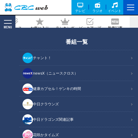
テレビ
ラジオ
イベント
MENU
ニュース
お気に入り
ランキング
ピックアップ
新着記事
CBC MAGAZINE
番組一覧
夕食後の公園で逆上がり練習！小1の娘
をほめてほしい
チャント！
2026/07/08 06:06
newsX（ニュースクロス）
健康カプセル！ゲンキの時間
RadiChubu（ラジチューブ）
しろくじちゃんとアホロートルが明け方に／寝る前に／昼
中日クラウンズ
下がりに／日曜日にほめるラジオ
中日ドラゴンズ関連記事
ＣＢＣラジオ『しろくじちゃんとアホロートルが寝る前にほめ
るラジオ』は、シロナガスクジラのゆるキャラ・しろくじちゃ
花咲かタイムズ