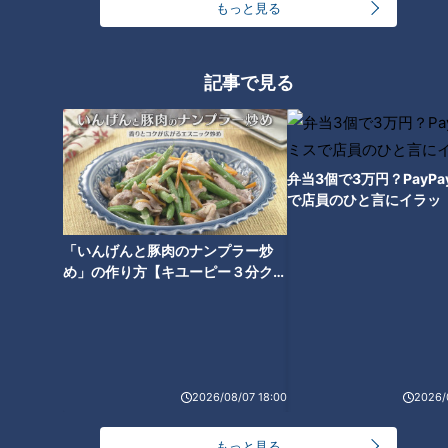
もっと見る
逆上がりに必要な力とは
記事で見る
そんな掛け合いを経て、話題は「結局何の力が必要なのか」に
戻ります。まず安田が挙げたのは、腕の力でした。
安田「逆上がりは最初のゼロ位置はあれじゃないか。腕で腹を
弁当3個で3万円？PayP
で店員のひと言にイラッ
いかに棒に近づけるかっていう腕力じゃないの」
「いんげんと豚肉のナンプラー炒
しろくじちゃん「お腹も使いそうじゃないですか。ぐっと引き
め」の作り方【キユーピー３分クッ
寄せるみたいな。リズムとか、体の。力を使うリズムかな」
キング】
続いて話題は、へその使い方に。
林「へそに、いかに棒をぶつけるかみたいな。でも、俺みたい
2026/08/07 18:00
2026/
にただただへそに棒をぶつけるだけで終わっちゃう人もおるけ
ど」
もっと見る