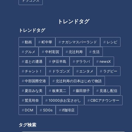
ドラゴンズ
-----------
#みてちょてれび #CBC #反省会 #柳沢アナ #榊原アナ #夏目ア
トレンドタグ
ナ #永岡アナ
トレンドタグ
【関連リンク】
動画
町中華
ナガシマスパーランド
レシピ
🎤「CBCアナウンサー」公式サイト
グルメ
中村彩賀
北辻利寿
生活
https://hicbc.com/announcer/
道との遭遇
伊豆半島
デララバ
newsX
🎤「CBCアナウンサー」公式X(旧Twitter)
チャント！
ドラゴンズ
エンタメ
ラグビー
https://twitter.com/cbc_announcer
中部国際空港
北辻利寿の日本はじめて物語
🎤「CBCアナウンサー」公式Instagram
https://www.instagram.com/cbc.announcer/
夏目みな美
板東英二
藤田朋子
見逃し配信
CBCテレビLINE公式アカウント
鷲見玲奈
10000歩お宝さがし
CBCアナウンサー
https://lin.ee/25iffnNj
DCM
SDGs
if珈琲店
------------------------------------------------------------
タグ検索
-----------