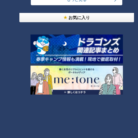
動画
アナウンサー
夏目みな美
柳沢彩美
お気に入り
榊原悠介
永岡歩
番組紹介
アナウンサー
アナウンサーYouTube企画
ホームページ
公式サイト
オススメ関連コンテンツ