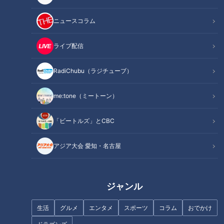
します！■
ニュースコラム
------------------------------------------------------------
-----------
ライブ配信
【動画もみてちょ】
https://youtu.be/rVbY5XZf2c8
RadiChubu（ラジチューブ）
https://youtu.be/-NvQ6cpkIkY
me:tone（ミートーン）
https://youtu.be/3dWphrzo_jc
「ビートルズ」とCBC
【再生リストもみてちょ】
https://www.youtube.com/playlist?
アジア大会 愛知・名古屋
list=PLOn6VYLd8F5dFHzx_ZQ4np-LCf1P5GZKj
https://www.youtube.com/playlist?
list=PLOn6VYLd8F5eBRa_2xyh647CNQFDZykkJ
ジャンル
https://www.youtube.com/playlist?
list=PLOn6VYLd8F5fBGV51lso1ywzO1vVcRxQX
生活
グルメ
エンタメ
スポーツ
コラム
おでかけ
------------------------------------------------------------