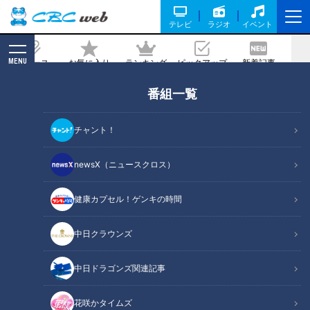
テレビ
ラジオ
イベント
MENU
ニュース
お気に入り
ランキング
ピックアップ
新着記事
CBC MAGAZINE
番組一覧
【切り抜きみてちょ】牽制されてた永岡
アナ？ #みてちょてれび #SBS #反省会
チャント！
#アナウンサー
newsX（ニュースクロス）
2026/05/12 17:03
健康カプセル！ゲンキの時間
中日クラウンズ
中日ドラゴンズ関連記事
花咲かタイムズ