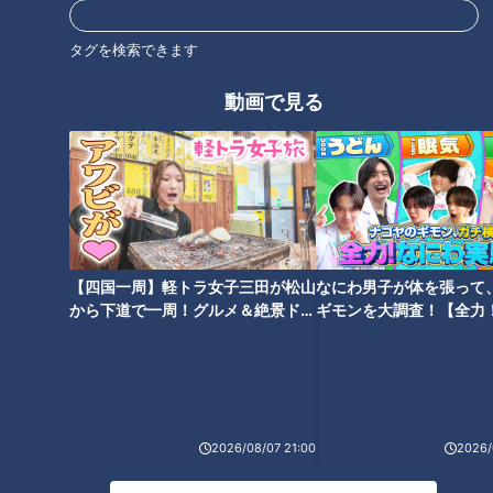
この動画はCBCアナウンサーが、番組を離れて自由な立場で
撮影しているものでCBCテレビの意見を代弁しているもので
タグを検索できます
はありません。但し、動画はCBCテレビ番組基準に準拠して
動画で見る
制作しています。
https://hicbc.com/tv/corporation/banshin/kijun.htm
この記事の画像を見る
この記事を見たあなたへのおすすめ
【四国一周】軽トラ女子三田が松山
なにわ男子が体を張って
から下道で一周！グルメ＆絶景ドラ
ギモンを大調査！【全力
イブ⑳
験部～ナゴヤのギモン、
～】
【切り抜きみてちょ】過去一ビ
【切り抜き】小高アナのアナウ
2026/08/07 21:00
2026/
ックリしている榊原アナ #榊原
ンサーあるあるは？#小高アナ
アナ #加藤由香アナ #角上アナ
#榊原アナ #夏目アナ #あるある