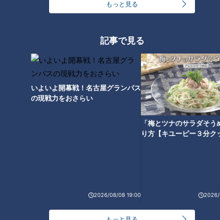
もっと見る
#鉄道 #鉄オタ
#アナウンサー
記事で見る
【切り抜き】今年サンドラMC
【切り抜き】褒められてまんざ
となった中村アナは？ #若狭ア
らでもない塩見アナ？ #塩見ア
いよいよ開幕戦！名古屋グランパス
ナ #ドラフト #中村アナ #光山
ナ #加藤アナ #小高アナ #みて
の現戦力をおさらい
アナ #滝行 #社内幽閉
ちょてれび
「梅とツナのサラダそう
り方【キユーピー３分ク
【切り抜き】永岡アナの始球式
【切り抜きみてちょ】友廣・小
動画の裏側？ #榊原アナ #永岡
川・中村アナ「どういうこ
アナ #始球式
と？」 #5チャン春祭り #歌って
2026/08/08 19:00
2026/
みた #カラオケ #瀧川アナ
タグ
もっと見る