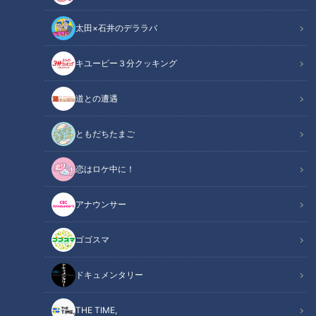
太田×石井のデララバ
キユーピー３分クッキング
アナウンサー
アナウンサーYouTube企画
道との遭遇
こちらは肩をぐるんぐるんで訪問していたから、仕方ない。
ともだちたまご
【本編動画はこちら】
恋はロケ中に！
今回は久しぶりの反省会(借)です！いつものメンバー、柳沢ア
アナウンサー
ナ・榊原アナ、夏目アナ、永岡アナで最近あった事を振り返っ
ていきます。楽しい思い出いっぱいのSBSコラボの話をメイン
ゴゴスマ
に反省会？実はあのロケの裏ではいろんなことが起きていまし
た(笑)その他にも春祭りの振り返りや、次のコラボはどこと？
ドキュメンタリー
などなどトークしていきます！
■チャンネル登録・コメント＆グッドボタンもよろしくお願い
THE TIME,