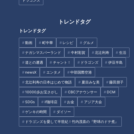
ドラゴンズ
ずのアジア大会ポスターに思わ
呼び名は天狗伝説が由来！？岐
ぬ落とし穴
阜県にある「越中街道」の「高
トレンドタグ
崖道」の謎を解明！
トレンドタグ
動画
町中華
レシピ
グルメ
ナガシマスパーランド
中村彩賀
北辻利寿
生活
ＣＢＣ小川実桜アナ、呪術廻戦
道との遭遇
チャント！
ドラゴンズ
伊豆半島
展で痛感した「自分に一番遠い
昨年即完売の大人気企画がパワ
職業」
newsX
エンタメ
中部国際空港
ーアップして復活！ 「CBCアナ
ウンサートレーディングカー
北辻利寿の日本はじめて物語
夏目みな美
藤田朋子
ド」第2弾を春祭り限定で発売
10000歩お宝さがし
CBCアナウンサー
DCM
タグ
決定！
SDGs
if珈琲店
お金
アジア大会
動画
アナウンサー
若狭敬一
ゲンキの時間
ダイソー
ドラゴンズを愛して半世紀！竹内茂喜の『野球のドテ煮』
番組紹介