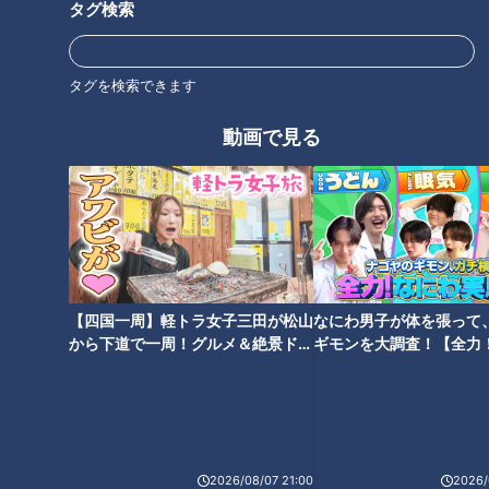
タグ検索
アナウンサー
アナウンサーYouTube企画
タグを検索できます
動画で見る
ホームページ
公式サイト
オススメ関連コンテンツ
【四国一周】軽トラ女子三田が松山
なにわ男子が体を張って
から下道で一周！グルメ＆絶景ドラ
ギモンを大調査！【全力
イブ⑳
験部～ナゴヤのギモン、
～】
【切り抜きみてちょ】今年も販
【マッチョ人力車】予約開始！
売！アナウンサーカード！今回
瀧川アナがCBC 5チャン春祭り
2026/08/07 21:00
2026/