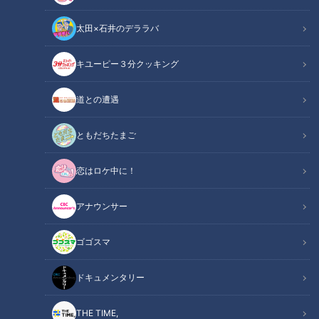
太田×石井のデララバ
キユーピー３分クッキング
アナウンサー
道との遭遇
アナウンサーYouTube企画
ともだちたまご
2026年も開催！CBC5チャン春祭り！お祭り会場には今年も
恋はロケ中に！
CBCアナウンサー陣のアクスタガチャが設置されます。しか
も今回は「みてちょてれび」の名場面・珍場面をピックアップ
アナウンサー
したシチュエーションアクスタ！
みてちょアクスタガチャは3月20日～22日からエンゼル広場会
ゴゴスマ
場にて回すことができます！全7種∔シークレット1種のガチャ
です。1回500円。
ドキュメンタリー
詳しくは祭りHPへ↓
THE TIME,