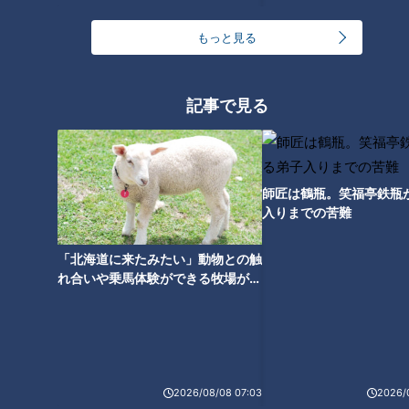
も瀧川アナが頑張っています！
で人力車を引く！肉体改造の結
#CBC #瀧川アナ #cbc5チャン
果は・・・？ #瀧川アナ #人力
もっと見る
春祭り
車 #筋トレ #トレーニング
#cbc5チャン春祭り
記事で見る
【切り抜きみてちょ】キラカー
【切り抜きみてちょ】中村アナ
ドでジェネギャが発生するとは
「紅イモがおいしいのがいけな
思わなかった #若狭アナ #瀧川
い」 #中村アナ #沖縄 #紅イモ
師匠は鶴瓶。笑福亭鉄瓶
アナ #cbc5チャン春祭り
#Vlog風
入りまでの苦難
「北海道に来たみたい」動物との触
れ合いや乗馬体験ができる牧場がオ
ススメ！不動産屋さんが住みたい街
とは
【即完売】アナトレカ新作発
売！お祭り男・瀧川アナは人力
車を引くことに！【５チャン春
祭り】
2026/08/08 07:03
2026/