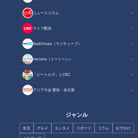
https://hicbc.com/tv/campaign/matsuri2026spring/
ニュースコラム
この記事の画像を見る
ライブ配信
この記事を見たあなたへのおすすめ
RadiChubu（ラジチューブ）
me:tone（ミートーン）
「ビートルズ」とCBC
【切り抜きみてちょ】本番で
イベント限定！CBCアナウンサ
アジア大会 愛知・名古屋
は…どうだったのか！？ #倍倍
ーがオリジナルトレーディング
FIGHT! #小川アナ #友廣アナ #
カードを作っちゃいました
中村アナ #踊ってみた #ダンス
ジャンル
#5チャン春祭り
生活
グルメ
エンタメ
スポーツ
コラム
おでかけ
ＣＢＣ小川実桜アナ、盛れたは