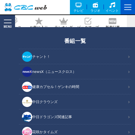
テレビ
ラジオ
イベント
MENU
ニュース
お気に入り
ランキング
ピックアップ
新着記事
CBC MAGAZINE
番組一覧
【ドラフトでバズる男】名シーンがアク
スタになりました。ところで若狭アナ、
チャント！
今年の抱負は…？【CBC 5チャン春祭
り】
newsX（ニュースクロス）
2026/03/18 14:51
健康カプセル！ゲンキの時間
中日クラウンズ
中日ドラゴンズ関連記事
花咲かタイムズ