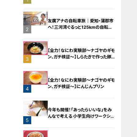
橋梁とは？未公開の道3選
友廣アナの自転車旅｜愛知・蒲郡市
へ！三河湾ぐるっと125kmの自転車
2
旅！【チャント！特集】
【全力！なにわ実験部～ナゴヤのギモ
ン、ガチ検証～】しらたきで作った豚
3
バラミンチの油そば
【全力！なにわ実験部～ナゴヤのギモ
ン、ガチ検証～】にんじんプリン
4
今年も開催！「あったらいいな」をみ
んなで考える 小学生向けワークショ
5
ップを大府市で開催