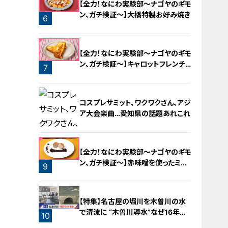
【全力！なにわ実験部～ナゴヤのギモ
ン、ガチ検証～】大橋特製お好み焼き
6
【全力！なにわ実験部～ナゴヤのギモ
ン、ガチ検証～】キャロットフレンチ
7
ロースト
コスプレサミット、ワクワクさん、アジ
ア大会楽曲…愛知県の話題あれこれ
【全力！なにわ実験部～ナゴヤのギモ
ン、ガチ検証～】赤味噌を使ったミル
9
フィーユ味噌トンカツ
8
【特集】名古屋の堀川を木曽川の水
で清流に “木曽川導水”なぜ16年ぶ
10
り？【newsX】