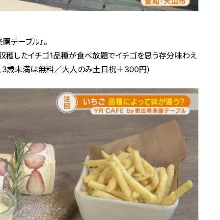
楽園テーブル』。
朝収穫したイチゴ1品種が食べ放題でイチゴを思う存分味わえ
0円、3歳未満は無料／大人のみ土日祝＋300円)