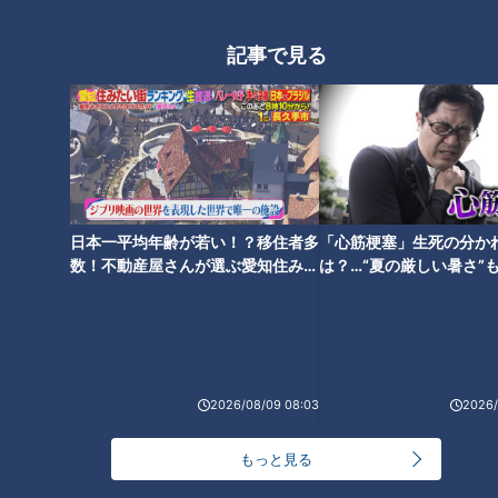
リー「ピエロと呼ばれた息子」
タグ
第７１話
記事で見る
動画
ドキュメンタリー
WEB限定
ピエロと呼ばれた息子
番組紹介
日本一平均年齢が若い！？移住者多
「心筋梗塞」生死の分か
ドキュメンタリー
数！不動産屋さんが選ぶ愛知住みた
は？…“夏の厳しい暑さ”
ピエロと呼ばれた息子
い街ランキング1位は？
に！発症前のキケンなサ
法
ドキュメンタリーやニュース特集をお届けします。
・受賞作品をはじめとしたドキュメンタリー
・ディレクターが取材対象に迫った、テレビでは放送していない特
別版
2026/08/09 08:03
2026/
・ＣＢＣテレビ「チャント！」の特集を厳選して公開します。
（月～金 午後3時49分から午後7時 愛知・岐阜・三重で放送）
もっと見る