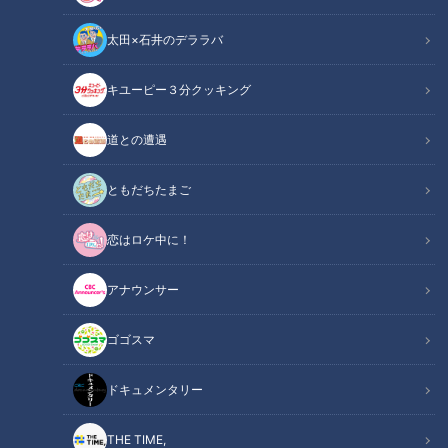
太田×石井のデララバ
キユーピー３分クッキング
ドキュメンタリー
道との遭遇
ピエロと呼ばれた息子
ともだちたまご
皮膚の難病『道化師様魚鱗癬』と闘う濵口賀久くん（５）
恋はロケ中に！
今回の配信では、２０２１年度の冬の様子を紹介します。
アナウンサー
誕生日にクリスマス…１２月は賀久くんにとって楽しみな日が
続きます。
ゴゴスマ
ケーキも食べますが、生クリームや小麦粉は“かゆみ”に繋がっ
てしまうため、避けなければなりません。
ドキュメンタリー
誕生日の翌日は、平日で幼稚園にいきます。そのため、かゆみ
THE TIME,