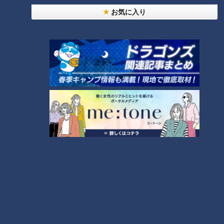
最新話の見逃し配信はこちら
お気に入り
オススメ関連コンテンツ
【次の動画】賀久くんの両親に
【前の動画】正月はお餅よりプ
聞いてみたいこと。今回は‥ゆ
リン！？賀久君の元日は・・道
ったり配信！「ピエロと呼ばれ
化師様魚鱗癬の男の子と家族の
た息子」書籍化のワケ…CBCテ
物語 CBCテレビ定期配信型ド
レビ定期配信型ドキュメンタリ
キュメンタリー「ピエロと呼ば
ー「道化師様魚鱗癬」第４２
れた息子」第４１話
話 CBCドキュメンタリー