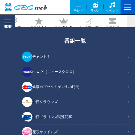
テレビ
ラジオ
イベント
MENU
ニュース
お気に入り
ランキング
ピックアップ
新着記事
CBC MAGAZINE
番組一覧
「賀久くん５歳の冬」と「華那さん１９
歳の冬」30万人に1人の皮膚の難病 ドキ
チャント！
ュメンタリー「ピエロと呼ばれた息子」
CBCドキュメンタリー
newsX（ニュースクロス）
2022/01/26 19:00
健康カプセル！ゲンキの時間
中日クラウンズ
中日ドラゴンズ関連記事
花咲かタイムズ