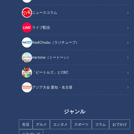
を避ける必要があり、米粉を使った手作りケーキでお祝いしま
した。
ニュースコラム
一方、クリスマス当日は冬休み。翌日、かゆみが残っても自宅
でケアができるため、賀久くんの大好きな市販のケーキを食べ
ライブ配信
ることに。
かゆみと向き合いながら、家族が目一杯、楽しむ日常に密着し
RadiChubu（ラジチューブ）
ました。
me:tone（ミートーン）
山本華那さん（１９）も生後すぐ、道化師様魚鱗癬と診断され
「ビートルズ」とCBC
ました。
街中で冷やかな声を浴びたことがあり、外出の時は、いつも不
アジア大会 愛知・名古屋
安だといいます。
周りからの目を気にする一方、華那さんの病気を理解しようと
する仲間もいます。
ジャンル
心の支えになってくれているという友人を取材しました。
生活
グルメ
エンタメ
スポーツ
コラム
おでかけ
魚鱗癬は皮膚が乾燥して、うろこ状になり、剥がれ落ちる病気