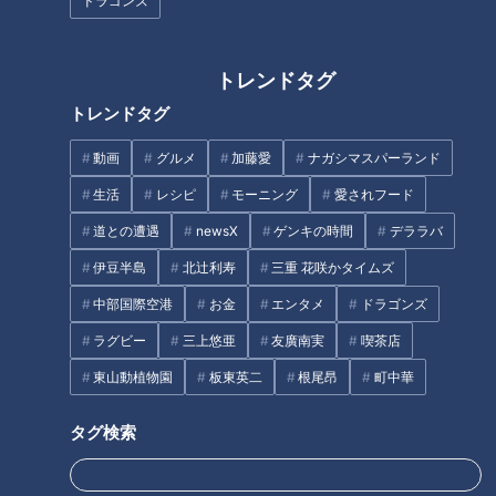
ドラゴンズ
で、中でも道化師様魚鱗癬は症状が最も重く、国内では、30
万人に1人と言われている難病です。
トレンドタグ
この配信は、道化師様魚鱗癬（どうけしようぎょりんせん）と
トレンドタグ
闘う賀久くんを追った定期配信型ドキュメンタリーです。
動画
グルメ
加藤愛
ナガシマスパーランド
ナレーション：CBCテレビアナウンサー 渡辺 美香
生活
レシピ
モーニング
愛されフード
道との遭遇
newsX
ゲンキの時間
デララバ
この記事の画像を見る
伊豆半島
北辻利寿
三重 花咲かタイムズ
中部国際空港
お金
エンタメ
ドラゴンズ
この記事を見たあなたへのおすすめ
ラグビー
三上悠亜
友廣南実
喫茶店
東山動植物園
板東英二
根尾昂
町中華
タグ検索
もうすぐ３年生！大きくなって
20歳の魚鱗癬と闘う女性‥成人