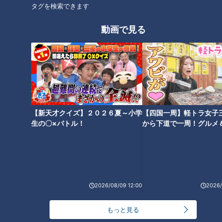
タグを検索できます
剥がれる皮膚の量も…～配信型
式を迎えた今、思うこと～定期
ドキュメンタリー「ピエロと呼
配信型ドキュメンタリー「ピエ
動画で見る
ばれた息子」第１３４話
ロと呼ばれた息子」第86話
魚鱗癬と闘う仲間との交流…三
【前例のない手術】難病・道化
重と京都の“魚鱗癬の会”「ピエ
師様魚鱗癬と闘う大学生に聞
【新天才クイズ】２０２６夏～小学
【四国一周】軽トラ女子
ロと呼ばれた息子」第６７話
く、手術の理由とその後…配信
生の〇×バトル！
から下道で一周！グルメ
型ドキュメンタリー「ピエロと
イブ⑳
呼ばれた息子」第114話
2026/08/09 12:00
2026/
友人宅でバーベキュー！道化師
「ピエロと呼ばれた息子」～道
様魚鱗癬を知っている安心感と
化師様魚鱗癬との闘い～
もっと見る
は。～定期配信型ドキュメンタ