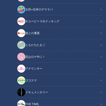
太田×石井のデララバ
キユーピー３分クッキング
花咲かタイムズ
週末ジャーニー 推しタビ
道との遭遇
ガンバレルーヤのよしこさんとまひるさんが、3年ぶりに『そ
ともだちたまご
ぶえイチョウ黄葉まつり』※11/19（土）～11/27（日）が開催
恋はロケ中に！
される“愛知・稲沢市”で、絶品グルメ＆おすすめスポットをリ
ポートしました。
アナウンサー
INDEX
ゴゴスマ
国産牛テールでダシをとる超濃厚ラーメン！
ドキュメンタリー
大流行中！気軽に楽しめる軽バンキャンピングカー
食事で美を追求する美容カフェ
THE TIME,
オススメ関連コンテンツ