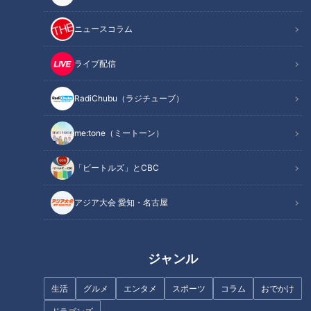
ニュースコラム
国産牛テールでダシをとる超濃厚ラーメン！
ライブ配信
RadiChubu（ラジチューブ）
me:tone（ミートーン）
「ビートルズ」とCBC
アジア大会 愛知・名古屋
ジャンル
7月にオープンした、国産牛テールラーメン専門店の『らーめ
生活
グルメ
エンタメ
スポーツ
コラム
おでかけ
ん まっさん 稲沢店』。名古屋で精肉店を営む会社のお店なの