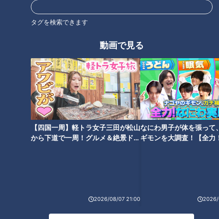
タグを検索できます
動画で見る
【四国一周】軽トラ女子三田が松山
なにわ男子が体を張って
から下道で一周！グルメ＆絶景ドラ
ギモンを大調査！【全力
さらに寒くなるこれからの時期にイチオシなのは、『牛もつ鍋
イブ⑳
験部～ナゴヤのギモン、
らーめん』(1,480円)。土鍋に入ったラーメンを、卓上コンロ
～】
で温めながらいただきます。牛テールを2日間煮込んだ濃厚な
スープに、トッピングのモツとテールがたまりません。
2026/08/07 21:00
2026/
らーめん まっさん稲沢店