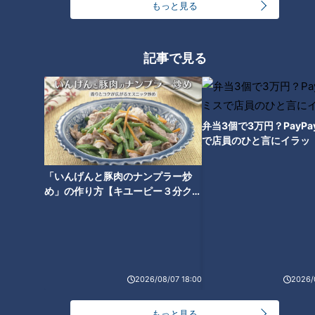
住所：愛知県稲沢市長野1-9-20
もっと見る
電話：0587-24-4343
記事で見る
大流行中！気軽に楽しめる軽バンキャンピングカ
ー
弁当3個で3万円？PayP
で店員のひと言にイラッ
「いんげんと豚肉のナンプラー炒
め」の作り方【キユーピー３分クッ
キング】
2026/08/07 18:00
2026/
家具や扉をオーダーメードで製作する『ヒロ木工』。昨年から
もっと見る