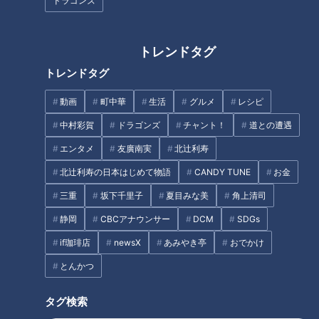
ドラゴンズ
で、独自の流通ルートがあり、牛テールを大量に仕入れること
ができるそう。
トレンドタグ
トレンドタグ
動画
町中華
生活
グルメ
レシピ
中村彩賀
ドラゴンズ
チャント！
道との遭遇
エンタメ
友廣南実
北辻利寿
北辻利寿の日本はじめて物語
CANDY TUNE
お金
三重
坂下千里子
夏目みな美
角上清司
静岡
CBCアナウンサー
DCM
SDGs
if珈琲店
newsX
あみやき亭
おでかけ
看板メニューは『テールらーめん』(870円)。国産牛テールだ
けをじっくり煮込んだ超濃厚なスープが、中太麺によくからみ
とんかつ
ます。惜しげもなくトッピングされた牛テールも、ホロホロで
タグ検索
やわらかく絶品！