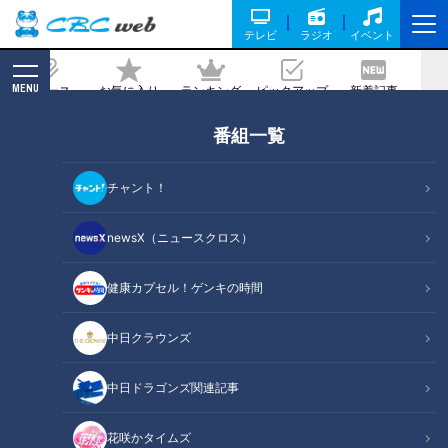
テレビ
ラジオ
イベント
MENU
ニュース
お気に入り
ランキング
ピックアップ
新着記事
CBC MAGAZINE
番組一覧
ガンバレルーヤが愛知・稲沢市で国産牛
テールラーメンを堪能！体の内側から美
チャント！
を追求する美容カフェの炭カレーも！
newsX（ニュースクロス）
2022/11/18 18:00
2022年11月12日放送
健康カプセル！ゲンキの時間
中日クラウンズ
中日ドラゴンズ関連記事
花咲かタイムズ