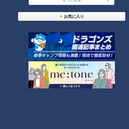
友廣アナの自転車旅｜愛知・蒲郡市へ！三河湾ぐる
っと125kmの自転車旅！【チャント！特集】
4
お気に入り
2
売り切れ続出？「ゆかり」の坂角総本舗がサブレを
発売
本場アメリカの味に舌鼓！ボリューム満点グルメか
らレトロ史料館まで！愛知・東海市の感動スポット
6
3選
5
「人を狂わせる魅力がある」道マニア・鹿取茂雄が
惚れ込んだレンガの橋梁とは？未公開の道3選
7
師匠は鶴瓶。笑福亭鉄瓶が語る弟子入りまでの苦難