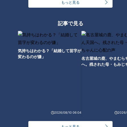
もっと見る
ランキング
記事で見る
RANKING
24時間
週間
月間
気持ちはわかる？「結婚して苗字が
モーニング娘。‘26井上春華がハロメンで仲良くし
変わるのが嫌」
名古屋城の鹿、やまむら
たいと思っている人は？
へ。残された母・もみじ
配の声
大学のサークルで増える？複数のスポーツを融合さ
せた「ピックルボール」
「心筋梗塞」生死の分かれ道は？…“夏の厳しい暑
さ”もきっかけに！発症前のキケンなサインと対処
3
2026/08/10 06:04
2026/
法
1
もっと見る