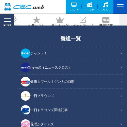
テレビ
ラジオ
イベント
MENU
ニュース
お気に入り
ランキング
ピックアップ
新着記事
CBC MAGAZINE
番組一覧
Ｚ世代に人気！ レトロブーム シニア世
代の脳がいきいき！する効果も？【カラ
チャント！
ダいきいきWEEK】
newsX（ニュースクロス）
2022/11/21 13:43
2022年11月18日放送
健康カプセル！ゲンキの時間
中日クラウンズ
中日ドラゴンズ関連記事
花咲かタイムズ