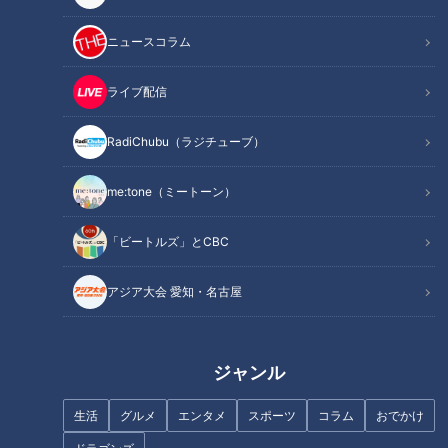
ニュースコラム
ライブ配信
RadiChubu（ラジチューブ）
新生活に使いたい！「電動アシ
健康のカギ「腸」の知識を総チ
スト自転車」の選び方！
ェック！
me:tone（ミートーン）
「ビートルズ」とCBC
アジア大会 愛知・名古屋
激安価格にジェットコースタ
ー、変わり種ラブホにビック
太田も驚き！名古屋の観光名所
リ！
徹底調査ＳＰ！！
ジャンル
生活
グルメ
エンタメ
スポーツ
コラム
おでかけ