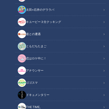
太田×石井のデララバ
キユーピー３分クッキング
チャント！
くらしニュース
道との遭遇
寒くなり、風邪をひきやすくなる季節。そんな11月は「カラダ
ともだちたまご
いきいき」をテーマに様々なトピックスを取り上げます。
恋はロケ中に！
11月18日放送の『チャント！』では、
アナウンサー
「Ｚ世代に人気！ レトロブーム シニア世代の脳がいきい
き！する効果も？」を紹介。
ゴゴスマ
この記事の画像を見る
ドキュメンタリー
この記事を見たあなたへのおすすめ
THE TIME,