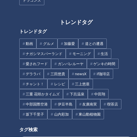
ドラゴンズ
ナゴヤ大注目店SP！超穴場の隠
家計の味方！地域密着型スーパ
トレンドタグ
れ家すぎる名店を紹介！【花咲
ーが驚きの格安価格を実現して
トレンドタグ
かタイムズ】
いる理由
動画
グルメ
加藤愛
道との遭遇
タグ
ナガシマスパーランド
モーニング
生活
動画
生活
チャント！
愛知
愛されフード
ガンバレルーヤ
ゲンキの時間
デララバ
三田悠貴
newsX
if珈琲店
番組紹介
チャント！
レシピ
三上悠亜
三重 花咲かタイムズ
下呂温泉
中田翔
チャント！
中部国際空港
伊豆半島
友廣南実
喫茶店
くらしニュース
坂下千里子
山内彩加
東山動植物園
身近な生活情報から芸能、どこよりも詳しい天気情報などなど、東
海3県にとことん寄り添う新しい報道・情報番組。毎週月～金曜 午
タグ検索
後3:49～5:50放送（金曜は午後4:50～5:50放送）。