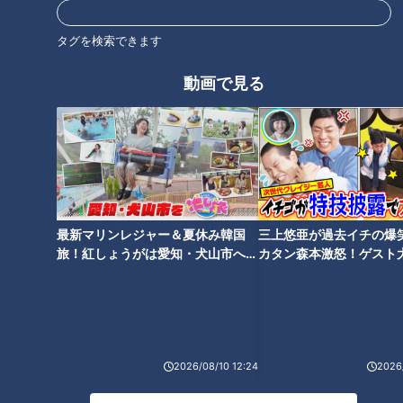
ホームページ
タグを検索できます
番組サイト
動画で見る
最新話の見逃し配信はこちら
最新マリンレジャー＆夏休み韓国
三上悠亜が過去イチの爆
旅！紅しょうがは愛知・犬山市へ
カタン森本激怒！ゲスト
【花咲かタイムズ】
【ともだちたまご】
2026/08/10 12:24
2026/