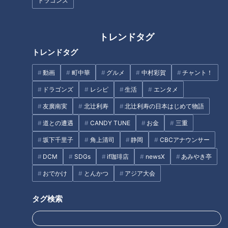
ドラゴンズ
【4年半の密着に幕！】大家族
【“放送事故ギリギリ”の天才 成
チャンネルのご視聴ありがとう
トレンドタグ
田悠輔】あと10分、生でしゃべ
ございました！
ります#59
トレンドタグ
動画
町中華
グルメ
中村彩賀
チャント！
ドラゴンズ
レシピ
生活
エンタメ
友廣南実
北辻利寿
北辻利寿の日本はじめて物語
道との遭遇
CANDY TUNE
お金
三重
認知症患者と家族に密着【チャ
【11人大家族が行く！】猛暑を
ント！】
忘れる超～ひんやり旅！ 人気
坂下千里子
角上清司
静岡
CBCアナウンサー
避暑地で食べ放題！？
DCM
SDGs
if珈琲店
newsX
あみやき亭
タグ
おでかけ
とんかつ
アジア大会
動画
エンタメ
WEB限定
ゴゴスマ
大久保佳代子
タグ検索
皆藤愛子
石井亮次