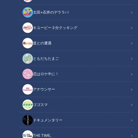
太田×石井のデララバ
ゴゴスマ
キユーピー３分クッキング
あと10分、生でしゃべります
道との遭遇
11/15(月)ゴゴスマ生配信＃３５【あと10分、生でしゃべりま
す】
ともだちたまご
▼佳代ちゃん&愛ちゃん初参戦！！
恋はロケ中に！
▼非の打ち所がない!?愛ちゃんの得意料理は？
アナウンサー
▼ギャップ萌え♡ 愛ちゃんのお酒事情
ゴゴスマ
▼生配信企画「あと10分、生でしゃべります」
その日の放送で起こったこと、何を伝えたかったのか、
ドキュメンタリー
このコメントの意図は何だったのか、ベストコメントから反省
点などなど・・・
THE TIME,