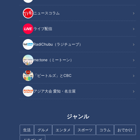
時にはコメンテーターの皆さんと一緒に、MC石井が10分でお
伝えします！
ニュースコラム
この記事の画像を見る
ライブ配信
RadiChubu（ラジチューブ）
この記事を見たあなたへのおすすめ
me:tone（ミートーン）
「ビートルズ」とCBC
アジア大会 愛知・名古屋
【仕事の日】柳沢アナが自撮り
【NHKは「出禁」!?カンニング
でお仕事の1日に密着！チャン
竹山】あと10分、生でしゃべり
ト！、ナレ撮り、YouTube…地
ます#53
ジャンル
方局アナウンサーのルーティン
とは？
生活
グルメ
エンタメ
スポーツ
コラム
おでかけ