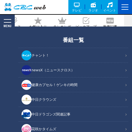
テレビ
ラジオ
イベント
MENU
ニュース
お気に入り
ランキング
ピックアップ
新着記事
CBC MAGAZINE
番組一覧
【普段見られない“愛ちゃん”発見！】あ
と10分、生でしゃべります＃35
チャント！
2021/11/15 15:50
newsX（ニュースクロス）
健康カプセル！ゲンキの時間
中日クラウンズ
中日ドラゴンズ関連記事
花咲かタイムズ