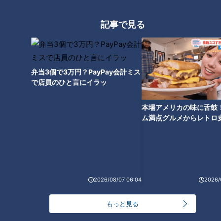
記事で見る
弁当3個で3万円？PayPay会計ミス
で店員のひと言にイラッ
本場アメリカの味に舌鼓
ム満点グルメからレトロ
ランキング
で！愛知・東海市の感動
RANKING
選
24時間
週間
月間
友廣アナの自転車旅｜愛知・蒲郡市へ！三河湾ぐる
2026/08/07 06:04
2026/
っと125kmの自転車旅！【チャント！特集】
1
もっと見る