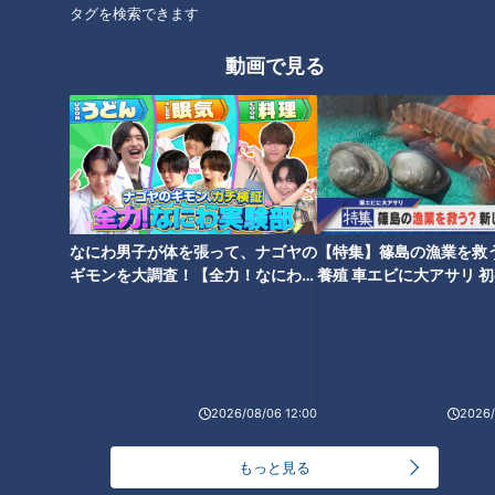
タグを検索できます
番組紹介
動画で見る
ゴゴスマ
あと10分、生でしゃべります
毎週月～金曜のゴゴ1:55～放送。今日知っておきたいニュースや芸
能情報など、「今話題になっていること」をわかりやすく伝えてい
く情報番組「ゴゴスマ」。生の情報にこだわり、当日の事件・事
故、生中継、芸能速報などを生活者目線で、詳しくお伝えします。
なにわ男子が体を張って、ナゴヤの
【特集】篠島の漁業を救
ギモンを大調査！【全力！なにわ実
養殖 車エビに大アサリ 
ホームページ
験部～ナゴヤのギモン、ガチ検証
【newsX】
～】
番組サイト
2026/08/06 12:00
2026/
もっと見る