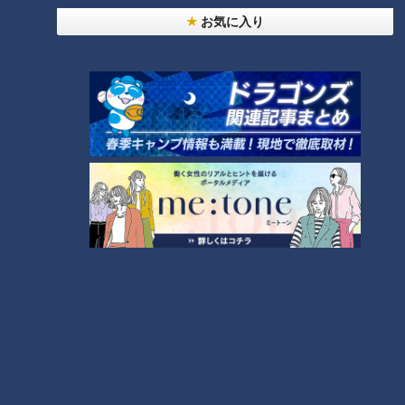
【全力！なにわ実験部～ナゴヤのギモン、ガチ検証
お気に入り
～】にんじんプリン
2
【全力！なにわ実験部～ナゴヤのギモン、ガチ検証
～】しらたきで作った豚バラミンチの油そば
3
【全力！なにわ実験部～ナゴヤのギモン、ガチ検証
～】キャロットフレンチロースト
4
【全力！なにわ実験部～ナゴヤのギモン、ガチ検証
～】赤味噌を使ったミルフィーユ味噌トンカツ
5
「人を狂わせる魅力がある」道マニア・鹿取茂雄が
惚れ込んだレンガの橋梁とは？未公開の道3選
6