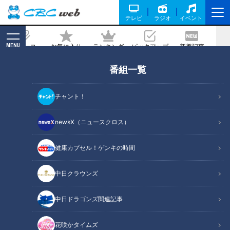
テレビ
ラジオ
イベント
MENU
ニュース
お気に入り
ランキング
ピックアップ
新着記事
CBC MAGAZINE
番組一覧
コスパ超最高！ベラージュの本真珠アク
セを期間限定販売【デパチャン】
チャント！
2022/02/04 11:00
newsX（ニュースクロス）
健康カプセル！ゲンキの時間
中日クラウンズ
中日ドラゴンズ関連記事
花咲かタイムズ