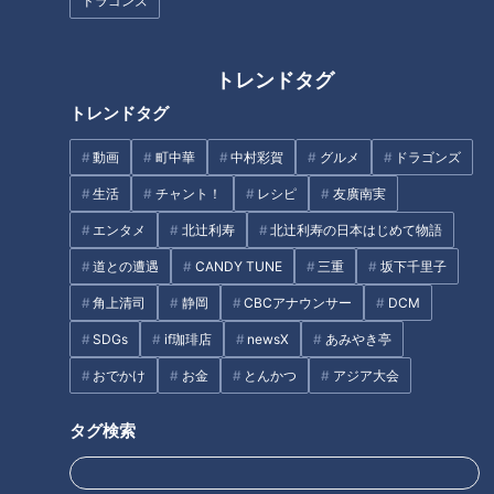
ドラゴンズ
トレンドタグ
日光を避ける日々…賀久くんの
2026年4月義務化の“こども誰で
オモシロイままごと編～定期配
も通園制度” 一時預かりに保護
トレンドタグ
信型ドキュメンタリー「ピエロ
者は｢ちょっとだけでも助かる｣
動画
町中華
中村彩賀
グルメ
ドラゴンズ
と呼ばれた息子」第７０話
制度開始を前に保育士不足で厳
タグ
しい状況の自治体も…
生活
チャント！
レシピ
友廣南実
エンタメ
北辻利寿
北辻利寿の日本はじめて物語
動画
生活
エンタメ
ショッピング
道との遭遇
CANDY TUNE
三重
坂下千里子
角上清司
静岡
CBCアナウンサー
DCM
オススメ関連コンテンツ
SDGs
if珈琲店
newsX
あみやき亭
おでかけ
お金
とんかつ
アジア大会
タグ検索