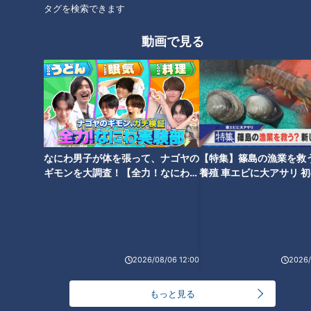
タグを検索できます
【次の動画】おうちを矢場とん
【前の動画】切ってはさんで超
動画で見る
化計画！あの名古屋の味を、ま
簡単！ホットサンドメーカーで
さかレンチンで再現?!【デパチ
実演！朝ごはんに彩りを【デパ
ャン】
チャン】
なにわ男子が体を張って、ナゴヤの
【特集】篠島の漁業を救
ギモンを大調査！【全力！なにわ実
養殖 車エビに大アサリ 
験部～ナゴヤのギモン、ガチ検証
【newsX】
メンズも凛々しく美しく！デパ
今年のバレンタインに選ぶ！人
～】
ートの男性社員が資生堂で初メ
気ショップのセンスが詰まった
イク！【デパチャン】
チョコレートを食べてみた！
【デパチャン】
2026/08/06 12:00
2026/
もっと見る