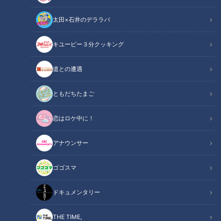
太田×石井のデララバ
デパチャン
キユーピー３分クッキング
「デパチャン」動画
道との遭遇
１つは持っていたいアコヤ本真珠と18金のアクセサリーがこの
お値段で!? 2つでも3つでも、と欲しくなる超コスパ良アクセ
ともだちたまご
をつけてみた！デパートでも通販でも大人気、フォーマル、カ
恋はロケ中に！
ジュアル、ビジネスとどんなコーデにも使えるおすすめライン
アップをデパートのスタッフがご紹介します！
アナウンサー
この記事の画像を見る
ゴゴスマ
この記事を見たあなたへのおすすめ
ドキュメンタリー
THE TIME,