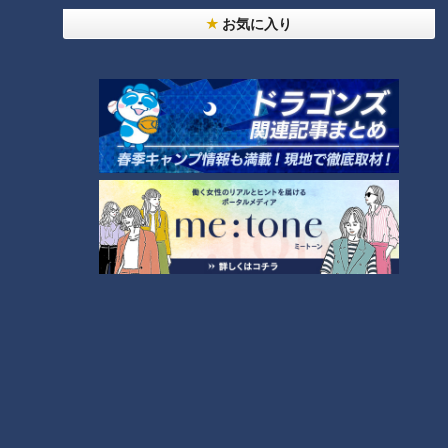
RANKING
お気に入り
24時間
週間
月間
【全力！なにわ実験部～ナゴヤのギモン、ガチ検証
～】しらたきで作った豚バラミンチの油そば
1
「人を狂わせる魅力がある」道マニア・鹿取茂雄が
惚れ込んだレンガの橋梁とは？未公開の道3選
2
友廣アナの自転車旅｜愛知・蒲郡市へ！三河湾ぐる
っと125kmの自転車旅！【チャント！特集】
3
【全力！なにわ実験部～ナゴヤのギモン、ガチ検証
～】にんじんプリン
4