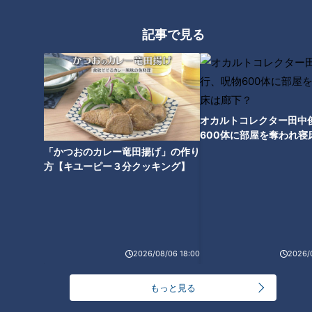
記事で見る
今年のバレンタインに選ぶ！ハ
イブランドチョコレートを食べ
てみた！【デパチャン】
オカルトコレクター田中
600体に部屋を奪われ寝
下？
「かつおのカレー竜田揚げ」の作り
方【キユーピー３分クッキング】
2026/08/06 18:00
2026/
もっと見る
ランキング