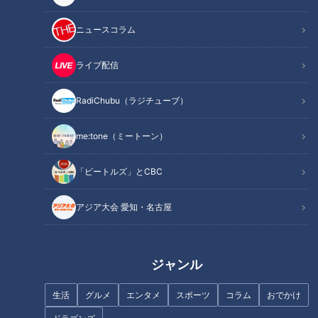
ニュースコラム
ライブ配信
【総集編】「アルビノ」「全身
性肥満細胞症」「ガン」など…
メンズも凛々しく美しく！デパ
病病と闘う人たち
RadiChubu（ラジチューブ）
ートの男性社員が資生堂で初メ
イク！【デパチャン】
me:tone（ミートーン）
「ビートルズ」とCBC
アジア大会 愛知・名古屋
冬の全国大会初出場でベスト
7年連続Bクラスから優勝を狙う
8！！J1リーガーも生み出した
ドラゴンズへ 井端弘和が打順
ジャンル
『名古屋高校 サッカー部』をマ
の秘策を提言！
ヂラブがリポート！
生活
グルメ
エンタメ
スポーツ
コラム
おでかけ