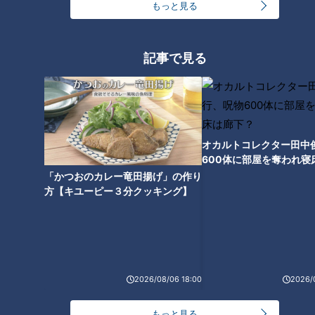
もっと見る
CBCテレビ『チャント！』なりゆきアフロ
記事で見る
副島くんがいただくトンテキの作り方は、
一口大に切った肩ロースを蒸し焼きにしてじっくり火を通し、
軽く味をつけたニンニクを投入。
最後に、自家製の秘伝醤油ダレを加えて、軽く煮詰めたら完
成！
オカルトコレクター田中
600体に部屋を奪われ寝
【トンテキ定食（1，380円）】は、ランチとディナーそれぞ
下？
「かつおのカレー竜田揚げ」の作り
れ1日限定15食です。
方【キユーピー３分クッキング】
2026/08/06 18:00
2026/
もっと見る