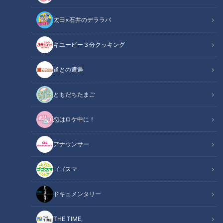
太田×石井のデララバ
キユーピー３分クッキング
チャント！
なりゆきアフロ～どこに行けばいいですか？～
道との遭遇
CBCテレビ（東海エリア）で夕方放送の報道情報番組【チャ
ともだちたまご
ント！】。
恋はロケ中に！
アフロヘアーがトレードマークの副島淳くんがリポートする、
金曜日の人気コーナー『なりゆきアフロ』は、東海地方の市町
アナウンサー
村を巡り、出会った人に聞いた「町の美味しいもの」をその場
所へ行って味わう“なりゆきグルメ旅”。今回は、三重県伊勢市
ゴゴスマ
を旅します。
ドキュメンタリー
自家製秘伝醤油ダレがたまらない！伊勢の豚専門
THE TIME,