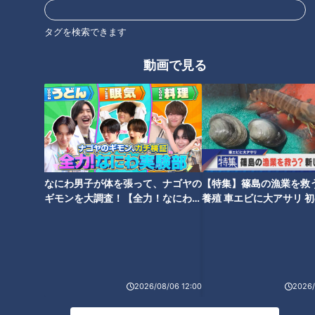
CBCテレビ『チャント！』なりゆきアフロ
タグを検索できます
【とんかつ・トンテキ 縁（えにし）】は、知る人ぞ知る、地
動画で見る
元で人気のとんかつ・トンテキの専門店。
使っている“和豚もちぶた”は新潟産のブランド豚で、ビタミン
Bが豊富。
脂身がじんわりと甘く、アッサリとしているのにモチモチとし
たお餅のような食感が特徴です。
なにわ男子が体を張って、ナゴヤの
【特集】篠島の漁業を救
ギモンを大調査！【全力！なにわ実
養殖 車エビに大アサリ 
験部～ナゴヤのギモン、ガチ検証
【newsX】
～】
2026/08/06 12:00
2026/