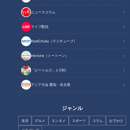
店の絶品トンテキ
ニュースコラム
ライブ配信
RadiChubu（ラジチューブ）
me:tone（ミートーン）
「ビートルズ」とCBC
CBCテレビ『チャント！』なりゆきアフロ
アジア大会 愛知・名古屋
三重県伊勢市は、日本の総鎮守である「伊勢神宮」が鎮座する
町。
ジャンル
古代から、神宮の門前町として栄えてきました。
生活
グルメ
エンタメ
スポーツ
コラム
おでかけ
伊勢市在住30年というアウトドアショップのお姉さんに聞き