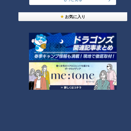
お気に入り
CBCテレビ『チャント！』なりゆきアフロ
お店の方によると、柚子胡椒をつけるとより一層お肉の甘みが
増すとのこと。
「んまいっ！めっちゃお肉がプリプリ！超柔らかい。
プラスされた柚子胡椒の辛さで、肉の甘みがグッと上がります
ね！」
店主のSさんは、和食の職人だった経歴を活かし、醤油系+ワ
サビなどの“和の味付け”にするのが得意。
とんかつの場合は、お肉の真ん中にスライスしたニンニクを挟
んで竹串に縫って揚げたり、
チーズを挟んで揚げたりする「鋳込み（いこみ）」という手法
で、お料理を仕上げるのだとか。