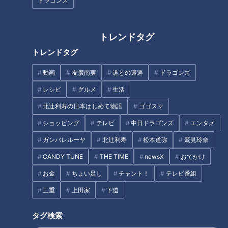
ドラゴンズ
ます。
「伊勢市で一番美味しいものは？」
トレンドタグ
すると、“えにし”というとんかつ屋さんのトンテキが美味し
い、とのこと。
トレンドタグ
ニンニクが入っていて、疲れたときにもおススメなんだそう。
動画
友廣南実
道との遭遇
ドラゴンズ
四日市市の取材以来、トンテキが大好きになった副島くん。こ
レシピ
グルメ
生活
れは是非とも食べたいところです！
北辻利寿の日本はじめて物語
ゴゴスマ
ショッピング
テレビ
中日ドラゴンズ
エンタメ
ガンバレルーヤ
北辻利寿
松本道弥
鷲見玲奈
CANDY TUNE
THE TIME
newsX
おでかけ
お金
ちょい足し
チャント！
テレビ番組
三重
上田家
下道
タグ検索