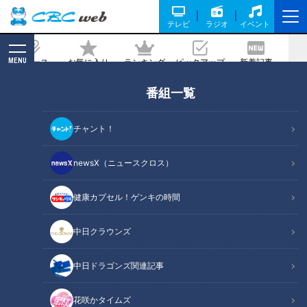
テレビ
ラジオ
イベント
MENU
ニュース
お気に入り
ランキング
ピックアップ
新着記事
CBC MAGAZINE
番組一覧
和豚もちぶたのモチモチ食感と秘伝の醤
油ダレがたまらない「絶品トンテキ」を
チャント！
満喫！三重県伊勢市でなりゆきグルメ旅
newsX（ニュースクロス）
2021/12/16 16:00
健康カプセル！ゲンキの時間
中日クラウンズ
中日ドラゴンズ関連記事
花咲かタイムズ