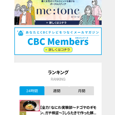
ランキング
RANKING
24時間
週間
月間
【全力！なにわ実験部～ナゴヤのギモ
ン、ガチ検証～】しらたきで作った豚
1