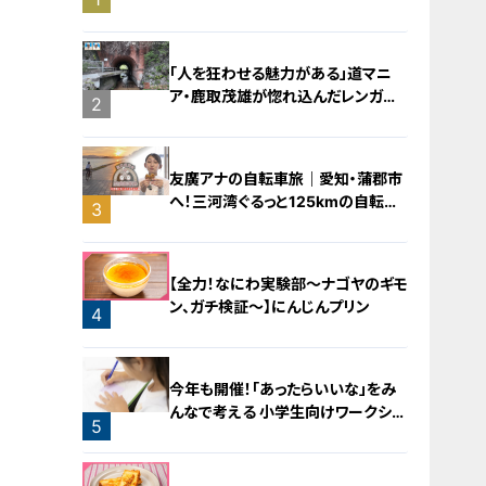
バラミンチの油そば
「人を狂わせる魅力がある」道マニ
ア・鹿取茂雄が惚れ込んだレンガの
2
橋梁とは？未公開の道3選
友廣アナの自転車旅｜愛知・蒲郡市
へ！三河湾ぐるっと125kmの自転車
3
旅！【チャント！特集】
【全力！なにわ実験部～ナゴヤのギモ
ン、ガチ検証～】にんじんプリン
4
今年も開催！「あったらいいな」をみ
んなで考える 小学生向けワークショ
5
ップを大府市で開催