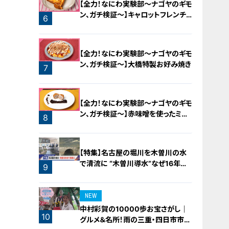
【全力！なにわ実験部～ナゴヤのギモ
ン、ガチ検証～】キャロットフレンチ
6
ロースト
【全力！なにわ実験部～ナゴヤのギモ
ン、ガチ検証～】大橋特製お好み焼き
7
【全力！なにわ実験部～ナゴヤのギモ
ン、ガチ検証～】赤味噌を使ったミル
8
フィーユ味噌トンカツ
【特集】名古屋の堀川を木曽川の水
で清流に “木曽川導水”なぜ16年ぶ
9
り？【newsX】
NEW
中村彩賀の10000歩お宝さがし｜
10
グルメ＆名所！雨の三重・四日市市で