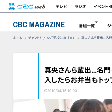
テレビ
ラジオ
イベント・
CBC MAGAZINE
番組一覧
ジ
ホーム
チャント！
いざ学校に向井ます
真央さんら輩出…名門
真央さんら輩出…名門・
入したらお弁当もトッ
2019/04/15 19:00