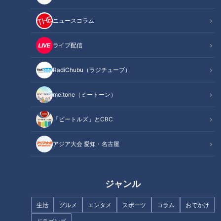
ニュースコラム
ライブ配信
RadiChubu（ラジチューブ）
me:tone（ミートーン）
そのほかの推しフォト
「ビートルズ」とCBC
アジア大会 愛知・名古屋
ジャンル
生活
グルメ
エンタメ
スポーツ
コラム
おでかけ