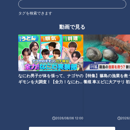
タグを検索できます
動画で見る
この記事の画像を見る
この記事を見たあなたへのおすすめ
なにわ男子が体を張って、ナゴヤの
【特集】篠島の漁業を救
ギモンを大調査！【全力！なにわ実
養殖 車エビに大アサリ 
験部～ナゴヤのギモン、ガチ検証
【newsX】
～】
スーパーのポリ袋をスムーズに
開けるには？
エスカレーターの片側集中問題
に、大久保佳代子が考える秘策
とは？
2026/08/06 12:00
2026/