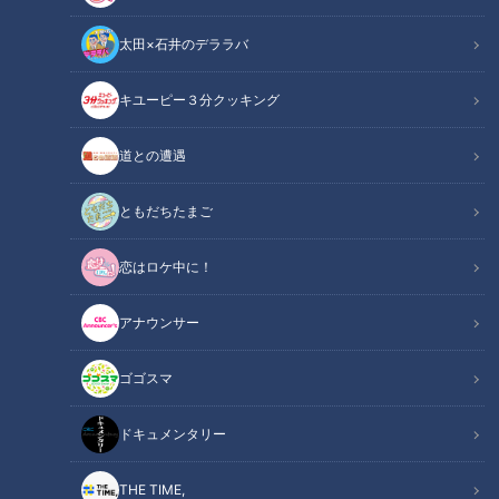
太田×石井のデララバ
チャント！
キユーピー３分クッキング
「よしお兄さんのもっと“みえ”推し！」動画
道との遭遇
三重県では、社員や地域、顧客など自社に関わるものに対し
て、よりよい機会や環境、製品・サービスを提供し、喜んでも
ともだちたまご
らうために努力・工夫する企業を表彰しています。
恋はロケ中に！
令和3年度に受賞したのは8社。そのひとつ、松阪市にある包
装紙の印刷や加工、段ボールのデザインなどを扱う会社が実践
アナウンサー
していることとは？
ゴゴスマ
イチ推し！フォト
ドキュメンタリー
THE TIME,