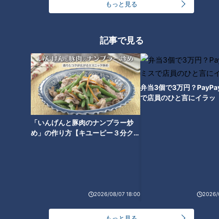
もっと見る
“幻のスイーツ“ SNSで話題の
「三不粘」とは？
記事で見る
誰もが起こり得る！？温度差で
引き起こる「ヒートショック」
とは？専門家が入浴時の4つの
対策を紹介！
弁当3個で3万円？PayP
で店員のひと言にイラッ
世界陸上の盛り上がりをアジア
「いんげんと豚肉のナンプラー炒
大会へ繋げるには？
め」の作り方【キユーピー３分クッ
キング】
行列のできるラーメン店主が認
めるラーメンとは？
タグ
2026/08/07 18:00
2026/
生活
チャント！
三重
小林よしひさ
もっと見る