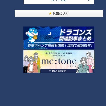
番組紹介
お気に入り
チャント！
「よしお兄さんのもっと“みえ”推し！」動画
身近な生活情報から芸能、どこよりも詳しい天気情報などなど、東
海3県にとことん寄り添う新しい報道・情報番組。毎週月～金曜 午
後3:49～5:50放送（金曜は午後4:50～5:50放送）。
ホームページ
番組サイト
オススメ関連コンテンツ