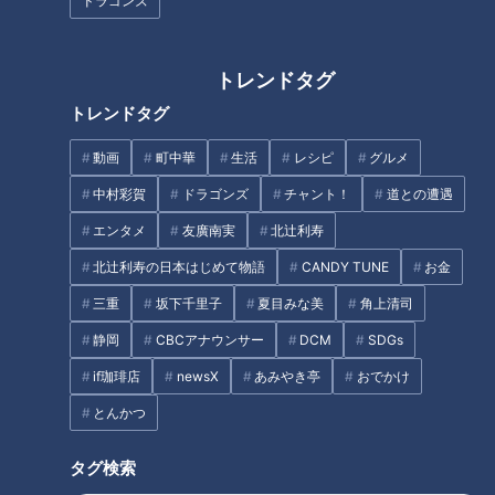
ドラゴンズ
トレンドタグ
トレンドタグ
動画
町中華
生活
レシピ
グルメ
中村彩賀
ドラゴンズ
チャント！
道との遭遇
エンタメ
友廣南実
北辻利寿
北辻利寿の日本はじめて物語
CANDY TUNE
お金
三重
坂下千里子
夏目みな美
角上清司
静岡
CBCアナウンサー
DCM
SDGs
if珈琲店
newsX
あみやき亭
おでかけ
とんかつ
タグ検索