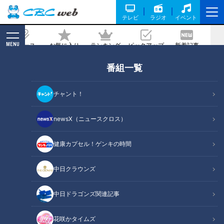
テレビ
ラジオ
イベント
MENU
ニュース
お気に入り
ランキング
ピックアップ
新着記事
CBC MAGAZINE
番組一覧
三重のおもてなし経営企業選 社員がイキ
イキ働く秘密は？
チャント！
2022/07/20 19:00
2022年7月20日放送
newsX（ニュースクロス）
健康カプセル！ゲンキの時間
中日クラウンズ
中日ドラゴンズ関連記事
花咲かタイムズ