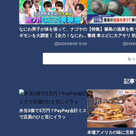
なにわ男子が体を張って、ナゴヤの
【特集】篠島の漁業を救
画像：CBCテレビ『チャント！』
ギモンを大調査！【全力！なにわ実
養殖 車エビに大アサリ 
験部～ナゴヤのギモン、ガチ検証
【newsX】
2026/08/06 12:00
2026/
～】
INDEX
もっ
30秒で自己紹介 トップバッターは小川アナ
テニス歴12年の特技は…瀧川アナウンサー
友廣アナは「ますだおかだの岡田さんが好きそう!?」なもの
記事
まね披露
「納豆にも入れるぐらいツナ大好き」中村アナ
オススメ関連コンテンツ
弁当3個で3万円？PayPay会計ミス
で店員のひと言にイラッ
30秒で自己紹介 トップバッターは小川アナ
本場アメリカの味に舌鼓