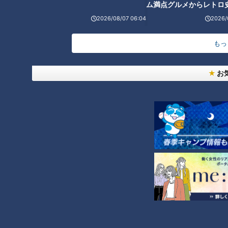
ム満点グルメからレトロ
（若狭キャスター）
で！愛知・東海市の感動
2026/08/07 06:04
2026/
それでは1人ずつ自己紹介をしていきましょう。アナウンサー
選
は時間管理が大切ですから、1人30秒ずつです。まずは小川ア
もっ
ナウンサー、よろしいですか？スタート！
お
画像：CBCテレビ『チャント！』
（小川実桜アナウンサー）