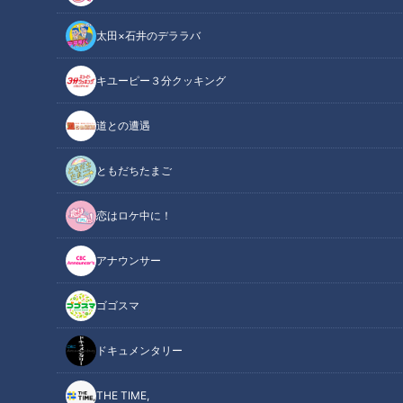
太田×石井のデララバ
キユーピー３分クッキング
画像： CBCテレビ『チャント！』
道との遭遇
アナウンサー
アナウンサーYouTube企画
ともだちたまご
恋はロケ中に！
CBCテレビ・ラジオに出演する、ことしの新人アナウンサー
が「チャント！」に生出演。放送前には若狭敬一キャスター
アナウンサー
や、柳沢彩美アナウンサーらと念入りに打ち合わせ。緊張の
中、本番に臨みました。
ゴゴスマ
ドキュメンタリー
THE TIME,