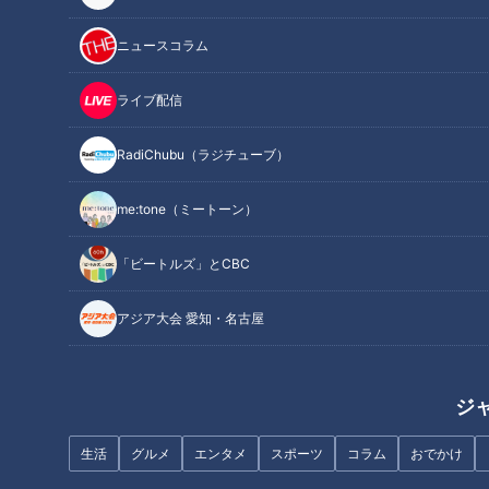
ニュースコラム
ライブ配信
RadiChubu（ラジチューブ）
画像：CBCテレビ
me:tone（ミートーン）
ことし4月に入社したCBCの新人アナウンサーを紹介させてく
ださい。
「ビートルズ」とCBC
小川実桜（おがわ みお)、瀧川幸樹（たきがわ こうき）、友廣
アジア大会 愛知・名古屋
南実（ともひろ みなみ）、中村彩賀（なかむら あやか）の各
アナウンサーです。
ジ
（新人アナウンサー4人）
生活
グルメ
エンタメ
スポーツ
コラム
おでかけ
よろしくお願いします！