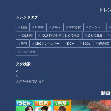
トレ
トレンドタグ
動画
町中華
グルメ
中村彩賀
チャント！
北辻利寿
北辻利寿の日本はじめて物語
道との遭遇
静岡
CBCアナウンサー
DCM
SDGs
if珈琲店
アジア大会
タグ検索
画像：CBCテレビ『チャント！』
タグを検索できます
動画