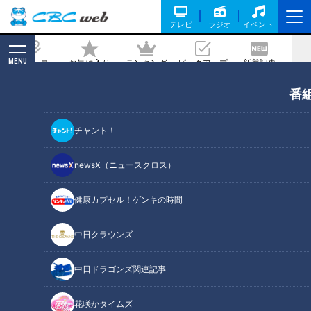
テレビ
ラジオ
イベント
MENU
ニュース
お気に入り
ランキング
ピックアップ
新着記事
CBC MAGAZINE
番
CBC新人アナウンサー4人が“初鳴き” 小
川実桜アナ・瀧川幸樹アナ・友廣南実ア
チャント！
ナ・中村彩賀アナ 30秒で自己紹介し
ます！
newsX（ニュースクロス）
2024/08/06 11:28
2024年8月5日放送
健康カプセル！ゲンキの時間
中日クラウンズ
中日ドラゴンズ関連記事
花咲かタイムズ