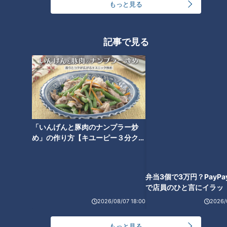
もっと見る
食べなきゃ損する！『新城のひ
ほぼ三重・津市だけ愛されフー
つまぶし』をいただきます！
ド『高虎ドッグ』をいただきま
記事で見る
【愛されフード】
す！【愛されフード】
弁当3個で3万円？PayP
で店員のひと言にイラッ
ほぼ岐阜・大垣市だけ愛されフ
「いんげんと豚肉のナンプラー炒
ード『サンコックのCなし』を
め」の作り方【キユーピー３分クッ
いただきます！【愛されフー
キング】
ド】
2026/08/07 18:00
2026/
もっと見る