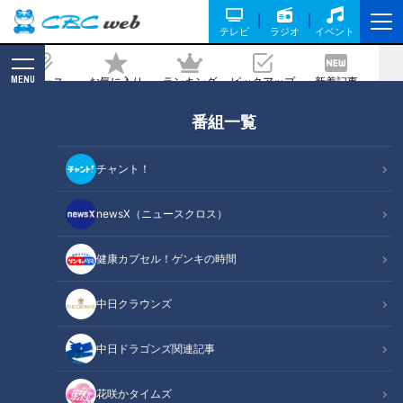
テレビ
ラジオ
イベント
MENU
ニュース
お気に入り
ランキング
ピックアップ
新着記事
CBC MAGAZINE
番組一覧
愛知・名古屋市中川区の食べなきゃ損す
るグルメ『うわだま』をいただきます！
チャント！
【愛されフード】
newsX（ニュースクロス）
2025/04/25 19:00
2025年4月25日放送
健康カプセル！ゲンキの時間
中日クラウンズ
中日ドラゴンズ関連記事
花咲かタイムズ