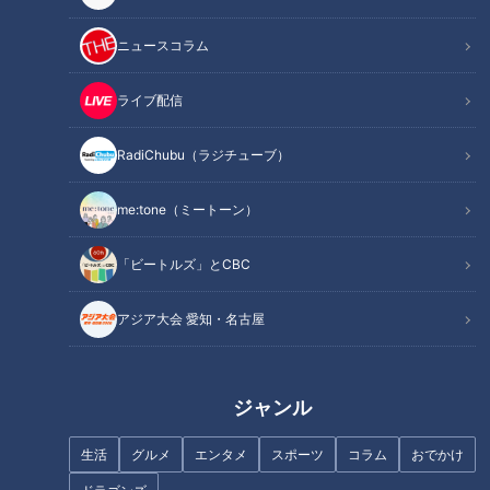
ニュースコラム
ほぼ三重・津市だけ愛されフー
病院のウラ側 人命救う薬剤師
ド『高虎ドッグ』をいただきま
薬剤師のお仕事場に突撃
ライブ配信
す！【愛されフード】
RadiChubu（ラジチューブ）
me:tone（ミートーン）
「ビートルズ」とCBC
「何でこれ買わないの？」東海
超美味！大内山瓶バター 手間ひ
地方のドン・キホーテ店員140
まかけまくりの逸品
アジア大会 愛知・名古屋
人に聞いた！イチオシの食品5
選！
ジャンル
生活
グルメ
エンタメ
スポーツ
コラム
おでかけ