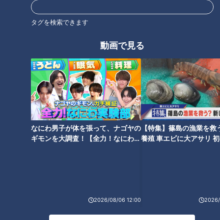
ホームページ
番組サイト
タグを検索できます
動画で見る
オススメ関連コンテンツ
なにわ男子が体を張って、ナゴヤの
【特集】篠島の漁業を救
ギモンを大調査！【全力！なにわ実
養殖 車エビに大アサリ 
愛知・名古屋市中区の食べなき
豊田・足助町の食べなきゃ損す
験部～ナゴヤのギモン、ガチ検証
【newsX】
～】
ゃ損するグルメ『滝寿司のちら
るグルメ『びっくりやのきなこ
し』をいただきます！【愛され
の五平餅』をいただきます！
フード】
【愛されフード】
2026/08/06 12:00
2026/