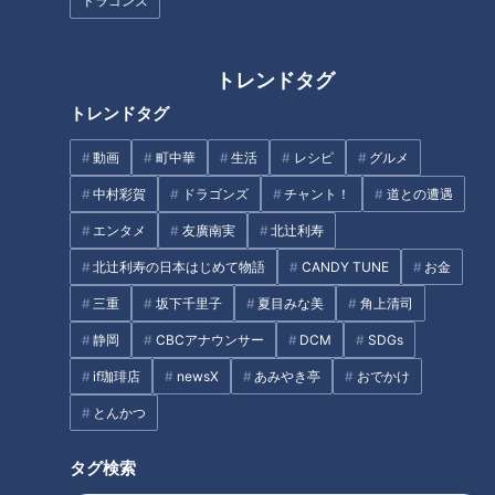
ドラゴンズ
『マヂ学校に向かいます』マヂ
三重のおいしい水道水 できるま
閉校！ 2年半で107校、マヂラ
でのウラ側を取材！
ブ訪問！ あの生徒たちは今？
トレンドタグ
タグ
トレンドタグ
動画
町中華
生活
レシピ
グルメ
動画
グルメ
チャント！
加藤愛
愛されフード
中村彩賀
ドラゴンズ
チャント！
道との遭遇
愛知
エンタメ
友廣南実
北辻利寿
北辻利寿の日本はじめて物語
CANDY TUNE
お金
番組紹介
三重
坂下千里子
夏目みな美
角上清司
チャント！
静岡
CBCアナウンサー
DCM
SDGs
食べなきゃ損する！愛されフード
if珈琲店
newsX
あみやき亭
おでかけ
身近な生活情報から芸能、どこよりも詳しい天気情報などなど、東
とんかつ
海3県にとことん寄り添う新しい報道・情報番組。毎週月～金曜 午
後3:49～5:50放送（金曜は午後4:50～5:50放送）。
タグ検索