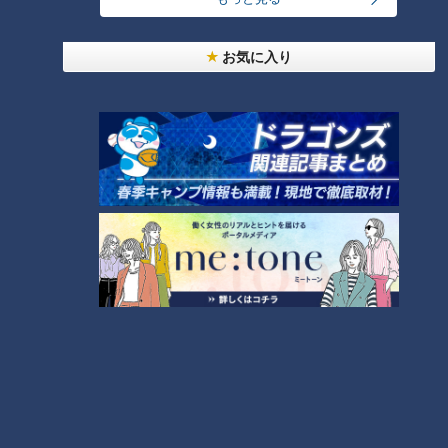
お気に入り
ランキング
RANKING
24時間
週間
月間
友廣アナの自転車旅｜愛知・蒲郡市へ！三河湾ぐる
っと125kmの自転車旅！【チャント！特集】
1
コスプレサミット、ワクワクさん、アジア大会楽
曲…愛知県の話題あれこれ