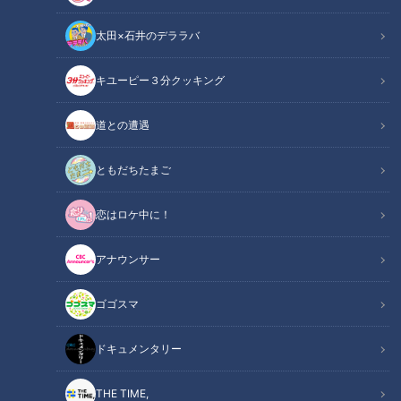
太田×石井のデララバ
キユーピー３分クッキング
チャント！
食べなきゃ損する！愛されフード
道との遭遇
地元の愛されフードを調査！今回の食べなきゃ損する愛されフ
ともだちたまご
ードは愛知・名古屋市中川区にある不朽園の「うわだま」をい
恋はロケ中に！
ただきます！
アナウンサー
この記事の画像を見る
ゴゴスマ
この記事を見たあなたへのおすすめ
ドキュメンタリー
THE TIME,