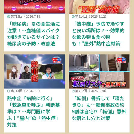
第715回（2026.7.19）
第714回（2026.7.12）
「糖尿病」夏の食生活に
「熱中症」予防で冷やす
注意！…血糖値スパイク
と良い場所は？…効果的
が起きているサインは？
な飲み物＆食べ物
糖尿病の予防・改善法
も！“屋外”熱中症対策
第713回（2026.7.5）
第712回（2026.6.28）
熱中症「病院に行く」
「転倒」骨折して「寝た
「救急車を呼ぶ」判断基
きり」も…転倒事故の約
準は？…専門医に学
5割は自宅!?「転倒」意外
ぶ！“屋内”の「熱中症」
な落とし穴と対策
対策