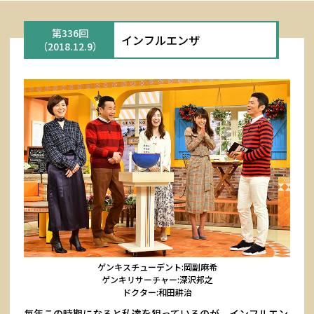
第336回
インフルエンザ
（2018.12.9）
ゲンキスチューデント:岡副麻希
ゲンキリサーチャー:深沢邦之
ドクター:和田耕治
毎年この時期になると私達を狙っているのが、インフルエン