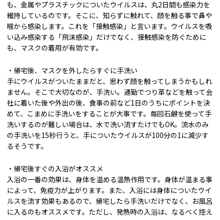
も、金属やプラスチックについたウイルスは、丸2日間も感染力を
維持しているのです。そこに、知らずに触れて、顔を触る事で鼻や
喉から感染します。これを「接触感染」と言います。ウイルスを吸
い込み感染する「飛沫感染」だけでなく、接触感染を防ぐために
も、マスクの着用が有効です。
・帰宅後、マスクを外したらすぐに手洗い
手にウイルスがついたままだと、思わず顔を触ってしまうかもしれ
ません。そこで大切なのが、手洗い。通勤でつり革などを触って会
社に着いた後や外出の後、食事の前など1日のうちにポイントを決
めて、こまめに手洗いをすることが大事です。毎回石鹸を使って手
洗いするのが難しい場合は、水で洗い流すたけでもOK。流水のみ
の手洗いを15秒行うと、手についたウイルスが100分の1に減少す
るそうです。
・帰宅後すぐの入浴がオススメ
入浴の一番の効果は、身体を温める温熱作用です。身体が温まる事
によって、免疫力が上がります。また、入浴には身体についたウイ
ルスを流す効果もあるので、帰宅したら手洗いだけでなく、お風呂
に入るのもオススメです。ただし、発熱時の入浴は、なるべく控え