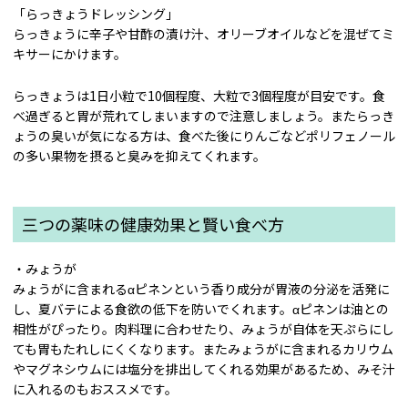
「らっきょうドレッシング」
らっきょうに辛子や甘酢の漬け汁、オリーブオイルなどを混ぜてミ
キサーにかけます。
らっきょうは1日小粒で10個程度、大粒で3個程度が目安です。食
べ過ぎると胃が荒れてしまいますので注意しましょう。またらっき
ょうの臭いが気になる方は、食べた後にりんごなどポリフェノール
の多い果物を摂ると臭みを抑えてくれます。
三つの薬味の健康効果と賢い食べ方
・みょうが
みょうがに含まれるαピネンという香り成分が胃液の分泌を活発に
し、夏バテによる食欲の低下を防いでくれます。αピネンは油との
相性がぴったり。肉料理に合わせたり、みょうが自体を天ぷらにし
ても胃もたれしにくくなります。またみょうがに含まれるカリウム
やマグネシウムには塩分を排出してくれる効果があるため、みそ汁
に入れるのもおススメです。