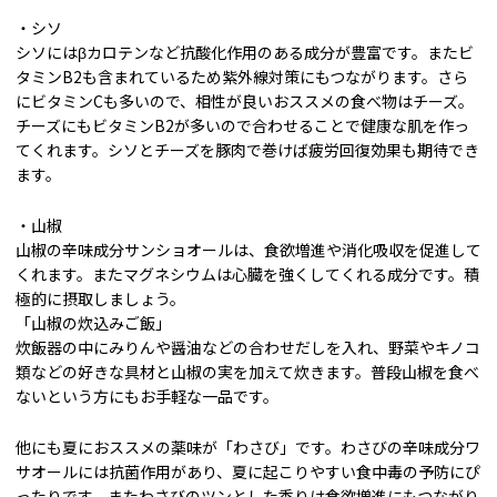
・シソ
シソにはβカロテンなど抗酸化作用のある成分が豊富です。またビ
タミンB2も含まれているため紫外線対策にもつながります。さら
にビタミンCも多いので、相性が良いおススメの食べ物はチーズ。
チーズにもビタミンB2が多いので合わせることで健康な肌を作っ
てくれます。シソとチーズを豚肉で巻けば疲労回復効果も期待でき
ます。
・山椒
山椒の辛味成分サンショオールは、食欲増進や消化吸収を促進して
くれます。またマグネシウムは心臓を強くしてくれる成分です。積
極的に摂取しましょう。
「山椒の炊込みご飯」
炊飯器の中にみりんや醤油などの合わせだしを入れ、野菜やキノコ
類などの好きな具材と山椒の実を加えて炊きます。普段山椒を食べ
ないという方にもお手軽な一品です。
他にも夏におススメの薬味が「わさび」です。わさびの辛味成分ワ
サオールには抗菌作用があり、夏に起こりやすい食中毒の予防にぴ
ったりです。またわさびのツンとした香りは食欲増進にもつながり