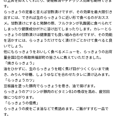
の上昇を抑えてくれたり、便秘解消やデトックス効果も期待できま
す。
らっきょうの定番と言えば甘酢漬けですが、その効果を最大限引き
出すには、できれば生のらっきょうに近い形で食べるのがおスス
メ。甘酢漬けにすると発酵の際、フルクタンが乳酸菌に食べられて
しまったり健康成分が汁に溶け出てしまったりします。カレーとら
っきょうの甘酢漬けは健康面でも良い組み合わせですが、その効能
を活かすには、らっきょうだけでなく漬け汁ごとかけて食べると良
いでしょう。
他にもらっきょうをおいしく食べるメニューを、らっきょうの出荷
量全国1位の鳥取県福部町の皆さんに教えていただきました。
「焼きらっきょう」
油をひかずに、生のらっきょうを軽く焦げ目がつくくらいまで焼
き、みりんや砂糖、しょうゆなどを合わせたタレに漬け込みます。
「らっきょうカツ」
豆板醤を塗った豚肉でらっきょうを巻き、油で揚げます。
らっきょうのアリシンが豚肉のビタミンB1の吸収を高め、疲労回
復につながります。
「らっきょうの佃煮」
らっきょうの皮をごま油などで煮詰めます。ご飯がすすむ一品で
す。