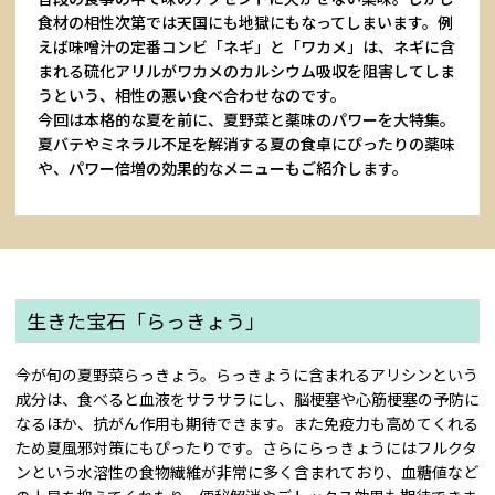
食材の相性次第では天国にも地獄にもなってしまいます。例
えば味噌汁の定番コンビ「ネギ」と「ワカメ」は、ネギに含
まれる硫化アリルがワカメのカルシウム吸収を阻害してしま
うという、相性の悪い食べ合わせなのです。
今回は本格的な夏を前に、夏野菜と薬味のパワーを大特集。
夏バテやミネラル不足を解消する夏の食卓にぴったりの薬味
や、パワー倍増の効果的なメニューもご紹介します。
生きた宝石「らっきょう」
今が旬の夏野菜らっきょう。らっきょうに含まれるアリシンという
成分は、食べると血液をサラサラにし、脳梗塞や心筋梗塞の予防に
なるほか、抗がん作用も期待できます。また免疫力も高めてくれる
ため夏風邪対策にもぴったりです。さらにらっきょうにはフルクタ
ンという水溶性の食物繊維が非常に多く含まれており、血糖値など