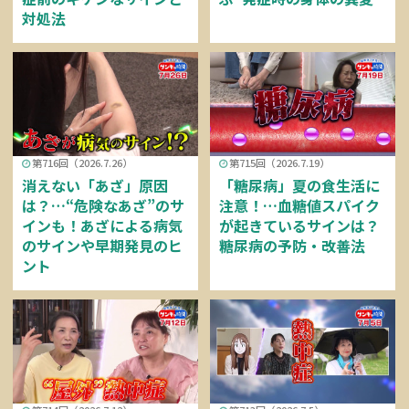
対処法
第716回（2026.7.26）
第715回（2026.7.19）
消えない「あざ」原因
「糖尿病」夏の食生活に
は？…“危険なあざ”のサ
注意！…血糖値スパイク
インも！あざによる病気
が起きているサインは？
のサインや早期発見のヒ
糖尿病の予防・改善法
ント