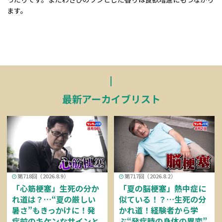
ます。
最新アーカイブリスト
第718回（2026.8.9）
第717回（2026.8.2）
「心筋梗塞」生死の分か
「夏の脳梗塞」熱中症に
れ道は？…“夏の厳しい
似ている！？…生死の分
暑さ”もきっかけに！発
かれ道！経験者から学
症前のキケンなサインと
ぶ“発症時の身体の異変”