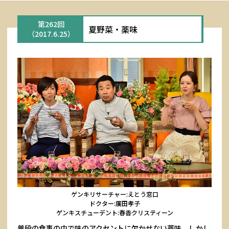
第262回
夏野菜・薬味
（2017.6.25）
ゲンキリサーチャー:えとう窓口
ドクター:廣田孝子
ゲンキスチューデント:春香クリスティーン
普段の食事の中で味のアクセントに欠かせない薬味。しかし