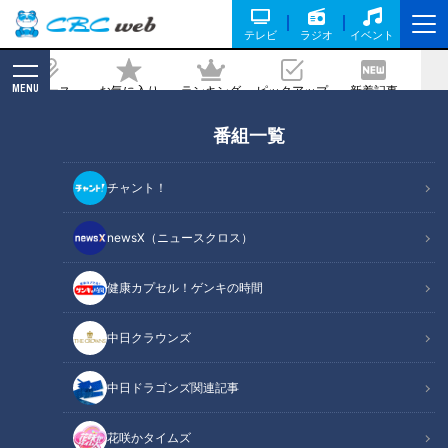
テレビ
ラジオ
イベント
MENU
ニュース
お気に入り
ランキング
ピックアップ
新着記事
CBC MAGAZINE
番組一覧
『熊野大花火大会2025』を8月17日(日)
午後6時から「Locipo(ロキポ)」「チャ
チャント！
ント！公式X(@cbc_chant)」にて無料
ライブ配信！約1万発の花火が世界遺産
newsX（ニュースクロス）
の夜空を彩ります！
健康カプセル！ゲンキの時間
記事に戻る
中日クラウンズ
中日ドラゴンズ関連記事
花咲かタイムズ