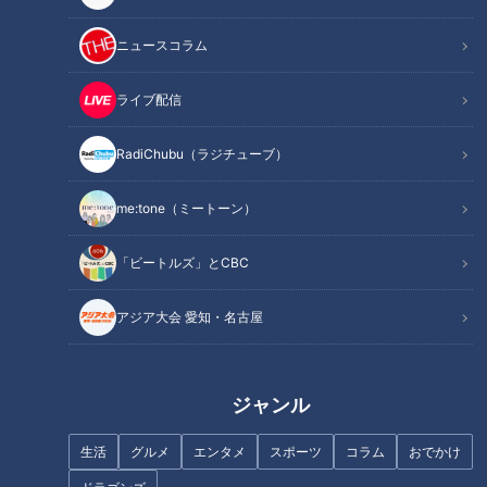
この記事を見たあなたへのおすすめ
ニュースコラム
ライブ配信
RadiChubu（ラジチューブ）
【大石が聞く】「集団訴訟なけ
me:tone（ミートーン）
れば埋もれていく」ワクチン接
種後5年ほぼ寝たきり
「ビートルズ」とCBC
キユーピー３分クッキング講師
アジア大会 愛知・名古屋
歴45年！宮本和秀先生が番組を
卒業最後の放送は『公開収録２
ＤＡＹＳ』決定
ジャンル
生活
グルメ
エンタメ
スポーツ
コラム
おでかけ