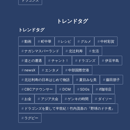
ドラゴンズ
【切り抜きみてちょ】魔法の一
大トロやウニもOK…高級寿司食
言？ #みてちょてれび #反省会
べ放題！職人が握る高級ネタで
#柳沢アナ #夏目アナ #榊原アナ
超お得プチ贅沢！
トレンドタグ
#永岡アナ #記念企画
トレンドタグ
動画
町中華
レシピ
グルメ
中村彩賀
夕食後の公園で逆上がり練習！
ナガシマスパーランド
北辻利寿
生活
小1の娘をほめてほしい
道との遭遇
チャント！
ドラゴンズ
伊豆半島
激安！工場直売所セールSP【太
田×石井のデララバ】
newsX
エンタメ
中部国際空港
北辻利寿の日本はじめて物語
夏目みな美
藤田朋子
タグ
CBCアナウンサー
DCM
SDGs
if珈琲店
ライブ配信
お金
アジア大会
ゲンキの時間
ダイソー
ドラゴンズを愛して半世紀！竹内茂喜の『野球のドテ煮』
ラグビー
オススメ関連コンテンツ