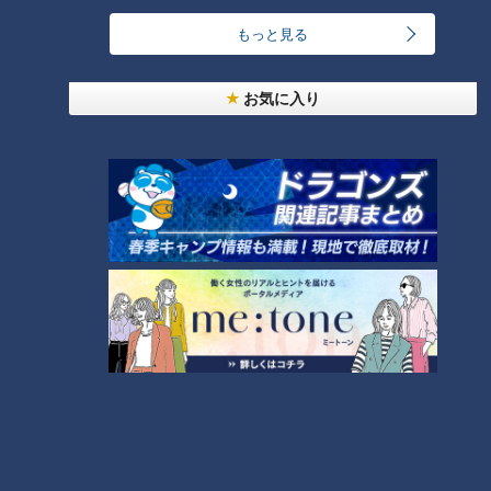
に一番遠い職業」
もっと見る
4
美味しさと栄養、ダブルでアップ！とうもろこしの
お気に入り
バター醤油炊き込みご飯
なにわ男子が体を張って、ナゴヤのギモンを大調
査！【全力！なにわ実験部～ナゴヤのギモン、ガチ
6
8
検証～】
【全力！なにわ実験部～ナゴヤのギモン、ガチ検証
～】キャロットフレンチロースト
9
7
NEW
本場アメリカの味に舌鼓！ボリューム満点グルメか
10
らレトロ史料館まで！愛知・東海市の感動スポット
3選
もっと見る