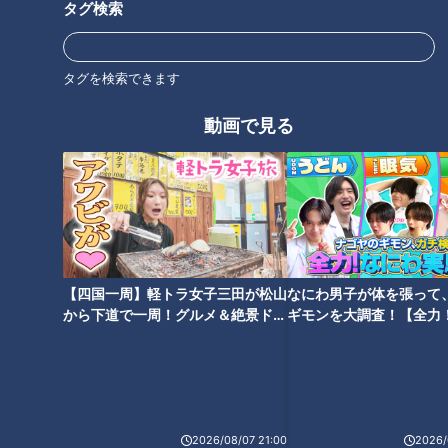
タグ検索
タグを検索できます
動画で見る
【四国一周】軽トラ女子三田が松山
なにわ男子が体を張って
ランキング
から下道で一周！グルメ＆絶景ドラ
ギモンを大調査！【全力
RANKING
イブ⑳
験部～ナゴヤのギモン、
～】
24時間
週間
月間
友廣アナの自転車旅｜愛知・蒲郡市へ！三河湾ぐる
2026/08/07 21:00
2026/