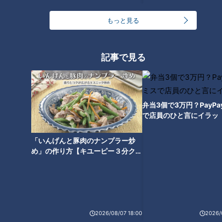
っと125kmの自転車旅！【チャント！特集】
1
もっと見る
【全力！なにわ実験部～ナゴヤのギモン、ガチ検証
～】しらたきで作った豚バラミンチの油そば
2
記事で見る
今年も開催！「あったらいいな」をみんなで考える
小学生向けワークショップを大府市で開催
3
弁当3個で3万円？PayP
で店員のひと言にイラッ
コスプレサミット、ワクワクさん、アジア大会楽
曲…愛知県の話題あれこれ
「いんげんと豚肉のナンプラー炒
め」の作り方【キユーピー３分クッ
キング】
【全力！なにわ実験部～ナゴヤのギモン、ガチ検証
～】にんじんプリン
5
2026/08/07 18:00
2026/
ＣＢＣ小川実桜アナ、呪術廻戦展で痛感した「自分