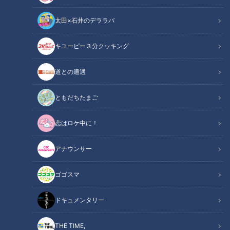
太田×石井のデララバ
キユーピー３分クッキング
道との遭遇
CBCテレビ
ともだちたまご
この記事の画像
恋はロケ中に！
（全1枚）
アナウンサー
ゴゴスマ
ドキュメンタリー
記事に戻る
THE TIME,