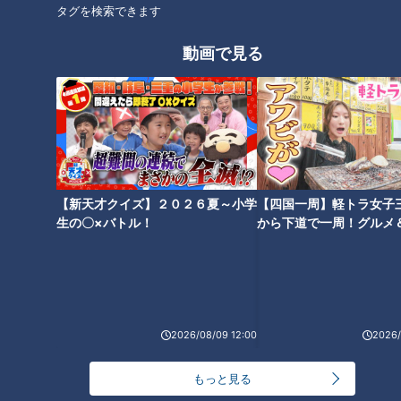
ク！？
方！
タグを検索できます
動画で見る
【3男4女の大家族】 人生初の
【包丁は使わず１時間で４品
食べ放題で食べまくる⁉秋の食
11人大家族】子どもたちも大満
べ放題祭り！
足の夕飯づくり！
【新天才クイズ】２０２６夏～小学
【四国一周】軽トラ女子
生の〇×バトル！
から下道で一周！グルメ
イブ⑳
【11人大家族のズボラ飯】電子
2026/08/09 12:00
2026/
レンジ大活躍で10分メニューが
もりだくさん！
もっと見る