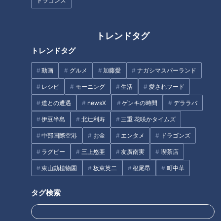
ドラゴンズ
「桜もち」の作り方【キユーピ
「和風よだれ鶏」の作り方【キ
トレンドタグ
ー３分クッキング】
ユーピー３分クッキング】
トレンドタグ
タグ
動画
グルメ
加藤愛
ナガシマスパーランド
動画
大家族
レシピ
モーニング
生活
愛されフード
道との遭遇
newsX
ゲンキの時間
デララバ
伊豆半島
北辻利寿
三重 花咲かタイムズ
オススメ関連コンテンツ
中部国際空港
お金
エンタメ
ドラゴンズ
ラグビー
三上悠亜
友廣南実
喫茶店
東山動植物園
板東英二
根尾昂
町中華
タグ検索
【２つの大家族を徹底比較】爆
【２つの大家族を徹底比較】個
買い＆まとめ買いで衝撃節約テ
性的すぎるハンバーグの作り