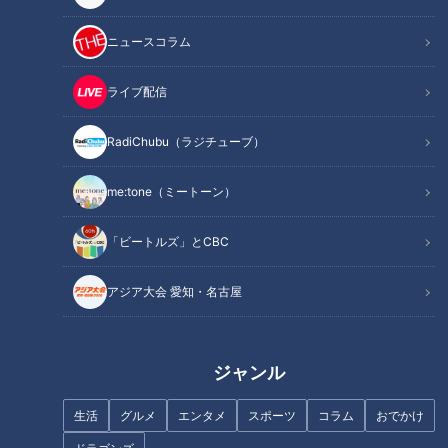
ニュースコラム
ライブ配信
RadiChubu（ラジチューブ）
【太田×石井のデララバ】大人
150万個の爆売れ！超濃厚チー
気！東海地方のおにぎりSP
ズケーキ【デパチャン】
me:tone（ミートーン）
「ビートルズ」とCBC
アジア大会 愛知・名古屋
「うざくジュレ」の作り方【キ
「桜もち」の作り方【キユーピ
ユーピー３分クッキング】
ー３分クッキング】
ジャンル
生活
グルメ
エンタメ
スポーツ
コラム
おでかけ