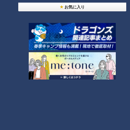
お気に入り
「すごい痩せましたね！」…世界一楽なスクワッ
ト！？ダイエットのスペシャリストに学ぶ「無理な
2
くやせる方法」
「夏の脳梗塞」熱中症に似ている！？…生死の分か
れ道！経験者から学ぶ“発症時の身体の異変”
3
大学のサークルで増える？複数のスポーツを融合さ
せた「ピックルボール」
ＣＢＣ小川実桜アナ、呪術廻戦展で痛感した「自分
に一番遠い職業」
友廣アナの自転車旅｜愛知・蒲郡市へ！三河湾ぐる
っと125kmの自転車旅！【チャント！特集】
6