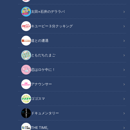
太田×石井のデララバ
キユーピー３分クッキング
【いきなり大家族クッキング】絶対おいしい！大家族流 鶏むね肉を使
道との遭遇
ったハムづくり！
ともだちたまご
この記事の画像
（全1枚）
恋はロケ中に！
アナウンサー
ゴゴスマ
記事に戻る
ドキュメンタリー
この記事を見たあなたへのおすすめ
THE TIME,