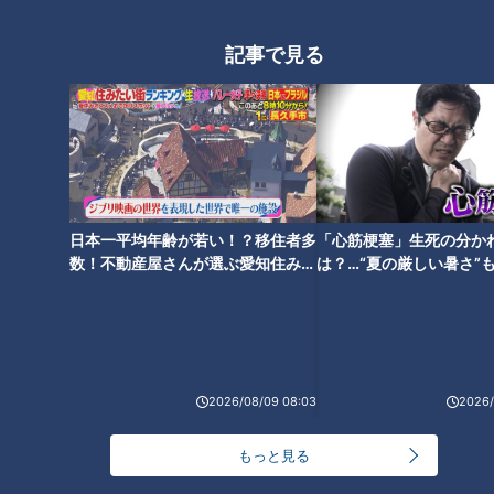
記事で見る
日本一平均年齢が若い！？移住者多
「心筋梗塞」生死の分か
数！不動産屋さんが選ぶ愛知住みた
は？…“夏の厳しい暑さ”
い街ランキング1位は？
に！発症前のキケンなサ
ランキング
法
RANKING
24時間
週間
月間
2026/08/09 08:03
2026/
NEW
「心筋梗塞」生死の分かれ道は？…“夏の厳しい暑
もっと見る
1
さ”もきっかけに！発症前のキケンなサインと対処
法