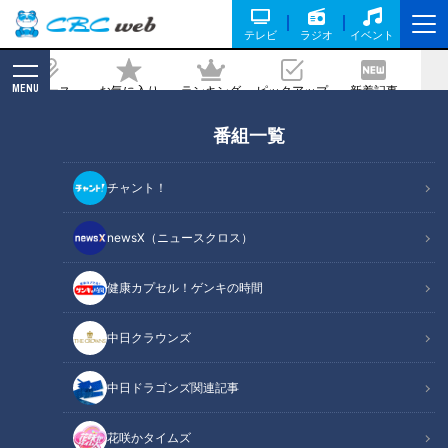
テレビ
ラジオ
イベント
MENU
ニュース
お気に入り
ランキング
ピックアップ
新着記事
CBC MAGAZINE
番組一覧
【いきなり大家族クッキング】絶対おい
しい！大家族流 鶏むね肉を使ったハム
チャント！
づくり！
newsX（ニュースクロス）
記事に戻る
健康カプセル！ゲンキの時間
中日クラウンズ
中日ドラゴンズ関連記事
花咲かタイムズ