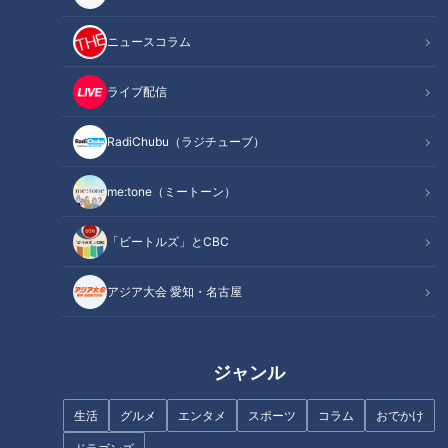
ニュースコラム
【ついに第8子誕生！！】9人大
ライブ配信
若返り・幸せ！「ホル活」の
家族から10人大家族へ！
すゝめ
RadiChubu（ラジチューブ）
me:tone（ミートーン）
「ビートルズ」とCBC
アジア大会 愛知・名古屋
人生を変える「ある筋肉」の秘
呼吸力チェックで肺年齢若返り
密
ジャンル
生活
グルメ
エンタメ
スポーツ
コラム
おでかけ