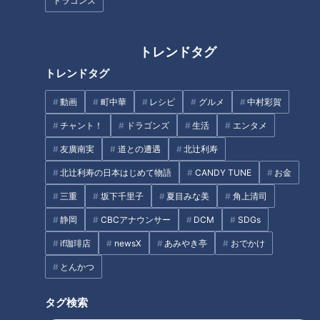
ドラゴンズ
肌だけではダメ！？夏の外出
危険な咳の見分け方
は“目の日焼け”に要注意！目の
紫外線対策もご紹介
トレンドタグ
トレンドタグ
タグ
動画
町中華
レシピ
グルメ
中村彩賀
生活
健康
坂下千里子
石丸幹二
チャント！
ドラゴンズ
生活
エンタメ
友廣南実
道との遭遇
北辻利寿
北辻利寿の日本はじめて物語
CANDY TUNE
お金
オススメ関連コンテンツ
三重
坂下千里子
夏目みな美
角上清司
静岡
CBCアナウンサー
DCM
SDGs
if珈琲店
newsX
あみやき亭
おでかけ
とんかつ
名医が答える！健康相談会
タグ検索
危険な咳の見分け方