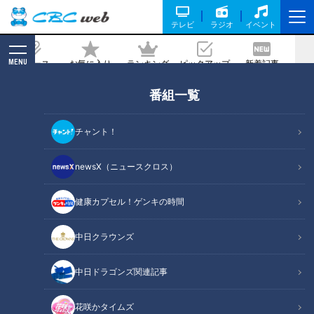
テレビ
ラジオ
イベント
MENU
ニュース
お気に入り
ランキング
ピックアップ
新着記事
CBC MAGAZINE
番組一覧
専門医が警鐘を鳴らすのどのトラブル
チャント！
記事に戻る
newsX（ニュースクロス）
健康カプセル！ゲンキの時間
中日クラウンズ
中日ドラゴンズ関連記事
花咲かタイムズ