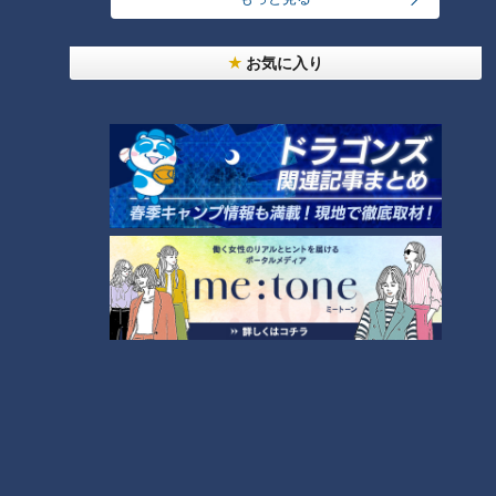
コスプレサミット、ワクワクさん、アジア大会楽
お気に入り
曲…愛知県の話題あれこれ
美味しさと栄養、ダブルでアップ！とうもろこしの
バター醤油炊き込みご飯
【全力！なにわ実験部～ナゴヤのギモン、ガチ検証
～】にんじんプリン
4
2
【全力！なにわ実験部～ナゴヤのギモン、ガチ検証
～】しらたきで作った豚バラミンチの油そば
5
3
なにわ男子が体を張って、ナゴヤのギモンを大調
査！【全力！なにわ実験部～ナゴヤのギモン、ガチ
6
検証～】