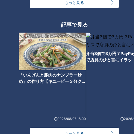
もっと見る
記事で見る
弁当3個で3万円？PayP
で店員のひと言にイラッ
「いんげんと豚肉のナンプラー炒
め」の作り方【キユーピー３分クッ
ランキング
キング】
RANKING
24時間
週間
月間
友廣アナの自転車旅｜愛知・蒲郡市へ！三河湾ぐる
2026/08/07 18:00
2026/
っと125kmの自転車旅！【チャント！特集】
1
もっと見る