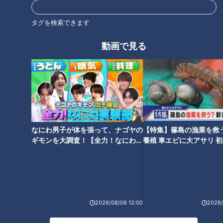
タグを検索できます
動画で見る
名医がコレステロールを下げる
世界一楽なスクワット！？ダイ
方法を伝授
エットのスペシャリストに学ぶ
「無理なくやせる方法」
なにわ男子が体を張って、ナゴヤの
【特集】篠島の漁業を救
ギモンを大調査！【全力！なにわ実
養殖 車エビに大アサリ 
験部～ナゴヤのギモン、ガチ検証
【newsX】
～】
ポキっと鳴ったら要注意！ひざ
2026/08/06 12:00
2026/
寿命を延ばす方法