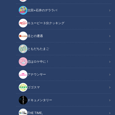
太田×石井のデララバ
キユーピー３分クッキング
道との遭遇
新型コロナ！家ごもりが招く不調 「メタボ」「コリ」「便秘」自宅で大
改善
ともだちたまご
この記事の画像
（全2枚）
恋はロケ中に！
アナウンサー
ゴゴスマ
ドキュメンタリー
記事に戻る
THE TIME,