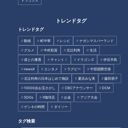
ドラゴンズ
トレンドタグ
トレンドタグ
消えない「あざ」原因は？…“危
「悪性のできもの」見分けるポ
険なあざ”のサインも！あざによ
イント…「皮膚の変化」見逃す
動画
町中華
レシピ
ナガシマスパーランド
る病気のサインや早期発見のヒ
と危険！専門医に学ぶ！“悪性の
グルメ
中村彩賀
北辻利寿
生活
ント
できもの”のサイン
タグ
道との遭遇
チャント！
ドラゴンズ
伊豆半島
newsX
エンタメ
ラグビー
中部国際空港
生活
健康
筧利夫
西尾由佳理
北辻利寿の日本はじめて物語
夏目みな美
藤田朋子
10000歩お宝さがし
CBCアナウンサー
DCM
SDGs
if珈琲店
お金
アジア大会
オススメ関連コンテンツ
ゲンキの時間
ダイソー
タグ検索