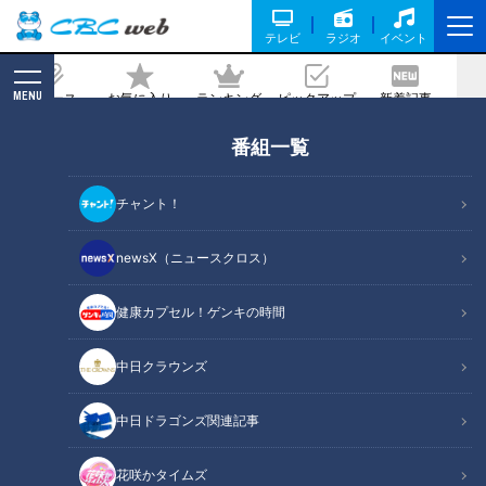
テレビ
ラジオ
イベント
MENU
ニュース
お気に入り
ランキング
ピックアップ
新着記事
CBC MAGAZINE
番組一覧
新型コロナ！家ごもりが招く不調 「メタ
ボ」「コリ」「便秘」自宅で大改善
チャント！
記事に戻る
newsX（ニュースクロス）
健康カプセル！ゲンキの時間
中日クラウンズ
中日ドラゴンズ関連記事
花咲かタイムズ