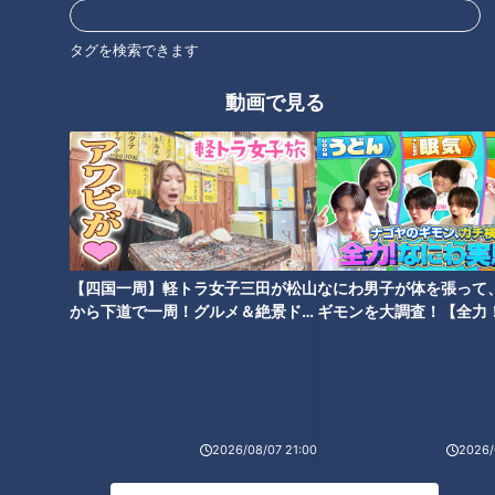
タグを検索できます
コロナ禍で増加「脂肪肝」…肝
臓トラブルの意外な落とし穴！
新型コロナ後遺症外来
動画で見る
肝臓をゲンキにする最強食材も
ご紹介
【四国一周】軽トラ女子三田が松山
なにわ男子が体を張って
新型コロナウイルスに負ける
～新型コロナウイルスに負けな
から下道で一周！グルメ＆絶景ドラ
ギモンを大調査！【全力
な！私たちが抱える健康生活の
い！～免疫力を高める「入浴」
イブ⑳
験部～ナゴヤのギモン、
お悩み一挙解決SP
「睡眠」「食事」
～】
2026/08/07 21:00
2026/