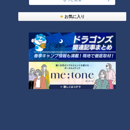
友廣アナの自転車旅｜愛知・蒲郡市へ！三河湾ぐる
お気に入り
っと125kmの自転車旅！【チャント！特集】
1
美味しさと栄養、ダブルでアップ！とうもろこしの
バター醤油炊き込みご飯
「人を狂わせる魅力がある」道マニア・鹿取茂雄が
惚れ込んだレンガの橋梁とは？未公開の道3選
3
大学のサークルで増える？複数のスポーツを融合さ
せた「ピックルボール」
2
コスプレサミット、ワクワクさん、アジア大会楽
曲…愛知県の話題あれこれ