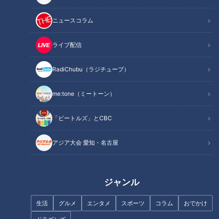
この記事を見たあなたへのおすすめ
ニュースコラム
ライブ配信
RadiChubu（ラジチューブ）
「食中毒」市販のキノコも要注
ポイントは糖質ではなく「脂
意！…秋に食中毒が多い3つの理
me:tone（ミートーン）
質」の制限！？ CBCテレビ永岡
由と予防のポイント
アナが2か月で－7キロのダイエ
ットに挑戦！
「ビートルズ」とCBC
アジア大会 愛知・名古屋
ジャンル
世界で増える「難聴」日常生活
「帯状疱疹（たいじょうほうし
に支障も...予防・進行を抑える
ん）」若い世代でも…早期治療
食材とは？難聴の意外な原因や
のカギは72時間！初期症状の見
生活
グルメ
エンタメ
スポーツ
コラム
おでかけ
予防法
分け方や予防法