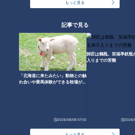
もっと見る
足の冷えと思ったら“動脈硬
化”静かに進む「血管の老化」
記事で見る
師匠は鶴瓶。笑福亭鉄瓶
入りまでの苦難
「北海道に来たみたい」動物との触
れ合いや乗馬体験ができる牧場がオ
ススメ！不動産屋さんが住みたい街
とは
ランキング
2026/08/08 07:03
2026/
RANKING
24時間
週間
月間
もっと見る