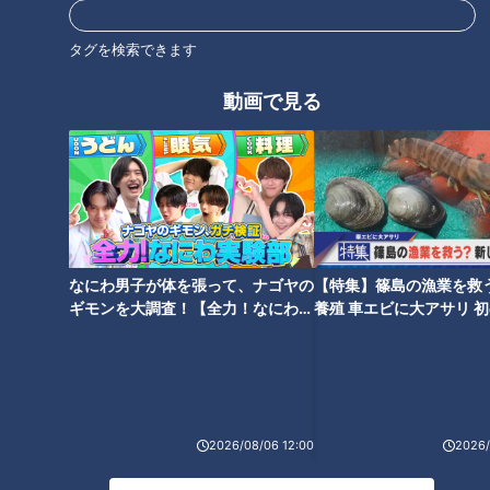
タグを検索できます
ランキング
動画で見る
RANKING
24時間
週間
月間
【全力！なにわ実験部～ナゴヤのギモン、ガチ検証
～】しらたきで作った豚バラミンチの油そば
1
なにわ男子が体を張って、ナゴヤの
【特集】篠島の漁業を救
ギモンを大調査！【全力！なにわ実
養殖 車エビに大アサリ 
「人を狂わせる魅力がある」道マニア・鹿取茂雄が
験部～ナゴヤのギモン、ガチ検証
【newsX】
惚れ込んだレンガの橋梁とは？未公開の道3選
～】
2
友廣アナの自転車旅｜愛知・蒲郡市へ！三河湾ぐる
2026/08/06 12:00
2026/
っと125kmの自転車旅！【チャント！特集】
3