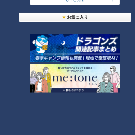
【特集】名古屋の堀川を木曽川の水で清流に “木曽
お気に入り
川導水”なぜ16年ぶり？【newsX】
9
NEW
中村彩賀の10000歩お宝さがし｜グルメ＆名所！
10
雨の三重・四日市市でお宝探し【チャント！特集】
もっと見る
CBCニュース
CBC NEWS
小学校講師の男(38)を児童ポルノ所持の疑いで逮
捕 三重県
2026/08/06 23:18