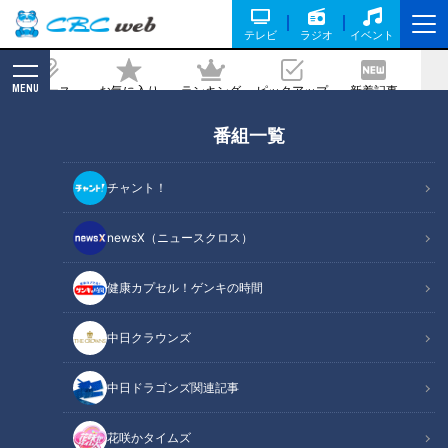
テレビ
ラジオ
イベント
MENU
ニュース
お気に入り
ランキング
ピックアップ
新着記事
CBC MAGAZINE
番組一覧
高松渡が駆け抜ける、ドラゴンズ韋駄天
の系譜
チャント！
記事に戻る
newsX（ニュースクロス）
健康カプセル！ゲンキの時間
中日クラウンズ
中日ドラゴンズ関連記事
花咲かタイムズ