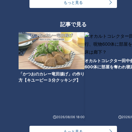
もっと見る
【全力！なにわ実験部～ナゴヤのギモン、ガチ検証
～】にんじんプリン
4
記事で見る
今年も開催！「あったらいいな」をみんなで考える
小学生向けワークショップを大府市で開催
5
オカルトコレクター田中
【全力！なにわ実験部～ナゴヤのギモン、ガチ検証
600体に部屋を奪われ寝
～】キャロットフレンチロースト
6
下？
「かつおのカレー竜田揚げ」の作り
方【キユーピー３分クッキング】
【全力！なにわ実験部～ナゴヤのギモン、ガチ検証
～】大橋特製お好み焼き
7
2026/08/06 18:00
2026/
【全力！なにわ実験部～ナゴヤのギモン、ガチ検証
～】赤味噌を使ったミルフィーユ味噌トンカツ
8
もっと見る