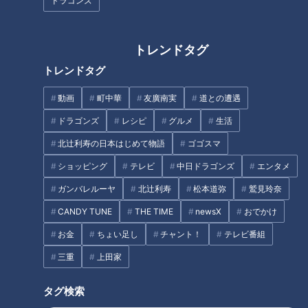
ドラゴンズ
中日OB・吉見一起が願う、ドラ
1中西聖輝に貫いてほしいこと
柳裕也投手が歩む「明治大学出
身ドラゴンズ」エースへの道
トレンドタグ
トレンドタグ
タグ
動画
町中華
友廣南実
道との遭遇
中日ドラゴンズ
高松渡
ドラゴンズ
レシピ
グルメ
生活
北辻利寿の日本はじめて物語
ゴゴスマ
ショッピング
テレビ
中日ドラゴンズ
エンタメ
ガンバレルーヤ
北辻利寿
松本道弥
鷲見玲奈
CANDY TUNE
THE TIME
newsX
おでかけ
お金
ちょい足し
チャント！
テレビ番組
三重
上田家
タグ検索