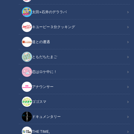
太田×石井のデララバ
キユーピー３分クッキング
「サンデードラゴンズ」より高松渡選手(C)CBCテレビ
道との遭遇
この記事の画像
（全4枚）
ともだちたまご
恋はロケ中に！
アナウンサー
記事に戻る
ゴゴスマ
この記事を見たあなたへのおすすめ
ドキュメンタリー
THE TIME,