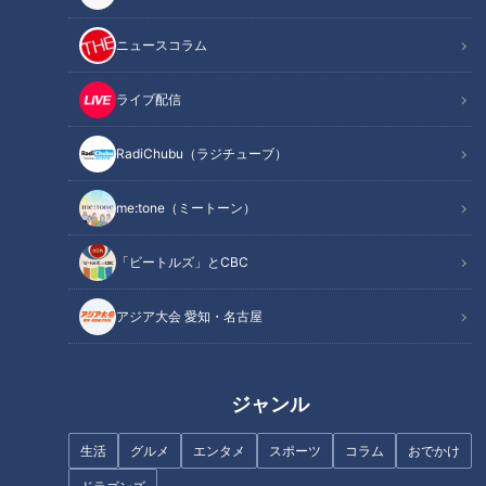
信長の指摘に加藤清正が焦る…
ニュースコラム
「山崎の戦い」の謎
ライブ配信
急逝木下雄がハマの夜空に降ら
せた涙雨 侍・井端コーチが今
RadiChubu（ラジチューブ）
だから明かす“ドラ大野雄起用
法”秘話
me:tone（ミートーン）
古舘伊知郎が語る『夜ヒット』
「ビートルズ」とCBC
の舞台裏
アジア大会 愛知・名古屋
名古屋の人工河川「堀川」誕生
の裏に隠された自然河川の軌跡
暗渠となった川の歴史を紐解く
旅
ジャンル
生活
グルメ
エンタメ
スポーツ
コラム
おでかけ