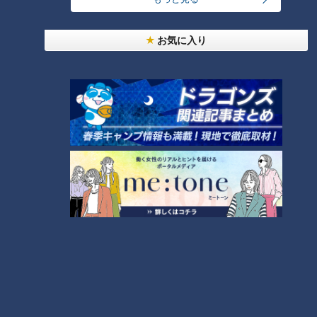
つら〜い「肩こり」…「鎖骨ほぐし」で大改善！あ
なたはどのタイプ？肩こり4つのタイプと改善法
1
お気に入り
「名古屋駅のパン屋さんランキング」第2位＆第1位
を発表！食感の秘密は“焼きたてを瞬間冷凍”？「ル
2
シュプレーム」の食パンへのこだわり
【アナウンサーの2次会？】若狭アナが脱いだ？大
石アナが踊った？水分アナが舞った！？CBC5チャ
3
ン春祭り・カラオケ大会ほぼすべて見せます！
もうすぐ5万人！？みてちょ初「アクスタ」を徹底
解剖！【CBC5チャン春祭り 最新情報】
4
もっと見る