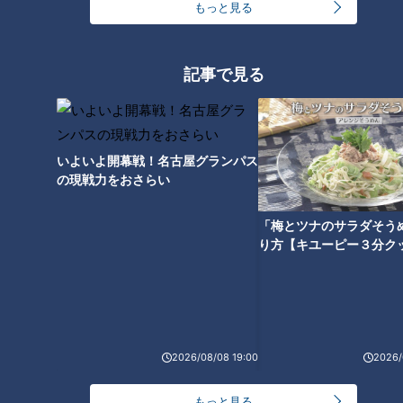
もっと見る
発達障害」ドキュメンタリー
記事で見る
いよいよ開幕戦！名古屋グランパス
の現戦力をおさらい
「梅とツナのサラダそう
り方【キユーピー３分ク
ランキング
RANKING
24時間
週間
月間
2026/08/08 19:00
2026/
もっと見る