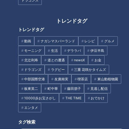
ドラゴンズ
トレンドタグ
『明日、地球が終わるなら』橋
【道マニア】廃道・大正～昭和
トレンドタグ
本愛（スジナシ）
初期へタイムトラベル！？【道
との遭遇】
動画
ナガシマスパーランド
レシピ
グルメ
モーニング
生活
デララバ
伊豆半島
タグ
北辻利寿
道との遭遇
newsX
お金
動画
ドキュメンタリー
WEB限定
チャント！
ドラゴンズ
ラグビー
三重 花咲かタイムズ
中部国際空港
友廣南実
喫茶店
東山動植物園
板東英二
町中華
藤田朋子
見逃し配信
オススメ関連コンテンツ
10000歩お宝さがし
THE TIME
おでかけ
エンタメ
タグ検索