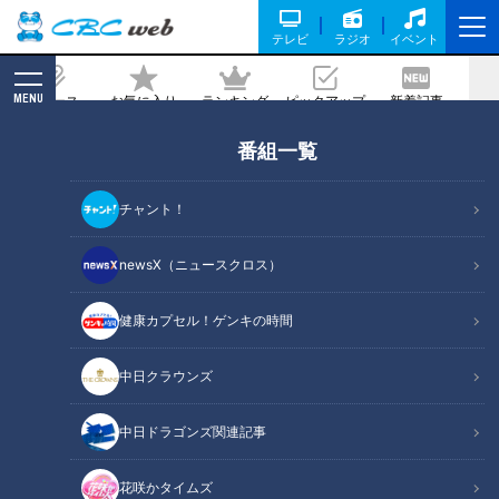
テレビ
ラジオ
イベント
MENU
ニュース
お気に入り
ランキング
ピックアップ
新着記事
CBC MAGAZINE
番組一覧
学校に行きたくない君へ…「自分を責め
なくていい」元不登校漫画家が送るメッ
チャント！
セージ
newsX（ニュースクロス）
記事に戻る
健康カプセル！ゲンキの時間
中日クラウンズ
中日ドラゴンズ関連記事
花咲かタイムズ