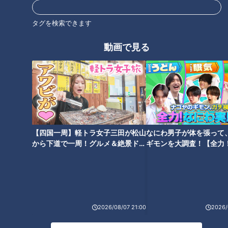
家を出ると声が出なくなる“不安
若者が“最少の村”にあえて移住
タグを検索できます
障害”の女性（２０） ３年にわ
するワケ。
たる長期取材・・カメラの前で
動画で見る
初めて声が！
お菓子で治す！? “卵焼きの味を
知らない誰かの話を聞くため
知らない少女たち” ‥子どもの食
に・・4年間、毎夜、路上に座
【四国一周】軽トラ女子三田が松山
なにわ男子が体を張って
物アレルギーとどう向き合う
る「聞き屋」とは！？
から下道で一周！グルメ＆絶景ドラ
ギモンを大調査！【全力
か。
イブ⑳
験部～ナゴヤのギモン、
～】
2026/08/07 21:00
2026/
大人になるまで気づかな
い・・“見えない障害” 「大人の