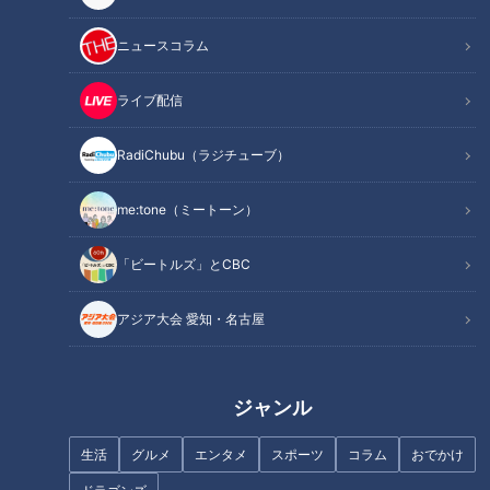
ニュースコラム
ライブ配信
RadiChubu（ラジチューブ）
知らない誰かの話を聞くため
“義眼少女”「障害者と健常者の
に・・4年間、毎夜、路上に座
はざま」で悩み続け‥選んだ道
me:tone（ミートーン）
る「聞き屋」とは！？
はYouTuber
「ビートルズ」とCBC
アジア大会 愛知・名古屋
「こんなときなんて言う？」子
外からの刺激で水疱が‥【表皮
どものためになる“しかり方”
水疱症】と闘う５歳の男の子
ジャンル
CBCドキュメンタリー
生活
グルメ
エンタメ
スポーツ
コラム
おでかけ