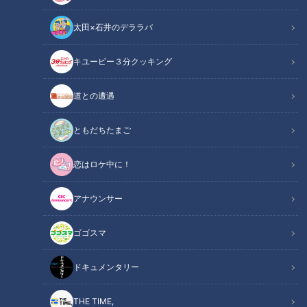
太田×石井のデララバ
キユーピー３分クッキング
学校に行きたくない君へ…「自分を責めなくていい」元不登校漫画家が
道との遭遇
送るメッセージ
ともだちたまご
この記事の画像
（全1枚）
恋はロケ中に！
アナウンサー
ゴゴスマ
記事に戻る
ドキュメンタリー
この記事を見たあなたへのおすすめ
THE TIME,