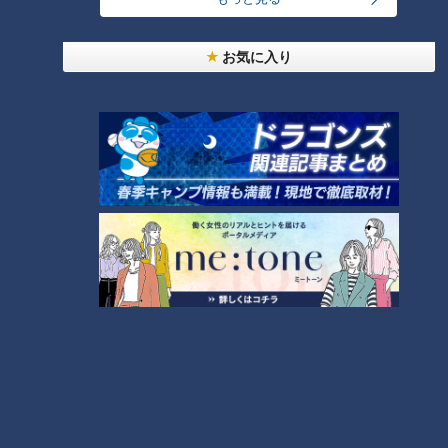
ーニング３店を紹介！
4
お気に入り
「人を狂わせる魅力がある」道マニア・鹿取茂雄が
惚れ込んだレンガの橋梁とは？未公開の道3選
5
3
弁当3個で3万円？PayPay会計ミスで店員のひと言
にイラッ
今年も開催！「あったらいいな」をみんなで考える
小学生向けワークショップを大府市で開催
7
美味しさと栄養、ダブルでアップ！とうもろこしの
バター醤油炊き込みご飯
6