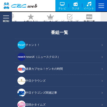
テレビ
ラジオ
イベント
MENU
ニュース
お気に入り
ランキング
ピックアップ
新着記事
CBC MAGAZINE
番組一覧
行列ができる大絶賛“海鮮丼”に“おばんざ
い食べ放題”！コロナ禍で奮闘の超お値
チャント！
打ちグルメ
newsX（ニュースクロス）
記事に戻る
健康カプセル！ゲンキの時間
中日クラウンズ
中日ドラゴンズ関連記事
花咲かタイムズ