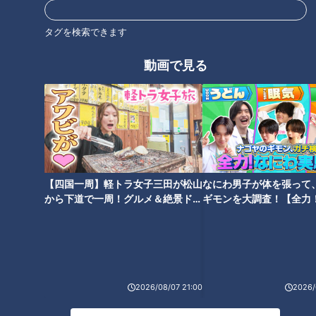
近鉄特急「ひのとり」展望席最
ック…シールブームで起きてい
前列を初体験
る問題
タグを検索できます
タグ
動画で見る
グルメ
おでかけ
チャント！
【四国一周】軽トラ女子三田が松山
なにわ男子が体を張って
から下道で一周！グルメ＆絶景ドラ
ギモンを大調査！【全力
イブ⑳
験部～ナゴヤのギモン、
～】
2026/08/07 21:00
2026/