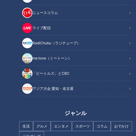
ニュースコラム
ライブ配信
RadiChubu（ラジチューブ）
me:tone（ミートーン）
記事に戻る
「ビートルズ」とCBC
この記事を見たあなたへのおすすめ
アジア大会 愛知・名古屋
ジャンル
フランス人は菓子店「シャトレ
生活
グルメ
エンタメ
スポーツ
コラム
おでかけ
ーゼ」の店名に顔を赤らめる？