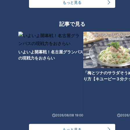
もっと見る
ランキング
RANKING
記事で見る
24時間
週間
月間
友廣アナの自転車旅｜愛知・蒲郡市へ！三河湾ぐる
いよいよ開幕戦！名古屋グランパス
っと125kmの自転車旅！【チャント！特集】
の現戦力をおさらい
1
「梅とツナのサラダそう
盛り放題のモーニングが「400円」！？人気すぎて
り方【キユーピー３分ク
客殺到 名古屋＆岐阜の「激安モーニング」とは？
2
大学のサークルで増える？複数のスポーツを融合さ
せた「ピックルボール」
2026/08/08 19:00
2026/
もっと見る
300円でパン食べ放題も！？岐阜のおすすめ激安モ