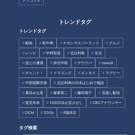
ドラゴンズ
トレンドタグ
パンサー向井「演奏にグッとき
た」＆高校生の恋バナに胸キュ
トレンドタグ
ン！名古屋市千種区菊里高校の
『吹奏楽部』に向井ます！
動画
町中華
ナガシマスパーランド
グルメ
レシピ
中村彩賀
北辻利寿
生活
道との遭遇
伊豆半島
デララバ
newsX
ジャンボ海水プールよりひと足
チャント！
ドラゴンズ
エンタメ
ラグビー
先にオープン「スパキッズ」
食べ放題!安くておいしい!大満
中部国際空港
北辻利寿の日本はじめて物語
足のお肉・うなぎ・海鮮!夏に食
夏目みな美
板東英二
藤田朋子
見逃し配信
べたいコスパ最強グルメ
鷲見玲奈
10000歩お宝さがし
CBCアナウンサー
DCM
SDGs
if珈琲店
タグ検索
まるでウォータースライダー！
オンライン販売中止、開店アタ