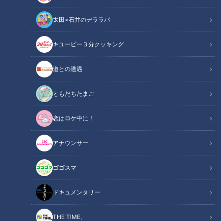
太田×石井のデララバ
キユーピー３分クッキング
CBCテレビ『チャント！』○○ 愛してまーす！！
道との遭遇
この記事の画像
（全15枚）
ともだちたまご
恋はロケ中に！
アナウンサー
ゴゴスマ
ドキュメンタリー
THE TIME,