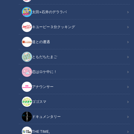
太田×石井のデララバ
キユーピー３分クッキング
CBCテレビ『チャント！』○○ 愛してまーす！！
道との遭遇
この記事の画像
（全15枚）
ともだちたまご
恋はロケ中に！
アナウンサー
ゴゴスマ
ドキュメンタリー
THE TIME,