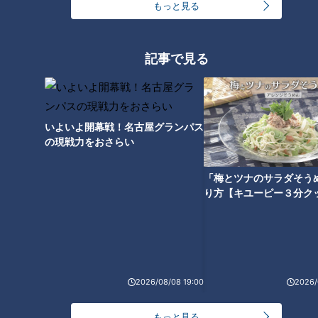
もっと見る
ランキング
RANKING
記事で見る
24時間
週間
月間
友廣アナの自転車旅｜愛知・蒲郡市へ！三河湾ぐる
いよいよ開幕戦！名古屋グランパス
っと125kmの自転車旅！【チャント！特集】
の現戦力をおさらい
1
「梅とツナのサラダそう
盛り放題のモーニングが「400円」！？人気すぎて
り方【キユーピー３分ク
客殺到 名古屋＆岐阜の「激安モーニング」とは？
2
大学のサークルで増える？複数のスポーツを融合さ
せた「ピックルボール」
2026/08/08 19:00
2026/
もっと見る
「人を狂わせる魅力がある」道マニア・鹿取茂雄が