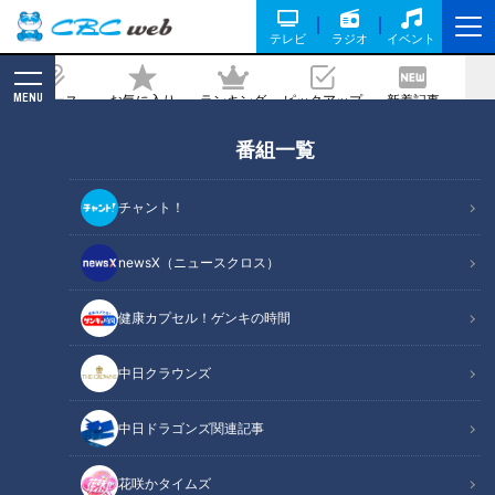
テレビ
ラジオ
イベント
MENU
ニュース
お気に入り
ランキング
ピックアップ
新着記事
CBC MAGAZINE
番組一覧
行列ができる大絶賛“海鮮丼”に“おばんざ
い食べ放題”！コロナ禍で奮闘の超お値
チャント！
打ちグルメ
newsX（ニュースクロス）
記事に戻る
健康カプセル！ゲンキの時間
中日クラウンズ
中日ドラゴンズ関連記事
花咲かタイムズ