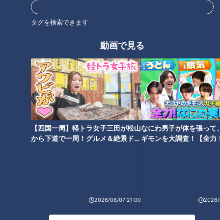
近鉄特急「ひのとり」展望席最
ック…シールブームで起きてい
前列を初体験
る問題
タグを検索できます
タグ
動画で見る
グルメ
おでかけ
チャント！
【四国一周】軽トラ女子三田が松山
なにわ男子が体を張って
から下道で一周！グルメ＆絶景ドラ
ギモンを大調査！【全力
イブ⑳
験部～ナゴヤのギモン、
～】
2026/08/07 21:00
2026/