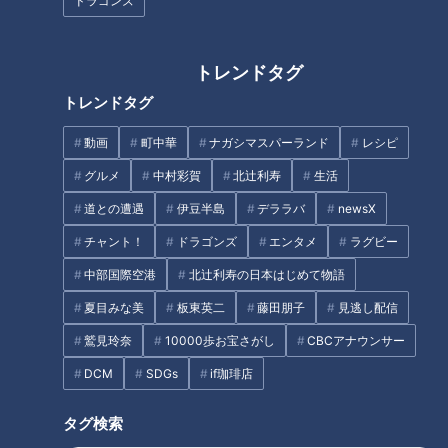
ドラゴンズ
トレンドタグ
パンサー向井「演奏にグッとき
た」＆高校生の恋バナに胸キュ
トレンドタグ
ン！名古屋市千種区菊里高校の
『吹奏楽部』に向井ます！
動画
町中華
ナガシマスパーランド
レシピ
グルメ
中村彩賀
北辻利寿
生活
道との遭遇
伊豆半島
デララバ
newsX
ジャンボ海水プールよりひと足
チャント！
ドラゴンズ
エンタメ
ラグビー
先にオープン「スパキッズ」
食べ放題!安くておいしい!大満
中部国際空港
北辻利寿の日本はじめて物語
足のお肉・うなぎ・海鮮!夏に食
夏目みな美
板東英二
藤田朋子
見逃し配信
べたいコスパ最強グルメ
鷲見玲奈
10000歩お宝さがし
CBCアナウンサー
DCM
SDGs
if珈琲店
タグ検索
まるでウォータースライダー！
オンライン販売中止、開店アタ