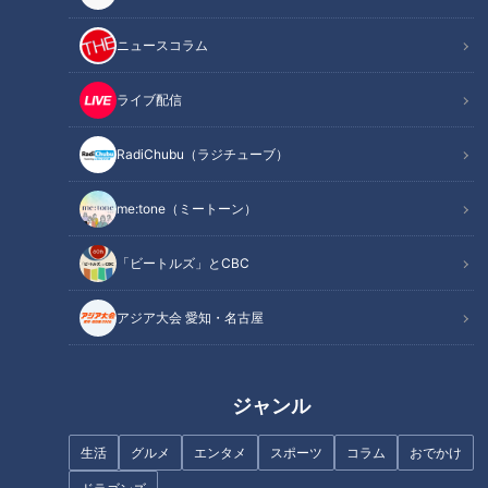
ニュースコラム
ライブ配信
RadiChubu（ラジチューブ）
me:tone（ミートーン）
記事に戻る
「ビートルズ」とCBC
この記事を見たあなたへのおすすめ
アジア大会 愛知・名古屋
ジャンル
フランス人は菓子店「シャトレ
生活
グルメ
エンタメ
スポーツ
コラム
おでかけ
ーゼ」の店名に顔を赤らめる？