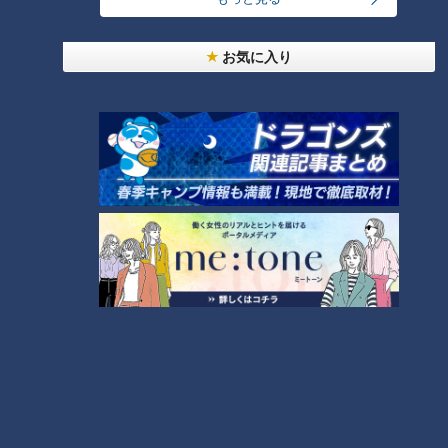
惚れ込んだレンガの橋梁とは？未公開の道3選
4
お気に入り
弁当3個で3万円？PayPay会計ミスで店員のひと言
にイラッ
3
美味しさと栄養、ダブルでアップ！とうもろこしの
バター醤油炊き込みご飯
今年も開催！「あったらいいな」をみんなで考える
小学生向けワークショップを大府市で開催
5
7
300円でパン食べ放題も！？岐阜のおすすめ激安モ
ーニング３店を紹介！
8
6