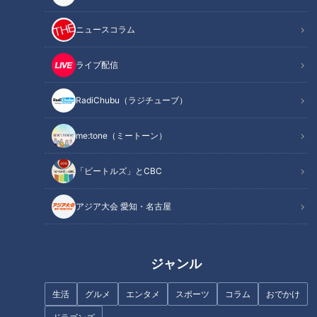
ニュースコラム
記事に戻る
ライブ配信
この記事を見たあなたへのおすすめ
RadiChubu（ラジチューブ）
me:tone（ミートーン）
「ビートルズ」とCBC
CBC若狭敬一アナが名古屋の夏
グルメ「きしころ」を紹介！冷
アジア大会 愛知・名古屋
笑顔さわやかアナが愛知・豊田
たい麺を熱く生実況！
市の『松平まんじゅう』を調
査！ モチモチ感と甘さのバラ
ジャンル
ンスがたまらない老舗の銘菓！
生活
グルメ
エンタメ
スポーツ
コラム
おでかけ