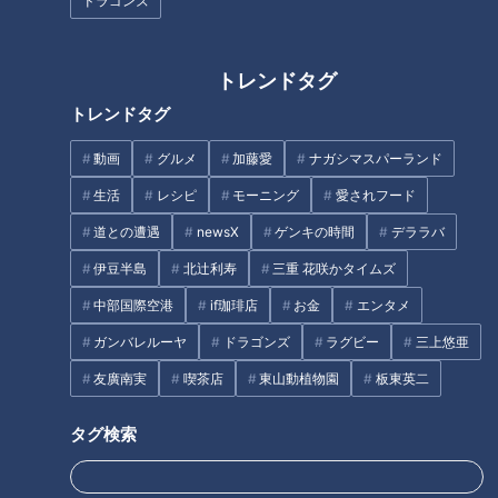
ドラゴンズ
加藤愛アナが三重県津市の『平
CBC若狭アナが愛知県立犬山高
トレンドタグ
治煎餅』を調査！ 歌舞伎にもな
校の「からくり文化部」を紹
っている伝説がルーツの愛され
トレンドタグ
介！若狭アナが人形メークで大
お菓子
鼓にも挑戦！
動画
グルメ
加藤愛
ナガシマスパーランド
生活
レシピ
モーニング
愛されフード
道との遭遇
newsX
ゲンキの時間
デララバ
伊豆半島
北辻利寿
三重 花咲かタイムズ
東海地方のやりすぎインパクト
CBCの若狭アナが90歳洋菓子店
中部国際空港
if珈琲店
お金
エンタメ
めしを徹底紹介！3D海鮮丼＆大
主の愛されアップルパイを紹
人版お子様ランチタワー＆究極
介！ベテランの技を生実況！
ガンバレルーヤ
ドラゴンズ
ラグビー
三上悠亜
の石焼きカツカレー
友廣南実
喫茶店
東山動植物園
板東英二
タグ
タグ検索
グルメ
おでかけ
チャント！