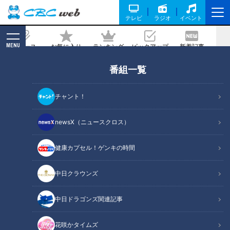
テレビ
ラジオ
イベント
MENU
ニュース
お気に入り
ランキング
ピックアップ
新着記事
CBC MAGAZINE
番組一覧
光浦靖子が名駅エリアの最新“肉グル
メ”を紹介！
チャント！
記事に戻る
newsX（ニュースクロス）
健康カプセル！ゲンキの時間
中日クラウンズ
中日ドラゴンズ関連記事
花咲かタイムズ