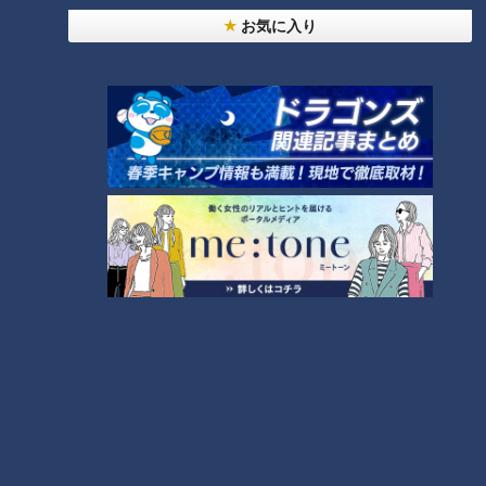
友廣アナの自転車旅｜愛知・蒲郡市へ！三河湾ぐる
お気に入り
っと125kmの自転車旅！【チャント！特集】
6
師匠は鶴瓶。笑福亭鉄瓶が語る弟子入りまでの苦難
ＣＢＣ小川実桜アナ、呪術廻戦展で痛感した「自分
に一番遠い職業」
7
今年も開催！「あったらいいな」をみんなで考える
小学生向けワークショップを大府市で開催
9
「人を狂わせる魅力がある」道マニア・鹿取茂雄が
惚れ込んだレンガの橋梁とは？未公開の道3選
8
10