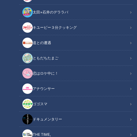
太田×石井のデララバ
キユーピー３分クッキング
この記事の画像
（全10枚）
道との遭遇
ともだちたまご
恋はロケ中に！
アナウンサー
ゴゴスマ
ドキュメンタリー
THE TIME,