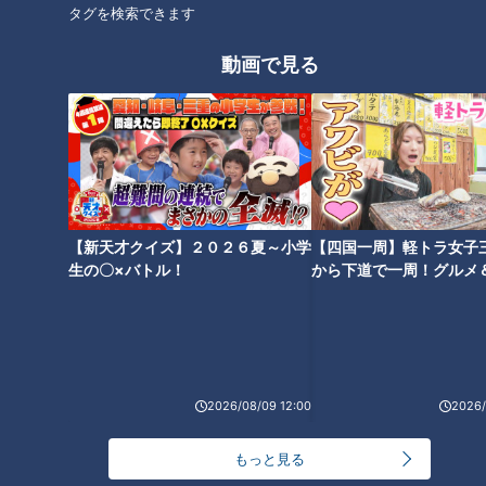
タグを検索できます
動画で見る
【新天才クイズ】２０２６夏～小学
【四国一周】軽トラ女子
生の〇×バトル！
から下道で一周！グルメ
イブ⑳
ランキング
RANKING
2026/08/09 12:00
2026/
24時間
週間
月間
もっと見る
NEW