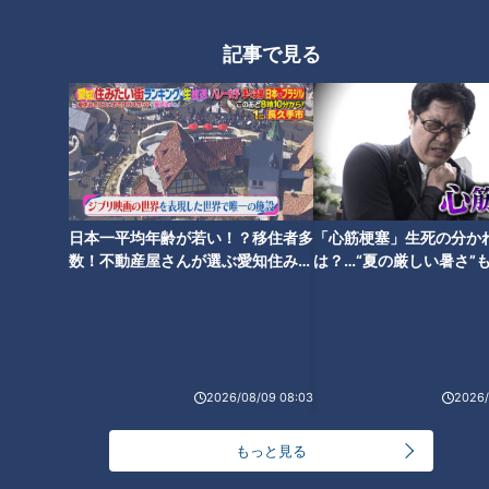
「心筋梗塞」生死の分かれ道は？…“夏の厳しい暑
1
さ”もきっかけに！発症前のキケンなサインと対処
記事で見る
法
NEW
モーニング娘。‘26井上春華がハロメンで仲良くし
たいと思っている人は？
大学のサークルで増える？複数のスポーツを融合さ
せた「ピックルボール」
日本一平均年齢が若い！？移住者多
「心筋梗塞」生死の分か
数！不動産屋さんが選ぶ愛知住みた
は？…“夏の厳しい暑さ”
い街ランキング1位は？
に！発症前のキケンなサ
「すごい痩せましたね！」…世界一楽なスクワッ
法
ト！？ダイエットのスペシャリストに学ぶ「無理な
4
くやせる方法」
2
2026/08/09 08:03
2026/
「夏の脳梗塞」熱中症に似ている！？…生死の分か
れ道！経験者から学ぶ“発症時の身体の異変”
5
もっと見る
3