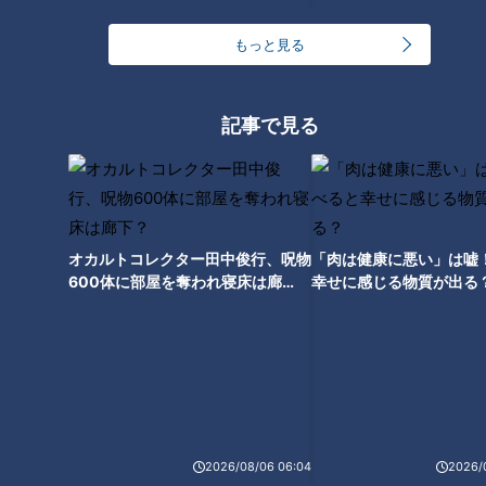
もっと見る
記事で見る
ランキング
オカルトコレクター田中俊行、呪物
「肉は健康に悪い」は嘘
RANKING
600体に部屋を奪われ寝床は廊
幸せに感じる物質が出る
下？
24時間
週間
月間
「人を狂わせる魅力がある」道マニア・鹿取茂雄が
惚れ込んだレンガの橋梁とは？未公開の道3選
1
2026/08/06 06:04
2026/
友廣アナの自転車旅｜愛知・蒲郡市へ！三河湾ぐる