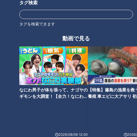
タグ検索
「絶対いいやつじゃん」ＣＢＣ
小川実桜アナがアイスコーンの
生みの親に感謝
タグを検索できます
動画で見る
ジーンズ「EDWIN」ブランドは
日本生まれ～命名の秘話と創意
工夫60年の歩み
タグ
動画
ドキュメンタリー
なにわ男子が体を張って、ナゴヤの
【特集】篠島の漁業を救
ギモンを大調査！【全力！なにわ実
養殖 車エビに大アサリ 
験部～ナゴヤのギモン、ガチ検証
【newsX】
～】
2026/08/06 12:00
2026/