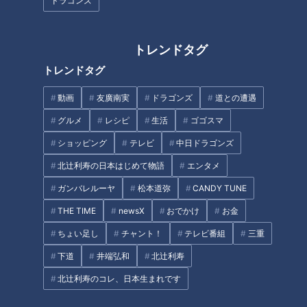
ドラゴンズ
トレンドタグ
おすすめは希少部位のハラミ!
トレンドタグ
ブランド鶏“恵那どり"の備長炭
これぞ名古屋の味噌の味！伝統
焼き
動画
友廣南実
ドラゴンズ
道との遭遇
と進化をあわせ持つ「島正」の
魅力
グルメ
レシピ
生活
ゴゴスマ
ショッピング
テレビ
中日ドラゴンズ
北辻利寿の日本はじめて物語
エンタメ
ガンバレルーヤ
松本道弥
CANDY TUNE
THE TIME
newsX
おでかけ
お金
CBC若狭アナが星付き店シェフ
「香ばしくてクルミの甘さ…す
絶賛のブランド野菜「飛騨パプ
ごい！」郷土の味“五平餅”に、
ちょい足し
チャント！
テレビ番組
三重
リカ」を紹介！驚きの甘さに感
あんこは「長年の勘」の“やきも
下道
井端弘和
北辻利寿
動！
ち” 岐阜県瑞浪市でなりゆきグ
ルメ旅！！
北辻利寿のコレ、日本生まれです