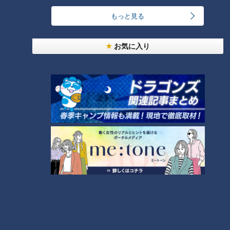
っと125kmの自転車旅！【チャント！特集】
2
もっと見る
NEW
お気に入り
【全力！なにわ実験部～ナゴヤのギモン、ガチ検証
3
～】しらたきで作った豚バラミンチの油そば
NEW
【全力！なにわ実験部～ナゴヤのギモン、ガチ検証
4
～】にんじんプリン
「夏野菜のフリッタータ」の作り方【キユーピー３
分クッキング】
5
コスプレサミット、ワクワクさん、アジア大会楽
曲…愛知県の話題あれこれ
NEW