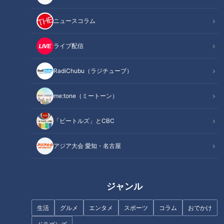
合うかなと思って」
ニュースコラム
個性的なカリフラワーを育てたのがこの人、
岐阜県岐南町(ぎなんちょう)の野菜農家・杉江保彦(すぎえやす
ライブ配信
ひこ)さん５９歳。
野菜のことをまるで我が子のように愛情をこめ、「この子」と
RadiChubu（ラジチューブ）
呼びます。
me:tone（ミートーン）
個性豊かな商品を生み出してきた「野菜作りのスペシャリス
ト」を追いました。
「ビートルズ」とCBC
CBCテレビ 2022年1月26日（水）「チャント！」OA
アジア大会 愛知・名古屋
この記事の画像を見る
ジャンル
この記事を見たあなたへのおすすめ
生活
グルメ
エンタメ
スポーツ
コラム
おでかけ