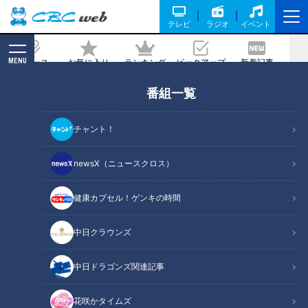
テレビ
ラジオ
イベント
MENU
ニュース
お気に入り
ランキング
ピックアップ
新着記事
CBC MAGAZINE
番組一覧
大ヒット野菜の生みの親 “栗のように甘
いジャガイモ” 野菜ソムリエサミット最
チャント！
高金賞受賞・・誰よりも野菜を愛する農
家 CBCドキュメンタリー
newsX（ニュースクロス）
2022/02/01 19:00
2022年1月26日放送
健康カプセル！ゲンキの時間
中日クラウンズ
中日ドラゴンズ関連記事
花咲かタイムズ