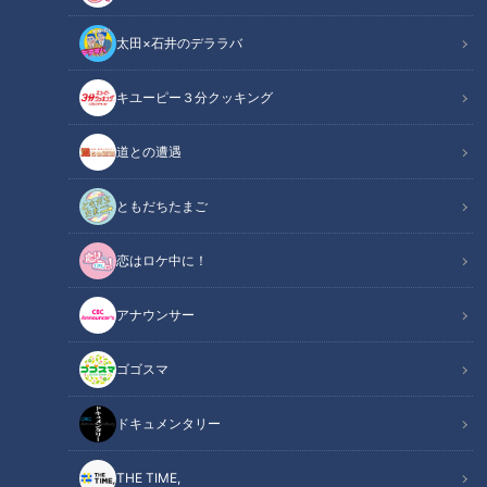
太田×石井のデララバ
キユーピー３分クッキング
ドキュメンタリー
道との遭遇
長編ドキュメンタリー
ともだちたまご
色鮮やかな紫に、緑、白、そしてオレンジ。
恋はロケ中に！
４色揃った珍しいカリフラワー。
実はこれ、２年ほど前から販売され、
アナウンサー
累計２万パック以上を売り上げたヒット商品。
その見た目のかわいらしさに、お客さんも思わず足を止めま
ゴゴスマ
す。
ドキュメンタリー
客）「カリフラワー可愛くて」
客）「テリーヌを作ろうと思っていてカラフルなカリフラワー
THE TIME,