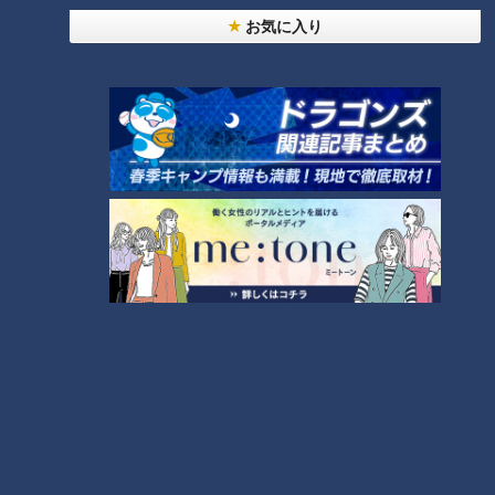
たいと思っている人は？
お気に入り
「すごい痩せましたね！」…世界一楽なスクワッ
ト！？ダイエットのスペシャリストに学ぶ「無理な
3
くやせる方法」
大学のサークルで増える？複数のスポーツを融合さ
せた「ピックルボール」
2
「夏の脳梗塞」熱中症に似ている！？…生死の分か
れ道！経験者から学ぶ“発症時の身体の異変”
5
友廣アナの自転車旅｜愛知・蒲郡市へ！三河湾ぐる
っと125kmの自転車旅！【チャント！特集】
6
4
ＣＢＣ小川実桜アナ、呪術廻戦展で痛感した「自分