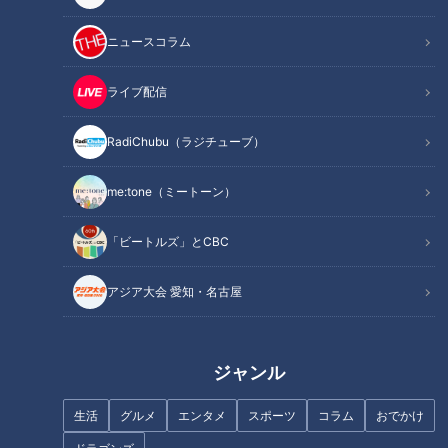
る街角保健室とは！？」を紹介。
ニュースコラム
この記事の画像を見る
ライブ配信
この記事を見たあなたへのおすすめ
RadiChubu（ラジチューブ）
me:tone（ミートーン）
「ビートルズ」とCBC
【はだか祭WEEK】はだか男が
ホイップクリームたっぷりの甘
アジア大会 愛知・名古屋
集結するホテルの“舞台裏”【チ
いスパゲティ！？ 全国からお客
ャント！】
が集まる人気喫茶店の名物に驚
き！500円で食べられるバイキ
ング形式の食べ放題モーニング
ジャンル
も
生活
グルメ
エンタメ
スポーツ
コラム
おでかけ