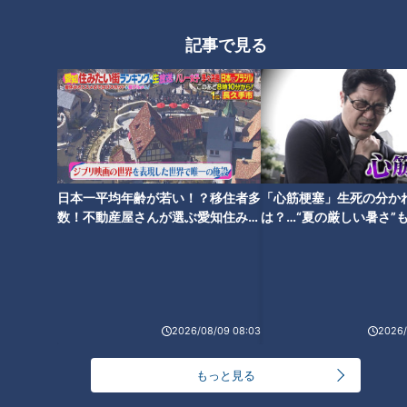
記事で見る
日本一平均年齢が若い！？移住者多
「心筋梗塞」生死の分か
ランキング
数！不動産屋さんが選ぶ愛知住みた
は？…“夏の厳しい暑さ”
RANKING
い街ランキング1位は？
に！発症前のキケンなサ
法
24時間
週間
月間
NEW
「心筋梗塞」生死の分かれ道は？…“夏の厳しい暑
2026/08/09 08:03
2026/
1
さ”もきっかけに！発症前のキケンなサインと対処
法
もっと見る
NEW
モーニング娘。‘26井上春華がハロメンで仲良くし