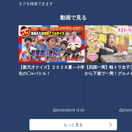
タグを検索できます
チャント！
「チャント！」特集
動画で見る
身近な生活情報から芸能、どこよりも詳しい天気情報などなど、東
海3県にとことん寄り添う新しい報道・情報番組。毎週月～金曜 午
後3:49～5:50放送（金曜は午後4:50～5:50放送）。
ホームページ
番組サイト
【新天才クイズ】２０２６夏～小学
【四国一周】軽トラ女子
生の〇×バトル！
から下道で一周！グルメ
最新話の見逃し配信はこちら
イブ⑳
2026/08/09 12:00
2026/
もっと見る