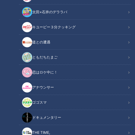
太田×石井のデララバ
キユーピー３分クッキング
チャント！
「チャント！」特集
道との遭遇
ニュースや新聞だけでなく、街中や様々なイベントなどでも目
ともだちたまご
につくことが増えてきた「SDGs」。
恋はロケ中に！
4月にも「SDGs WEEK」として、生活の中の身近なSDGsにつ
いてお伝えしてきました。
アナウンサー
11月のWEEK企画は「家族で考えるSDGs」をテーマに、親子
でわかりやすく学べる、暮らしの中にふれている様々なSDGs
ゴゴスマ
について特集していきます。
ドキュメンタリー
11月2日放送の『チャント！』では、
「街に突如現れる、ピンクのテント。10～20代の女性が訪れ
THE TIME,