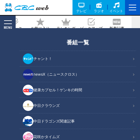
テレビ
ラジオ
イベント
MENU
ニュース
お気に入り
ランキング
ピックアップ
新着記事
CBC MAGAZINE
番組一覧
街に突如現れる、ピンクのテント。10～
20代の女性が訪れる街角保健室と
チャント！
は！？
newsX（ニュースクロス）
2021/11/05 20:30
健康カプセル！ゲンキの時間
中日クラウンズ
中日ドラゴンズ関連記事
花咲かタイムズ