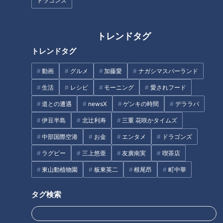
ドラゴンズ
現れたり消えたり…名古屋市内
繁華街の裏路地にある昔懐かし
の“幻の駄菓子屋さん”が子ども
い屋台ラーメンを訪れる様々な
トレンドタグ
の間で話題 店主「人とつながる
人間模様
拠点に」
トレンドタグ
動画
グルメ
加藤愛
ナガシマスパーランド
生活
レシピ
モーニング
愛されフード
道との遭遇
newsX
ゲンキの時間
デララバ
コロナ禍の相席ラウンジ。若者
直径6cm以上の超特大肉団子！
伊豆半島
北辻利寿
三重 花咲かタイムズ
たちが新たな「出会い」を求め
常連客に愛される町中華のルー
て毎晩集まる店は連日大盛況！
ツはフレンチ！？
中部国際空港
お金
エンタメ
ドラゴンズ
相席のテーブルにカメラが密着
ラグビー
三上悠亜
友廣南実
喫茶店
タグ
です！
東山動植物園
板東英二
根尾昂
町中華
動画
タグ検索
番組紹介