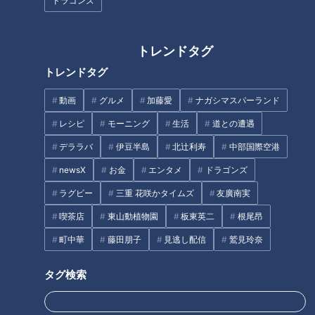
ドラゴンズ
防災イベント 「CBC あそび防
災フェス」7月25日(土)・26日
(日)にオアシス21で開催決定！
トレンドタグ
トレンドタグ
動画
グルメ
加藤愛
ナガシマスパーランド
インパクト大の極厚カツ丼に感
「子どもたちが安心して食べら
レシピ
モーニング
生活
道との遭遇
動！大人スイーツから個性派シ
れるように」無添加にこだわっ
ョップまで、「IGアリーナ」周
た“とろけるプリン”に感動！日
デララバ
伊豆半島
北辻利寿
中部国際空港
辺のお宝スポット3選
間賀島の名物＆感動スポットを
タグ
newsX
お金
エンタメ
ドラゴンズ
紹介
ラグビー
三重 花咲かタイムズ
友廣南実
動画
スポーツ
アジア大会
チャント！
喫茶店
東山動植物園
板東英二
根尾昂
町中華
藤田朋子
見逃し配信
鷲見玲奈
番組紹介
タグ検索
アジア大会 愛知・名古屋
動画