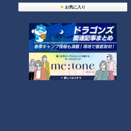
お気に入り
ランキング
RANKING
24時間
週間
月間
NEW
「心筋梗塞」生死の分かれ道は？…“夏の厳しい暑
1
さ”もきっかけに！発症前のキケンなサインと対処
法
「夏の脳梗塞」熱中症に似ている！？…生死の分か
れ道！経験者から学ぶ“発症時の身体の異変”
2
ＣＢＣ小川実桜アナ、呪術廻戦展で痛感した「自分
に一番遠い職業」