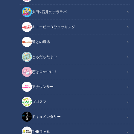
太田×石井のデララバ
キユーピー３分クッキング
アジア大会 愛知・名古屋
道との遭遇
動画
ともだちたまご
今回はSASUKEがベースになって誕生した「オブスタクル」に
恋はロケ中に！
スポットを当てました。
アジア大会では近代五種の一つに採用され、注目が集まってい
アナウンサー
る競技。一体どんなスポーツなのでしょうか。
ゴゴスマ
この記事の画像を見る
ドキュメンタリー
この記事を見たあなたへのおすすめ
THE TIME,