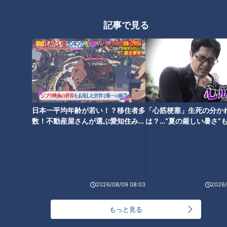
うやく辿り着いたプロ初勝利
して井上新監督“強竜再建”の秘
策とは
記事で見る
開幕から波に乗れない竜の若き
エース高橋宏斗 苦悩、葛藤する
胸中を激白「半分かかっている
日本一平均年齢が若い！？移住者多
「心筋梗塞」生死の分か
ボタンが何十個もある」
数！不動産屋さんが選ぶ愛知住みた
は？…“夏の厳しい暑さ”
い街ランキング1位は？
に！発症前のキケンなサ
法
2026/08/09 08:03
2026/
もっと見る