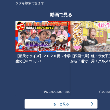
タグを検索できます
待ち焦がれた、32年ぶりの日本開催。舞台は史上初、ここ愛知・
名古屋。
動画で見る
CBCでは『地元選手･注目競技』を徹底取材！！
ホームページ
CBC応援サイト
スケジュール・出場選手特集
【新天才クイズ】２０２６夏～小学
【四国一周】軽トラ女子
生の〇×バトル！
から下道で一周！グルメ
オススメ関連コンテンツ
イブ⑳
2026/08/09 12:00
2026/
“僕は僕なので”ドラゴンズ根尾
惜別と希望 球団史上最も愛され
もっと見る
昂、栄光、挫折を乗り越え、よ
た助っ人ビシエドとの別れ、そ