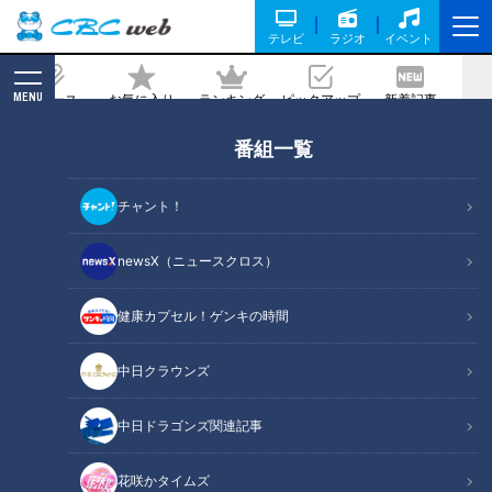
テレビ
ラジオ
イベント
MENU
ニュース
お気に入り
ランキング
ピックアップ
新着記事
CBC MAGAZINE
番組一覧
“SASUKE”がアジア大会の近代五種に採
用！世界で2000万人が熱狂するオブス
チャント！
タクルに中村アナが体を張って挑戦！
【アジア大会 愛知・名古屋】
newsX（ニュースクロス）
2026/06/08 16:50
2026年4月7日放送
健康カプセル！ゲンキの時間
中日クラウンズ
中日ドラゴンズ関連記事
花咲かタイムズ