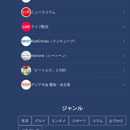
ニュースコラム
ライブ配信
「こんなおいしい食べ物が世の
岐阜城だけじゃない！絶景、名
RadiChubu（ラジチューブ）
中にあったとは」CBC中村アナ
物「冷やしたぬきそば」、伝統
が感動した「菜めし田楽」と
行事まで満喫♡ 岐阜城周辺の感
は？愛知県豊橋市のお宝スポッ
動スポット3選
me:tone（ミートーン）
ト3選
「ビートルズ」とCBC
アジア大会 愛知・名古屋
【CBC あそび防災フェス 】
CBC気象予報士ユニット「気象
ジャンル
予報戦隊5レンジャー」がオア
シス２１に来場！ 〜夏休みの
夏休みの自由研究にもぴった
生活
グルメ
エンタメ
スポーツ
コラム
おでかけ
自由研究にも！親子で楽しく学
り！親子で楽しく学べる体験型
べる体験型防災イベント〜