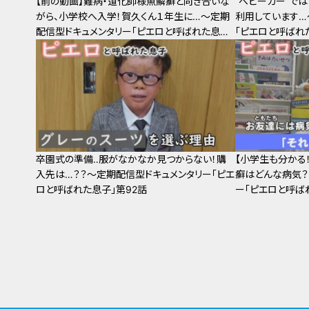
【前の動画】難病・道化師様魚鱗癬と向き合いな
“ベビーカー”で
がら、小学校へ入学！賀久くん１年生に…～定期
利用しています…
配信型ドキュメンタリー「ピエロと呼ばれた息子」
「ピエロと呼ばれ
第95話
卒園式の準備‥服がなかなか見つからない！購
【小学生も分かる
入先は…？？～定期配信型ドキュメンタリー「ピエ
癬はどんな病気？
ロと呼ばれた息子」第92話
ー「ピエロと呼ば