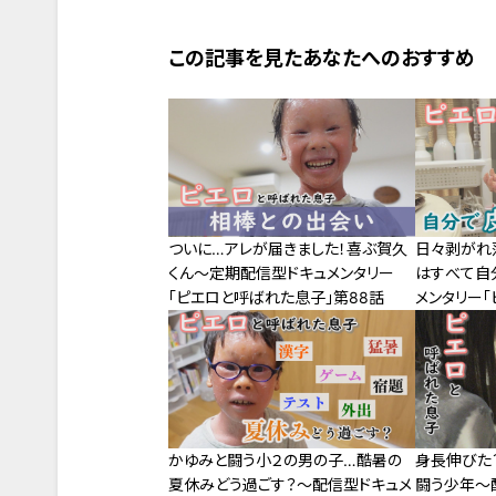
この記事を見たあなたへのおすすめ
ついに…アレが届きました！喜ぶ賀久
日々剥がれ
くん～定期配信型ドキュメンタリー
はすべて自
「ピエロと呼ばれた息子」第88話
メンタリー
第79話
かゆみと闘う小２の男の子…酷暑の
身長伸びた
夏休みどう過ごす？～配信型ドキュメ
闘う少年～