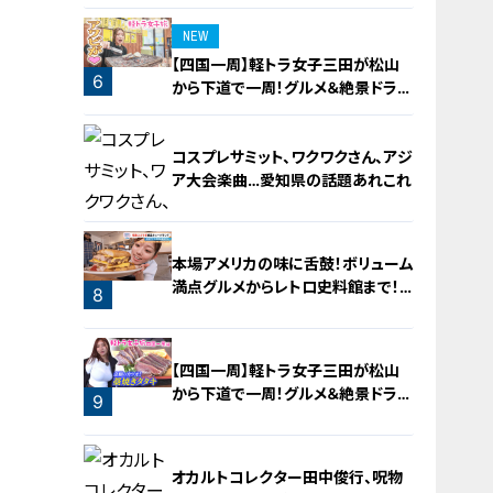
4
NEW
【四国一周】軽トラ女子三田が松山
6
から下道で一周！グルメ＆絶景ドライ
ブ⑳
コスプレサミット、ワクワクさん、アジ
ア大会楽曲…愛知県の話題あれこれ
本場アメリカの味に舌鼓！ボリューム
満点グルメからレトロ史料館まで！
8
愛知・東海市の感動スポット3選
7
【四国一周】軽トラ女子三田が松山
から下道で一周！グルメ＆絶景ドライ
9
ブ⑨
オカルトコレクター田中俊行、呪物