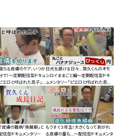
落ちる皮膚のケア、いつか
日光を避ける日々…賀久くんのオモ
分で！～定期配信型ドキュ
シロイままごと編～定期配信型ドキ
「ピエロと呼ばれた息子」
ュメンタリー「ピエロと呼ばれた息子」
第７０話
？皮膚の難病「魚鱗癬」と
もうすぐ３年生！大きくなって剥がれ
配信型ドキュメンタリー
る皮膚の量も…～配信型ドキュメンタ