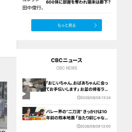
600体に部屋を奪われ寝床は廊下？
もっと見る
10
CBCニュース
CBC NEWS
「おじいちゃん、おばあちゃんに会っ
てお手伝いします」 お盆の帰省ラッ
シュが本格化 東海道新幹線下りがピ
2026/08/08 13:24
ーク 名古屋駅も家族連れらで朝から
混雑
バレー界の“二刀流” きっかけは10
年前の熊本地震 ｢当たり前じゃなか
った｣ オフシーズンゼロの過酷スケ
2026/08/08 13:00
ジュール 異例の道を進むワケ【アジ