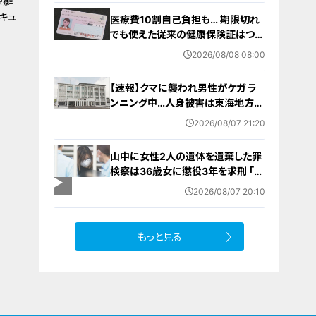
鱗癬
ア大会 愛知･名古屋2026】
キュ
医療費10割自己負担も… 期限切れ
でも使えた従来の健康保険証はつい
に終了 8月以降起こりうるマイナ保
2026/08/08 08:00
険証の“落とし穴” 注意すべき2つの
有効期限
【速報】クマに襲われ男性がケガ ラ
ンニング中…人身被害は東海地方で
今シーズン初めて 岐阜県高山市
2026/08/07 21:20
山中に女性2人の遺体を遺棄した罪
検察は36歳女に懲役3年を求刑 ｢遺
棄時に近くに居続けたこと自体が重
2026/08/07 20:10
要な寄与｣ 女は｢黙秘します｣弁護側
は無罪主張
もっと見る