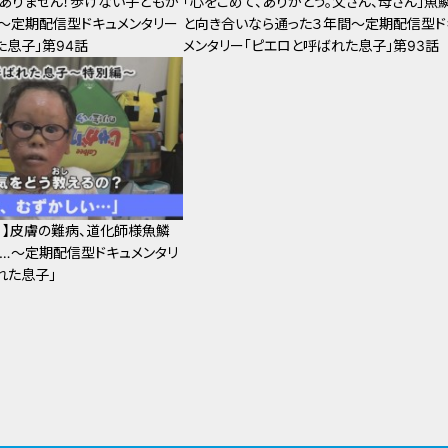
はありません！歩けない子どもが
「心をこめて、ありがとう。父さん、母さん」魚
～定期配信型ドキュメンタリー
と向き合いなら通った３年間～定期配信型ド
た息子」第94話
メンタリー「ピエロと呼ばれた息子」第93話
！】皮膚の難病、道化師様魚鱗
…～定期配信型ドキュメンタリ
れた息子」