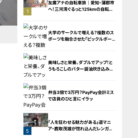
友廣アナの自転車旅｜愛知・蒲郡市
へ！三河湾ぐるっと125kmの自転車
1
旅！【チャント！特集】
大学のサークルで増える？複数のス
ポーツを融合させた「ピックルボー
ル」
美味しさと栄養、ダブルでアップ！と
うもろこしのバター醤油炊き込みご
飯
2
弁当3個で3万円？PayPay会計ミス
で店員のひと言にイラッ
3
「人を狂わせる魅力がある」道マニ
ア・鹿取茂雄が惚れ込んだレンガの
5
橋梁とは？未公開の道3選