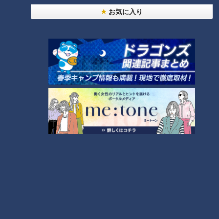
子」第１４０話
お気に入り
【全力！なにわ実験部～ナゴヤのギモン、ガチ検証
～】キャロットフレンチロースト
2
もっと見る
CBCニュース
CBC NEWS
小学校講師の男(38)を児童ポルノ所持の疑いで逮
捕 三重県
2026/08/06 23:18
災害時の“最後の手段” 車中泊避難で気をつけること
愛知･豊田市は4年前からマニュアル作成 最悪の場
合死に至る｢エコノミークラス症候群｣にならないた
2026/08/06 19:14
めに