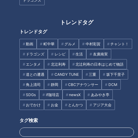
ドラゴンズ
地元の揖斐川町に突入！アルバ
【夏の北海道 830キロ①】グ
イトをしていた思い出の店へ
ラビアアイドルが一般道だけで
トレンドタグ
グラビアアイドル・三田悠貴の
走ってみた♡ いきなり天に続く
トレンドタグ
岐阜1周の旅
道！？【道との遭遇】
タグ
動画
町中華
グルメ
中村彩賀
チャント！
ドラゴンズ
レシピ
生活
友廣南実
動画
エンタメ
三田悠貴
道との遭遇
エンタメ
北辻利寿
北辻利寿の日本はじめて物語
道との遭遇
CANDY TUNE
三重
坂下千里子
オススメ関連コンテンツ
角上清司
静岡
CBCアナウンサー
DCM
SDGs
if珈琲店
newsX
あみやき亭
おでかけ
お金
とんかつ
アジア大会
タグ検索
【日本縦断】軽トラ女子が本州
【日本縦断】軽トラ女子が本州