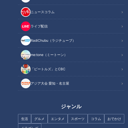
ニュースコラム
ライブ配信
【日本縦断】軽トラ女子が本州
【四国一周】軽トラ女子三田が
を縦断して絶景・絶品を巡る旅
松山から下道で一周！グルメ＆
RadiChubu（ラジチューブ）
㊴
絶景ドライブ⑨
me:tone（ミートーン）
「ビートルズ」とCBC
アジア大会 愛知・名古屋
【日本縦断】軽トラ女子が本州
【四国一周】軽トラ女子三田が
を縦断して絶景・絶品を巡る㊹
松山から下道で一周！グルメ＆
絶景ドライブ⑱
ジャンル
生活
グルメ
エンタメ
スポーツ
コラム
おでかけ