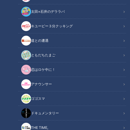
太田×石井のデララバ
キユーピー３分クッキング
【日本縦断】軽トラ女子が本州を縦断して絶景・絶品を巡る旅㉟
道との遭遇
この記事の画像
（全1枚）
ともだちたまご
恋はロケ中に！
アナウンサー
記事に戻る
ゴゴスマ
この記事を見たあなたへのおすすめ
ドキュメンタリー
THE TIME,