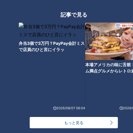
記事で見る
弁当3個で3万円？PayPay会計ミス
で店員のひと言にイラッ
本場アメリカの味に舌鼓
ム満点グルメからレトロ
で！愛知・東海市の感動
選
ランキング
RANKING
24時間
週間
月間
2026/08/07 06:04
2026/
20代男性「この世から消えろ」と書き込んだ人物
もっと見る
は～配信型ドキュメンタリー「ピエロと呼ばれた息
1