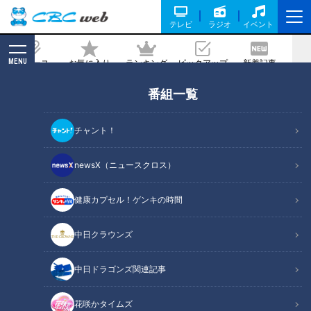
テレビ
ラジオ
イベント
MENU
ニュース
お気に入り
ランキング
ピックアップ
新着記事
CBC MAGAZINE
番組一覧
【日本縦断】軽トラ女子が本州を縦断し
て絶景・絶品を巡る旅㉟
チャント！
記事に戻る
newsX（ニュースクロス）
健康カプセル！ゲンキの時間
中日クラウンズ
中日ドラゴンズ関連記事
花咲かタイムズ