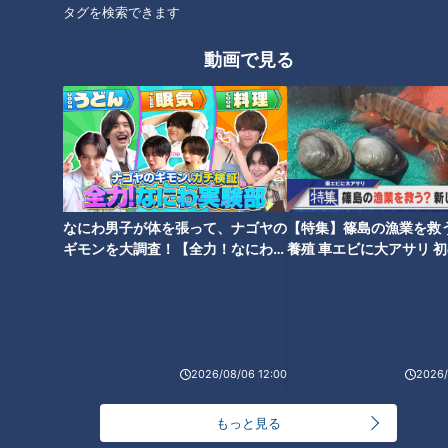
を縦断して絶景・絶品を巡る旅
を縦断して絶景・絶品を巡る旅
タグを検索できます
㉞
㉝
動画で見る
【日本縦断】軽トラ女子が本州
【日本縦断】軽トラ女子が本州
を縦断して絶景・絶品を巡る旅
を縦断して絶景・絶品を巡る旅
㉜
㉛
なにわ男子が体を張って、ナゴヤの
【特集】篠島の漁業を救
ギモンを大調査！【全力！なにわ実
養殖 車エビに大アサリ 
験部～ナゴヤのギモン、ガチ検証
【newsX】
～】
【日本縦断】軽トラ女子が本州
2026/08/06 12:00
2026/
を縦断して絶景・絶品を巡る旅
㉚
もっと見る