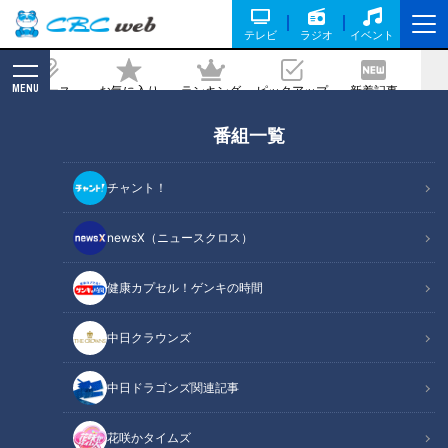
テレビ
ラジオ
イベント
MENU
ニュース
お気に入り
ランキング
ピックアップ
新着記事
CBC MAGAZINE
番組一覧
ふわとろの広島焼きを“電動ナイフ”でカ
ット！？無料でできるカツオの藁焼き体
チャント！
験も！東海地方の最新“インパクトグル
メ”とは
newsX（ニュースクロス）
健康カプセル！ゲンキの時間
記事に戻る
中日クラウンズ
中日ドラゴンズ関連記事
花咲かタイムズ