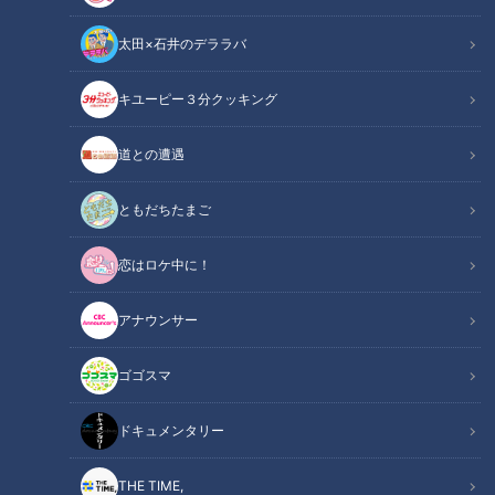
太田×石井のデララバ
キユーピー３分クッキング
道との遭遇
CBCテレビ『花咲かタイムズ』
ともだちたまご
この記事の画像
（全9枚）
恋はロケ中に！
アナウンサー
ゴゴスマ
ドキュメンタリー
THE TIME,