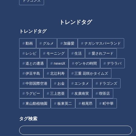
ドラゴンズ
トレンドタグ
トレンドタグ
名古屋で甘いいちごのパスタが
注文できる「喫茶マウンテ
動画
グルメ
加藤愛
ナガシマスパーランド
きしめんにエビフライ！？アス
ン」。デカ盛りメニューもぜひ
ナル金山で名古屋めしを存分に
「登頂」して！
レシピ
モーニング
生活
愛されフード
楽しめる居酒屋「てしごと家」
道との遭遇
newsX
ゲンキの時間
デララバ
伊豆半島
北辻利寿
三重 花咲かタイムズ
中部国際空港
お金
エンタメ
ドラゴンズ
ラグビー
三上悠亜
友廣南実
喫茶店
東山動植物園
板東英二
根尾昂
町中華
新米シーズン到来!達人激推し!
解凍してもフカフカのスポンジ
ごはんが進むお取り寄せができ
ケーキが24時間買える自動販売
る東海地方の激ウマ“ごはんのお
機の秘密
タグ検索
供”
タグ