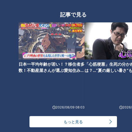
黒毛和牛カルビが390円！？名
2時間待ちでも食べたい！ミシ
記事で見る
店の味が一堂に集結する韓国グ
ュラン7年連続受賞の本格派創
ルメも コスパ最強の新店肉グル
作ラーメンとは？コスパ最強の
メ
マグロ丼やいちごスイーツも
日本一平均年齢が若い！？移住者多
「心筋梗塞」生死の分か
東京の大人気店「蒙古タンメン
数！不動産屋さんが選ぶ愛知住みた
は？…“夏の厳しい暑さ”
中本」が東海地方に初上陸！激
い街ランキング1位は？
に！発症前のキケンなサ
カワキャラのマフィン専門店
法
も…並んででも食べたい新店の
絶品グルメとは
2026/08/09 08:03
2026/
もっと見る