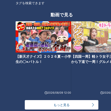
タグを検索できます
グルメ
おでかけ
三重
愛知
花咲かタイムズ
動画で見る
オススメ関連コンテンツ
【新天才クイズ】２０２６夏～小学
【四国一周】軽トラ女子
生の〇×バトル！
から下道で一周！グルメ
イブ⑳
東京の大人気店「蒙古タンメン
“訳あり中華そば”が400円！？
中本」が東海地方に初上陸！激
進化が止まらない「岐阜タンメ
カワキャラのマフィン専門店
ン」の新店とは？新作を開発し
も…並んででも食べたい新店の
続ける実験店も
絶品グルメとは
2026/08/09 12:00
2026/
もっと見る