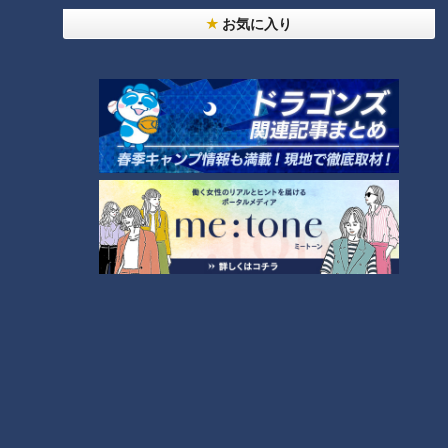
お気に入り
ランキング
RANKING
24時間
週間
月間
NEW
「心筋梗塞」生死の分かれ道は？…“夏の厳しい暑
1
さ”もきっかけに！発症前のキケンなサインと対処
法
「すごい痩せましたね！」…世界一楽なスクワッ
ト！？ダイエットのスペシャリストに学ぶ「無理な
2
くやせる方法」
「夏の脳梗塞」熱中症に似ている！？…生死の分か