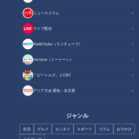
ニュースコラム
ライブ配信
RadiChubu（ラジチューブ）
記事に戻る
me:tone（ミートーン）
この記事を見たあなたへのおすすめ
「ビートルズ」とCBC
アジア大会 愛知・名古屋
コーヒー代＋100円で絶品「お
10種類以上の動物とふれあえ牛
ジャンル
好み焼きサンド」が食べられ
の乳しぼり体験もできる『愛知
る！？モーニングの街、愛知・
牧場』
生活
グルメ
エンタメ
スポーツ
コラム
おでかけ
一宮市のお値打ちグルメをご紹
介！