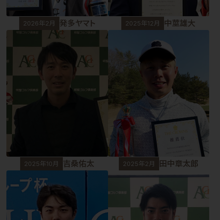
発多ヤマト
中莖雄大
2026年2月
2025年12月
吉桑佑太
田中章太郎
2025年10月
2025年2月