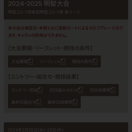
2024-2025 明智大会
明智ゴルフ倶楽部明智ゴルフ場 東コース
本大会は練習日・本戦ともに電動カートによるセルフプレーとなり
ます。キャディの使用はできません。
【大会要綱・リーフレット・競技の条件】
大会概要
リーフレット
競技の条件
【エントリー・組合せ・競技結果】
エントリー用紙
初日組み合わせ
初日成績表
最終日組合せ
最終日成績表
2024年2月28日(水)・29日(木)