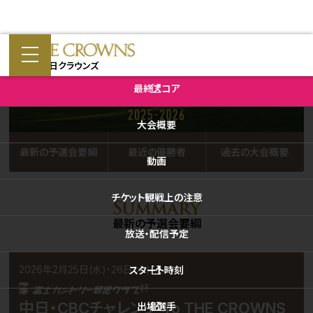
予選会
第66回中日クラウンズ
大会公式X
最終
スコア
大会概要
最新の予選会要綱
最近の優勝者
過去の大会概要
動画
チケット
観戦上の注意
最新の予選会要綱
放送・
配信予定
2026年2月25日(水)・26日(木)
スタート
時刻
杯
中日・CBCチャレンジ To THE CROWNS
出場選手