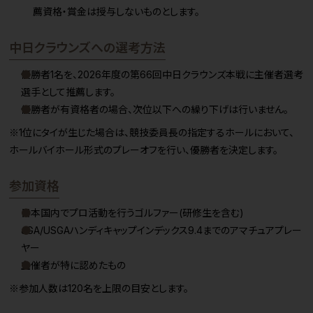
薦資格・賞金は授与しないものとします。
中日クラウンズへの選考方法
優勝者1名を、2026年度の第66回中日クラウンズ本戦に主催者選考
選手として推薦します。
優勝者が有資格者の場合、次位以下への繰り下げは行いません。
※1位にタイが生じた場合は、競技委員長の指定するホールにおいて、
ホールバイホール形式のプレーオフを行い、優勝者を決定します。
参加資格
日本国内でプロ活動を行うゴルファー(研修生を含む)
JGA/USGAハンディキャップインデックス9.4までのアマチュアプレー
ヤー
主催者が特に認めたもの
※参加人数は120名を上限の目安とします。