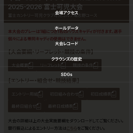
2025-2026 富士可児大会
会場
アクセス
富士カントリー可児クラブ可児ゴルフ場志野コース
ホール
データ
本大会のプレーは1組につき1名のハウスキャディが付きます。選手
個々による帯同キャディの使用はできません。
大会
レコード
【大会要綱・リーフレット・競技の条件】
クラウンズ
の歴史
大会概要
リーフレット
競技の条件
SDGs
【エントリー・組合せ・競技結果】
エントリー用紙
初日組み合わせ
初日成績表
最終日組合せ
最終日成績表
大会の詳細は上の大会実施要綱をダウンロードしてご覧ください。
銀行振込によるエントリー方法は
こちら
をご覧ください。