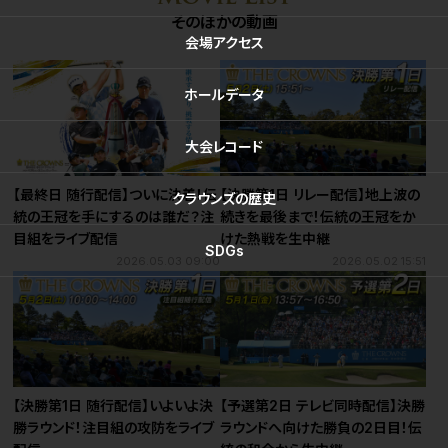
そのほかの動画
会場
アクセス
ホール
データ
大会
レコード
【最終日 随行配信】ついに決着！伝
【決勝第1日 リレー配信】地上波の
クラウンズ
の歴史
統の王冠を手にするのは誰だ？注
続きを最後まで！伝統の王冠をか
目組をライブ配信
けた熱戦を生中継
SDGs
2026.05.03 09:00
2026.05.02 15:51
【決勝第1日 随行配信】いよいよ決
【予選第2日 テレビ同時配信】決勝
勝ラウンド！注目組の攻防をライブ
ラウンドへ向けた勝負の2日目！伝