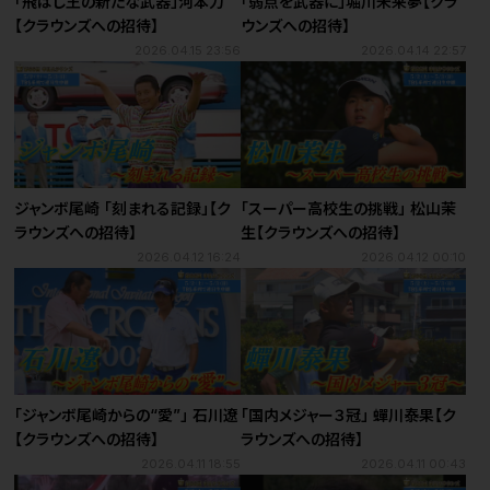
「飛ばし王の新たな武器」河本力
「弱点を武器に」堀川未来夢【クラ
【クラウンズへの招待】
ウンズへの招待】
2026.04.15 23:56
2026.04.14 22:57
ジャンボ尾崎 「刻まれる記録」【ク
「スーパー高校生の挑戦」 松山茉
ラウンズへの招待】
生【クラウンズへの招待】
2026.04.12 16:24
2026.04.12 00:10
「ジャンボ尾崎からの“愛”」 石川遼
「国内メジャー３冠」 蟬川泰果【ク
【クラウンズへの招待】
ラウンズへの招待】
2026.04.11 18:55
2026.04.11 00:43