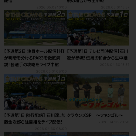
配信
統の和合から生中継
2026.05.02 10:00
2026.05.01 13:57
【予選第2日 注目ホール配信】1打
【予選第1日 テレビ同時配信】石川
が明暗を分けるPAR3を徹底解
遼が参戦！伝統の和合から生中継
説！各選手の攻略をライブ中継
2026.04.30 13:57
2026.05.01 08:00
【予選第1日 随行配信】 石川遼、加
クラウンズSP ～ファンゴル～
藤金次郎ら注目組をライブ配信！
2026.04.28 23:56
2026.04.30 08:00