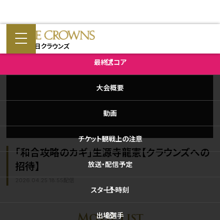
予選会
動画
第66回中日クラウンズ
大会公式X
最終
スコア
大会概要
動画
チケット
観戦上の注意
「和合攻略のカギ」生源寺龍憲【クラウンズへの
放送・
配信予定
招待】
2026.04.25 18:55配信
スタート
時刻
出場選手