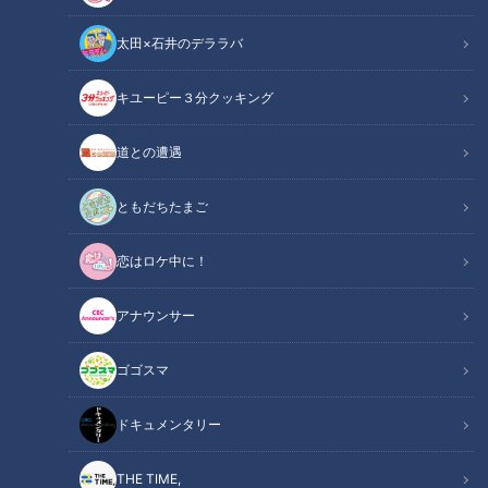
太田×石井のデララバ
キユーピー３分クッキング
根尾昂よ、竜の本拠地ナゴヤドームでのプロ初安打で最下位チームに喝
だ！
道との遭遇
この記事の画像
（全1枚）
ともだちたまご
恋はロケ中に！
アナウンサー
ゴゴスマ
記事に戻る
ドキュメンタリー
この記事を見たあなたへのおすすめ
THE TIME,