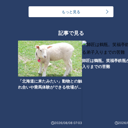
３分クッキング】
3
もっと見る
汗をかかないと熱中症のリスクあり！汗をかきにく
い人はどうしたらいいの？
4
記事で見る
急逝木下雄がハマの夜空に降らせた涙雨 侍・井端
コーチが今だから明かす“ドラ大野雄起用法”秘話
5
師匠は鶴瓶。笑福亭鉄瓶
入りまでの苦難
日本シリーズのＭＶＰ中村紀洋～ドラゴンズ立浪新
政権コーチ列伝（3）
「北海道に来たみたい」動物との触
6
れ合いや乗馬体験ができる牧場がオ
ススメ！不動産屋さんが住みたい街
とは
ルーキー捕手・石伊雄太に球界が注目！優勝と共に
輝いた竜のキャッチャー列伝
7
2026/08/08 07:03
2026/
【道マニア】新潟・古代から日本海側を支えてきた