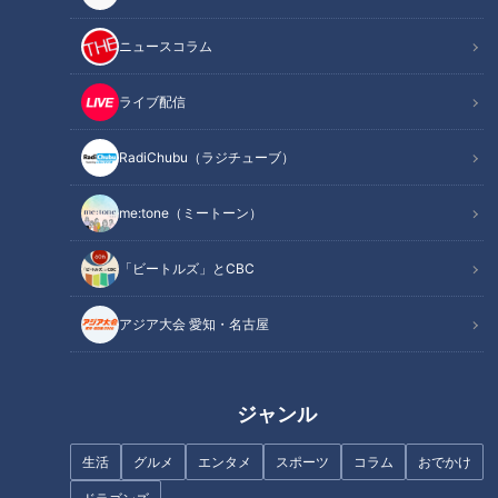
ニュースコラム
ライブ配信
あきらめたらそこでシーズン終
井端の口から飛び出した！ ドラ
RadiChubu（ラジチューブ）
了！中日ドラゴンズ、浅尾、荒
ゴンズ優勝へのカギとなる首位
木、投打のベテランが見せた強
打者と絶対的エース候補の二人
い心に活路を見出せ！
me:tone（ミートーン）
「ビートルズ」とCBC
アジア大会 愛知・名古屋
完全復活したドラゴンズ大野雄
ドラゴンズ平成最後の開幕戦！
大、ノーヒットノーランの裏側
初もの尽しの開幕スタメンに見
にあったキャッチャー2人の思
えた選手たちの熱いドラマ
ジャンル
惑
生活
グルメ
エンタメ
スポーツ
コラム
おでかけ