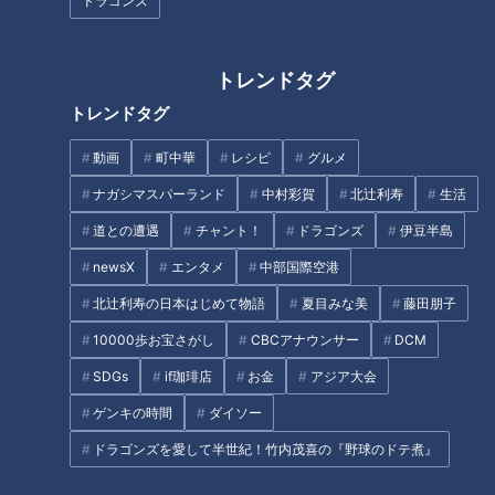
ドラゴンズ
名古屋グランパス、敵地で久々
のリーグ戦勝利！
根尾昂のプロ初先発は圧巻の投
トレンドタグ
球！来季への希望と背番号
トレンドタグ
「７」の行方
動画
町中華
レシピ
グルメ
タグ
ナガシマスパーランド
中村彩賀
北辻利寿
生活
中日ドラゴンズ
根尾昂
道との遭遇
チャント！
ドラゴンズ
伊豆半島
newsX
エンタメ
中部国際空港
北辻利寿の日本はじめて物語
夏目みな美
藤田朋子
10000歩お宝さがし
CBCアナウンサー
DCM
SDGs
if珈琲店
お金
アジア大会
ゲンキの時間
ダイソー
ドラゴンズを愛して半世紀！竹内茂喜の『野球のドテ煮』