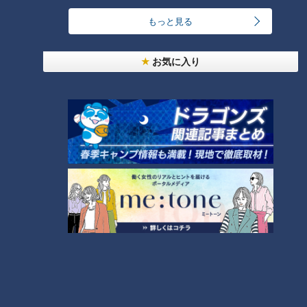
「北国街道」【道との遭遇】
8
もっと見る
大学のサークルで増える？複数のスポーツを融合さ
お気に入り
せた「ピックルボール」
もっと見る
CBCニュース
CBC NEWS
【速報】クマに襲われ男性がケガ ランニング中…人
身被害は東海地方で今シーズン初めて 岐阜県高山
9
市
2026/08/07 21:20
山中に女性2人の遺体を遺棄した罪 検察は36歳女に
懲役3年を求刑 ｢遺棄時に近くに居続けたこと自体