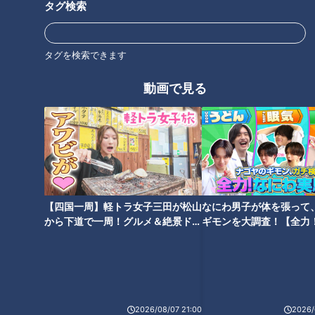
タグ検索
タグを検索できます
動画で見る
ランキング
RANKING
24時間
週間
月間
ゴスペラーズ酒井雄二が語る、音頭とあんこの魅力
【四国一周】軽トラ女子三田が松山
なにわ男子が体を張って
から下道で一周！グルメ＆絶景ドラ
ギモンを大調査！【全力
イブ⑳
験部～ナゴヤのギモン、
中村彩賀の10000歩お宝さがし｜グルメ＆名所！
～】
雨の三重・四日市市でお宝探し【チャント！特集】
2
1
「豆腐と天かすの卵とじ丼」の作り方【キユーピー
2026/08/07 21:00
2026/