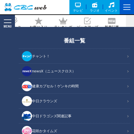
テレビ
ラジオ
イベント
MENU
ニュース
お気に入り
ランキング
ピックアップ
新着記事
CBC MAGAZINE
番組一覧
根尾昂よ、竜の本拠地ナゴヤドームでの
プロ初安打で最下位チームに喝だ！
チャント！
記事に戻る
newsX（ニュースクロス）
健康カプセル！ゲンキの時間
中日クラウンズ
中日ドラゴンズ関連記事
花咲かタイムズ