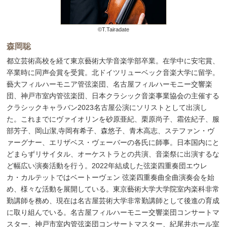
©T.Tairadate
森岡聡
都立芸術高校を経て東京藝術大学音楽学部卒業。在学中に安宅賞、
卒業時に同声会賞を受賞。北ドイツリューベック音楽大学に留学。
藝大フィルハーモニア管弦楽団、名古屋フィルハーモニー交響楽
団、神戸市室内管弦楽団、日本クラシック音楽事業協会の主催する
クラシックキャラバン2023名古屋公演にソリストとして出演し
た。これまでにヴァイオリンを砂原亜紀、栗原尚子、霜佐紀子、服
部芳子、岡山潔,寺岡有希子、森悠子、青木高志、ステファン・ヴ
ァーグナー、エリザベス・ヴェーバーの各氏に師事。日本国内にと
どまらずリサイタル、オーケストラとの共演、音楽祭に出演するな
ど幅広い演奏活動を行う。2022年結成した弦楽四重奏団エウレ
カ・カルテットではベートーヴェン 弦楽四重奏曲全曲演奏会を始
め、様々な活動を展開している。東京藝術大学大学院室内楽科非常
勤講師を務め、現在は名古屋芸術大学非常勤講師として後進の育成
に取り組んでいる。名古屋フィルハーモニー交響楽団コンサートマ
スター、神戸市室内管弦楽団コンサートマスター、紀尾井ホール室