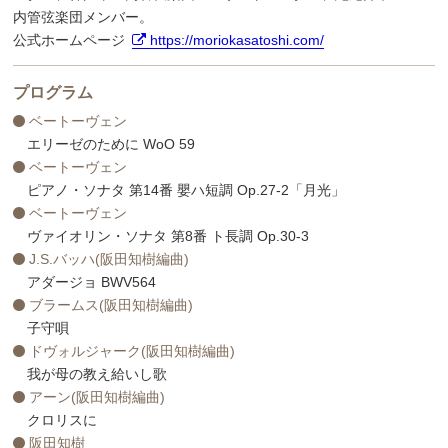
内管弦楽団メンバー。
公式ホームページ
https://moriokasatoshi.com/
プログラム
ベートーヴェン
エリーゼのために WoO 59
ベートーヴェン
ピアノ・ソナタ 第14番 嬰ハ短調 Op.27-2「月光」
ベートーヴェン
ヴァイオリン・ソナタ 第8番 ト長調 Op.30-3
J.S.バッハ(阪田知樹編曲)
アダージョ BWV564
ブラームス(阪田知樹編曲)
子守唄
ドヴォルジャーク(阪田知樹編曲)
我が母の教え給いし歌
アーン(阪田知樹編曲)
クロリスに
阪田知樹