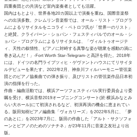
四重奏団との共演など室内楽奏者としても活躍。
国内はもとより、世界各地20カ国以上で演奏を重ね、国際音楽祭
への出演多数。クレムリン音楽祭では、オール・リスト・プログラ
ムによるリサイタルをニコライ・ペトロフ氏が「世界一のリスト」
と絶賛。クライバーン・ショパン・フェスティバルでのオール・シ
ョパン・プログラムによるリサイタルは、「ヴィルトゥオージテ
ィ、天性の叙情性、ピアノに対峙する真摯な姿が聴衆を感動の渦に
巻き込んだ！」-Fort Worth Star-Telegram-と高評を得た。2018年
には、ドイツの名門ライプツィヒ・ゲヴァントハウスにてリサイタ
ルデビューを果たす。2022年2月、神奈川フィルハーモニー管弦楽
団とのピアノ協奏曲での弾き振り、及びリストの管弦楽作品日本初
演の指揮を行った。
作曲・編曲活動では、横浜アーツフェスティバル実行委員会より委
嘱を受け、横浜音祭2019オープニングコンサート(於:横浜みなとみ
らい大ホール)にて初演されるなど、初演再演の機会に恵まれてい
る。阪田知樹ピアノ編曲集「ヴォカリーズ」を2022年5月に、「夢
のあとに」を2023年7月に、阪田の作曲した「アルト・サクソフォ
ーンとピアノのためのソナチネ」が23年11月に音楽之友社より出
版。