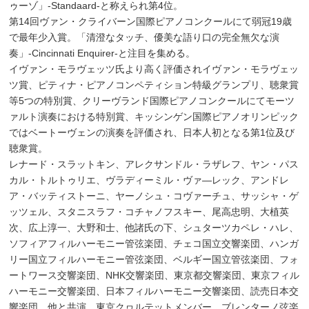
ゥーゾ」-Standaard-と称えられ第4位。
第14回ヴァン・クライバーン国際ピアノコンクールにて弱冠19歳
で最年少入賞。「清澄なタッチ、優美な語り口の完全無欠な演
奏」-Cincinnati Enquirer-と注目を集める。
イヴァン・モラヴェッツ氏より高く評価されイヴァン・モラヴェッ
ツ賞、ピティナ・ピアノコンペティション特級グランプリ、聴衆賞
等5つの特別賞、クリーヴランド国際ピアノコンクールにてモーツ
ァルト演奏における特別賞、キッシンゲン国際ピアノオリンピック
ではベートーヴェンの演奏を評価され、日本人初となる第1位及び
聴衆賞。
レナード・スラットキン、アレクサンドル・ラザレフ、ヤン・パス
カル・トルトゥリエ、ヴラディーミル・ヴァ―レック、アンドレ
ア・バッティストーニ、ヤーノシュ・コヴァーチュ、サッシャ・ゲ
ッツェル、スタニスラフ・コチャノフスキー、尾高忠明、大植英
次、広上淳一、大野和士、他諸氏の下、シュターツカペレ・ハレ、
ソフィアフィルハーモニー管弦楽団、チェコ国立交響楽団、ハンガ
リー国立フィルハーモニー管弦楽団、ベルギー国立管弦楽団、フォ
ートワース交響楽団、NHK交響楽団、東京都交響楽団、東京フィル
ハーモニー交響楽団、日本フィルハーモニー交響楽団、読売日本交
響楽団、他と共演。東京クヮルテットメンバー、ブレンターノ弦楽