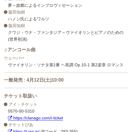
夢～故郷によるインプロヴィゼーション
阪田知樹
ハノン氏によるワルツ
阪田知樹
クワジ・ウナ・ファンタジア～ヴァイオリンとピアノのための
(世界初演)
♫アンコール曲
ウェーバー
ヴァイオリン・ソナタ第1番 ヘ長調 Op.10-1 第2楽章 ロマンス
一般発売 : 4月12日(土)10:00
チケット取扱い
アイ・チケット
0570-00-5310
https://clanago.com/i-ticket
チケットぴあ
https://t.pia.jp/
(Pコード : 293-355)