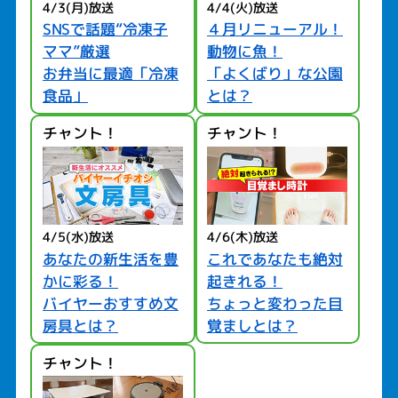
4/3(月)放送
4/4(火)放送
SNSで話題“冷凍子
４月リニューアル！
ママ”厳選
動物に魚！
お弁当に最適「冷凍
「よくばり」な公園
食品」
とは？
チャント！
チャント！
4/5(水)放送
4/6(木)放送
あなたの新生活を豊
これであなたも絶対
かに彩る！
起きれる！
バイヤーおすすめ文
ちょっと変わった目
房具とは？
覚ましとは？
チャント！