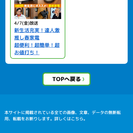
4/7(金)放送
新生活充実！達人激
推し春家電
超便利！超簡単！超
お値打ち！
本サイトに掲載されている全ての画像、文章、データの無断転
用、転載をお断りします。詳しくはこちら。