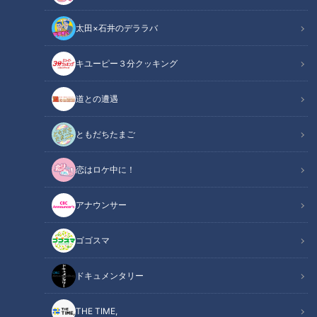
太田×石井のデララバ
キユーピー３分クッキング
映画「名も無い日」が東海3県で先行公開 日比監督が名古屋で舞台挨
拶
道との遭遇
この記事の画像
（全1枚）
ともだちたまご
恋はロケ中に！
アナウンサー
ゴゴスマ
記事に戻る
ドキュメンタリー
この記事を見たあなたへのおすすめ
THE TIME,