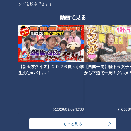
タグを検索できます
動画で見る
ランキング
RANKING
24時間
週間
月間
NEW
「心筋梗塞」生死の分かれ道は？…“夏の厳しい暑
1
【新天才クイズ】２０２６夏～小学
【四国一周】軽トラ女子
さ”もきっかけに！発症前のキケンなサインと対処
生の〇×バトル！
から下道で一周！グルメ
法
イブ⑳
「すごい痩せましたね！」…世界一楽なスクワッ
ト！？ダイエットのスペシャリストに学ぶ「無理な
2
くやせる方法」
2026/08/09 12:00
2026/
「夏の脳梗塞」熱中症に似ている！？…生死の分か
れ道！経験者から学ぶ“発症時の身体の異変”
3
もっと見る