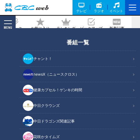
テレビ
ラジオ
イベント
MENU
ニュース
お気に入り
ランキング
ピックアップ
新着記事
CBC MAGAZINE
番組一覧
映画「名も無い日」が東海3県で先行公
開 日比監督が名古屋で舞台挨拶
チャント！
記事に戻る
newsX（ニュースクロス）
健康カプセル！ゲンキの時間
中日クラウンズ
中日ドラゴンズ関連記事
花咲かタイムズ