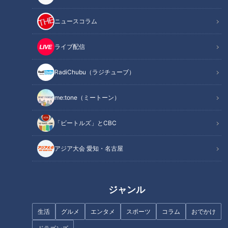
ニュースコラム
安藤渚七、10年憧れた『君の名
国産スポーツカー専門のレンタ
ライブ配信
は。』の聖地で言葉を失う
カー店が名古屋にあった！
RadiChubu（ラジチューブ）
me:tone（ミートーン）
まるでウォータースライダー！
「ビートルズ」とCBC
近鉄特急「ひのとり」展望席最
「奥琵琶湖パークウェイ」がで
前列を初体験
きるまで孤立…“独自の法律”を
アジア大会 愛知・名古屋
作った集落「菅浦」を深掘り
ジャンル
生活
グルメ
エンタメ
スポーツ
コラム
おでかけ