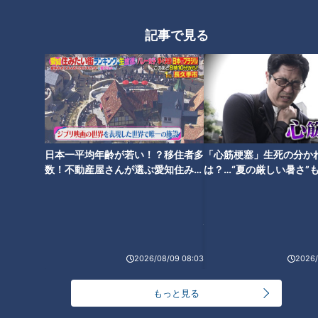
ＣＢＣ小川実桜アナ、呪術廻戦展で痛感した「自分
に一番遠い職業」
記事で見る
大学のサークルで増える？複数のスポーツを融合さ
せた「ピックルボール」
助かった命を守るには？熊本地震、初の災害関連死
日本一平均年齢が若い！？移住者多
「心筋梗塞」生死の分か
か
4
数！不動産屋さんが選ぶ愛知住みた
は？…“夏の厳しい暑さ”
い街ランキング1位は？
に！発症前のキケンなサ
法
友廣アナの自転車旅｜愛知・蒲郡市へ！三河湾ぐる
っと125kmの自転車旅！【チャント！特集】
7
2026/08/09 08:03
2026/
5
6
「人を狂わせる魅力がある」道マニア・鹿取茂雄が
惚れ込んだレンガの橋梁とは？未公開の道3選
もっと見る
8