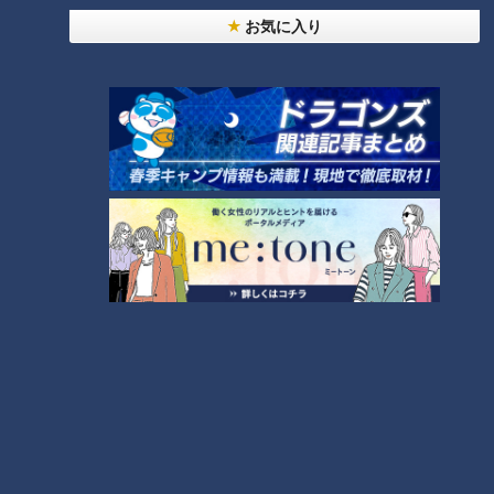
お気に入り
脱水で血液ドロドロ!?『夏の脳梗塞』…命を守る運
命の分かれ道は？「脳梗塞」から身を守る方法
9
「高血圧」たったこれだけ!?簡単に血圧を下げる方
法…3人の専門家に学ぶ！今日からできる高血圧対
10
策
もっと見る
CBCニュース
CBC NEWS
墓参りで寺の駐車場からフェンスを乗り越えて約４
メートル落下 車に乗っていた家族３人けが 岐
阜・山形市
2026/08/09 16:17