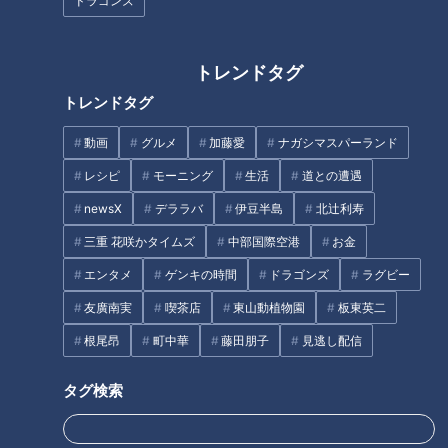
ドラゴンズ
友廣アナの自転車旅｜知多半島
【特集】ごみか資源か 住宅地に
から渥美半島の先端へ！新シリ
巨大な山 業者は「油にリサイ
ーズ始動 125kmの自転車旅！
クルできる」【newsX】
トレンドタグ
【チャント！特集】
タグ
トレンドタグ
動画
グルメ
加藤愛
ナガシマスパーランド
エンタメ
動画
映画
レシピ
モーニング
生活
道との遭遇
newsX
デララバ
伊豆半島
北辻利寿
三重 花咲かタイムズ
中部国際空港
お金
エンタメ
ゲンキの時間
ドラゴンズ
ラグビー
友廣南実
喫茶店
東山動植物園
板東英二
根尾昂
町中華
藤田朋子
見逃し配信
タグ検索