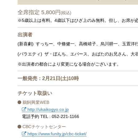
全席指定 5,800円
(税込)
※5歳以上は有料。4歳以下はひざ上のみ無料。但し、お席が
出演者
(新喜劇) すっちー、中條健一、高橋靖子、烏川耕一、玉置洋
(バラエティ) ザ・ぼんち、エバース、おばたのお兄さん、大谷健太
※出演者の都合により変更になる場合がございます。
一般発売：2月21日(土)10時
チケット取扱い
鵜飼興業WEB
http://ukaikogyo.co.jp
電話予約 TEL : 052-221-1166
CBCチケットセンター
https://www.funity.jp/cbc-ticket/