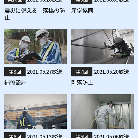
震災に備える 落橋の防
産学協同
止
2021.05.27放送
2021.05.20放送
第8回
第7回
補修設計
剥落防止
2021.05.13放送
2021.05.06放送
第6回
第5回