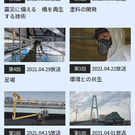
震災に備える 橋を再生
塗料の開発
する技術
2021.04.22放送
第3回
2021.04.29放送
第4回
環境との共生
足場
2021.04.15放送
2021.04.01放送
第2回
第1回