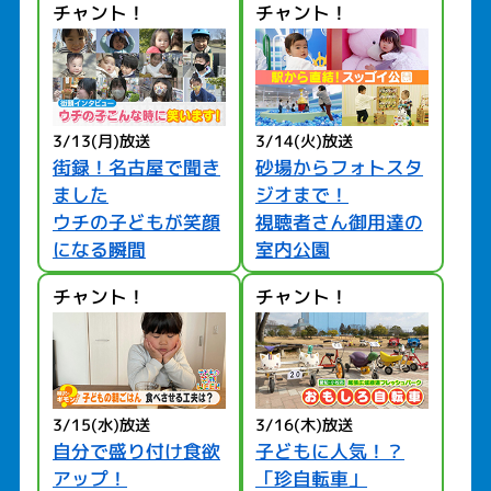
チャント！
チャント！
3/13(月)放送
3/14(火)放送
街録！名古屋で聞き
砂場からフォトスタ
ました
ジオまで！
ウチの子どもが笑顔
視聴者さん御用達の
になる瞬間
室内公園
チャント！
チャント！
3/15(水)放送
3/16(木)放送
自分で盛り付け食欲
子どもに人気！？
アップ！
「珍自転車」