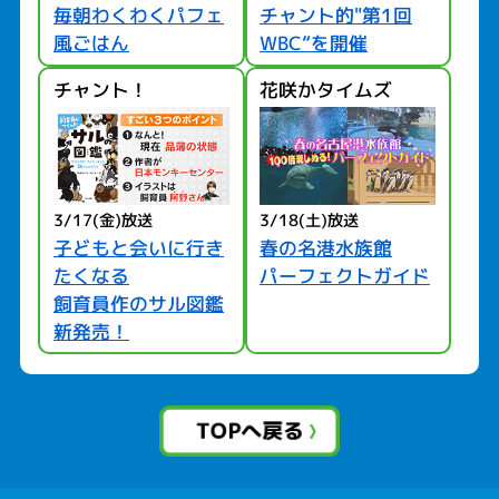
毎朝わくわくパフェ
チャント的"第1回
風ごはん
WBC“を開催
チャント！
花咲かタイムズ
3/17(金)放送
3/18(土)放送
春の名港水族館
子どもと会いに行き
たくなる
パーフェクトガイド
飼育員作のサル図鑑
新発売！