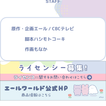
原作・企画
エール / CBCテレビ
脚本
ハシモトコーキ
作画
もなか