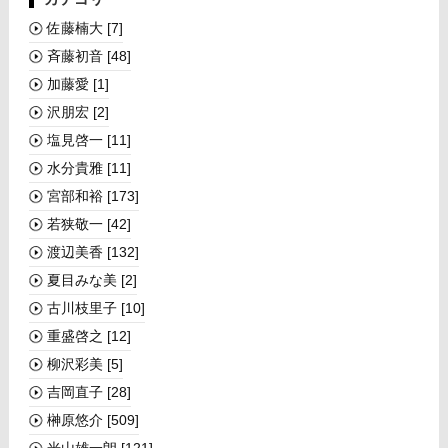
佐藤楠大
[7]
斉藤初音
[48]
加藤愛
[1]
沢朋宏
[2]
塩見啓一
[11]
水分貴雅
[11]
宮部和裕
[173]
若狭敬一
[42]
渡辺美香
[132]
夏目みな美
[2]
古川枝里子
[10]
重盛啓之
[12]
柳沢彩美
[5]
吉岡直子
[28]
榊󠄀原悠介
[509]