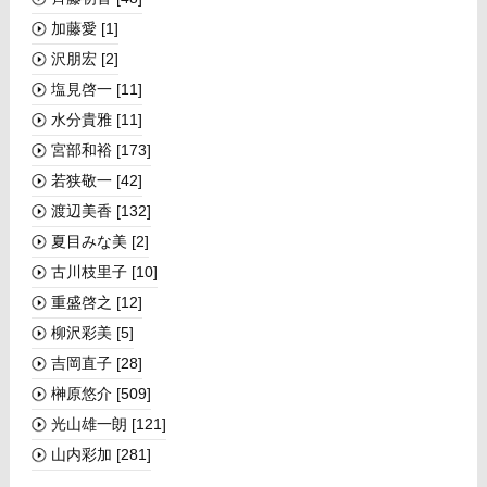
加藤愛
[1]
沢朋宏
[2]
塩見啓一
[11]
水分貴雅
[11]
宮部和裕
[173]
若狭敬一
[42]
渡辺美香
[132]
夏目みな美
[2]
古川枝里子
[10]
重盛啓之
[12]
柳沢彩美
[5]
吉岡直子
[28]
榊󠄀原悠介
[509]
光山雄一朗
[121]
山内彩加
[281]