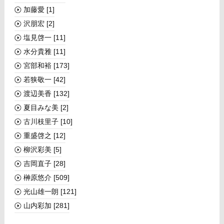
加藤愛
[1]
沢朋宏
[2]
塩見啓一
[11]
水分貴雅
[11]
宮部和裕
[173]
若狭敬一
[42]
渡辺美香
[132]
夏目みな美
[2]
古川枝里子
[10]
重盛啓之
[12]
柳沢彩美
[5]
吉岡直子
[28]
榊󠄀原悠介
[509]
光山雄一朗
[121]
山内彩加
[281]