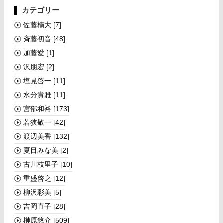
カテゴリー
佐藤楠大
[7]
斉藤初音
[48]
加藤愛
[1]
沢朋宏
[2]
塩見啓一
[11]
水分貴雅
[11]
宮部和裕
[173]
若狭敬一
[42]
渡辺美香
[132]
夏目みな美
[2]
古川枝里子
[10]
重盛啓之
[12]
柳沢彩美
[5]
吉岡直子
[28]
榊󠄀原悠介
[509]