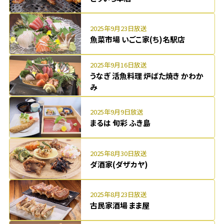
2025年9月23日放送
魚菜市場 いごこ家(ち)名駅店
2025年9月16日放送
うなぎ 活魚料理 炉ばた焼き かわか
み
2025年9月9日放送
まるは 旬彩 ふき島
2025年8月30日放送
ダ酒家(ダザカヤ)
2025年8月23日放送
古民家酒場 まま屋