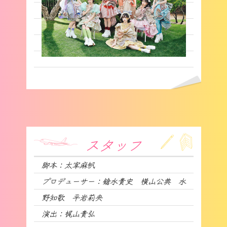
スタッフ
脚本：太宰麻帆
プロデューサー：鎗水貴史 横山公典 水
野知歌 平岩莉央
演出：梶山貴弘