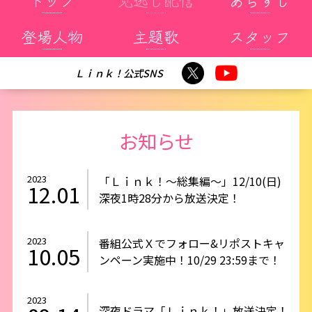
トップ
見逃し配信
あらすじ
登場人物
主題歌
スタッフ
Ｌｉｎｋ！
公式
SNS
お知らせ
2023
「Ｌｉｎｋ！～総集編～」12/10(日)
12.01
深夜1時28分から放送決定！
2023
番組公式Ｘでフォロー&リポストキャ
10.05
ンペーン実施中！10/29 23:59まで！
2023
深夜ドラマ「Ｌｉｎｋ！」放送決定！