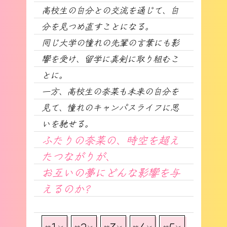
高校生の自分との交流を通じて、自
分を見つめ直すことになる。
同じ大学の憧れの先輩の言葉にも影
響を受け、留学に真剣に取り組むこ
とに。
一方、高校生の奈菜も未来の自分を
見て、憧れのキャンパスライフに思
いを馳せる。
ふたりの奈菜の、時空を超え
たつながりが、
お互いの夢にどんな影響を与
えるのか?
1
2
3
4
5