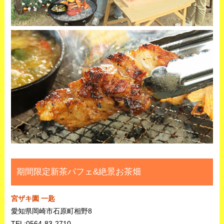
期間限定新茶パフェ&絶景お茶畑
宮ザキ園 一匙
愛知県岡崎市石原町相野8
TEL:0564-83-2710