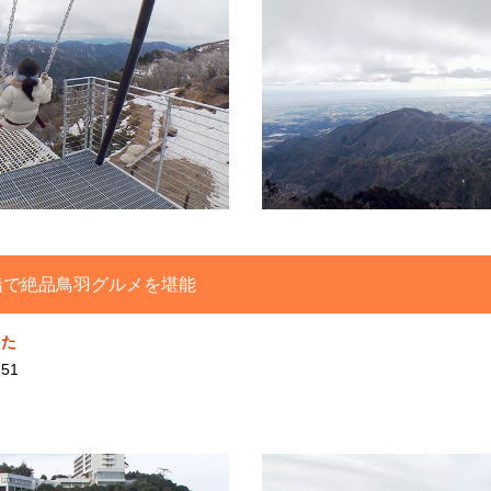
船で絶品鳥羽グルメを堪能
きた
51