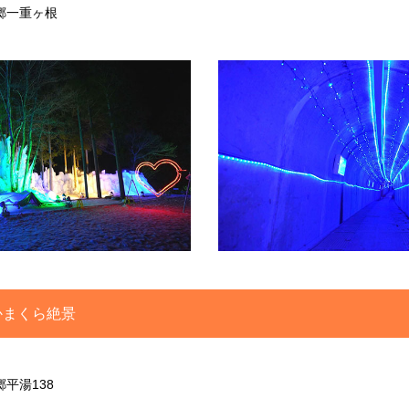
郷一重ヶ根
かまくら絶景
平湯138