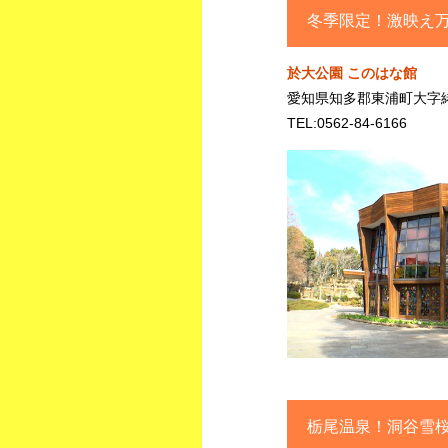
冬季限定！激映え
於大公園 このはな館
愛知県知多郡東浦町大字緒
TEL:0562-84-6166
栃尾温泉！洞谷雪