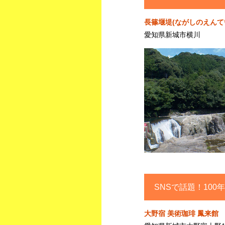
長篠堰堤(ながしのえんて
愛知県新城市横川
SNSで話題！10
大野宿 美術珈琲 鳳来館