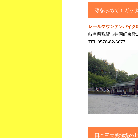
涼を求めて！ガッ
レールマウンテンバイクGa
岐阜県飛騨市神岡町東雲13
TEL:0578-82-6677
日本三大美堰堤の1