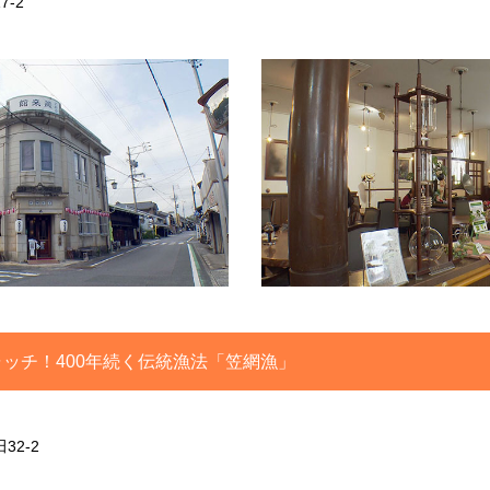
-2
ッチ！400年続く伝統漁法「笠網漁」
2-2