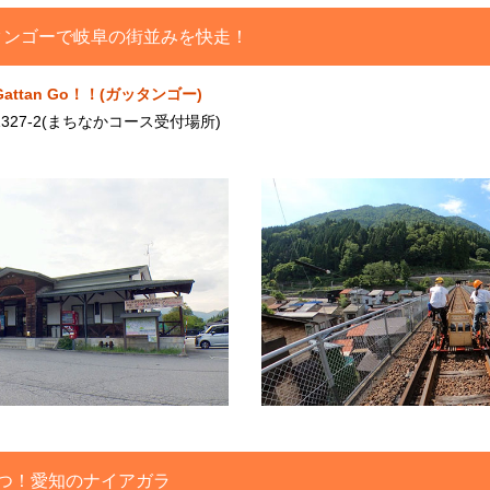
タンゴーで岐阜の街並みを快走！
ttan Go！！(ガッタンゴー)
27-2(まちなかコース受付場所)
つ！愛知のナイアガラ